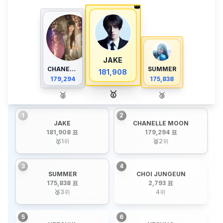
👑
JAKE
CHANELLE MOON
SUMMER
181,908
179,294
175,838
🥇
🥈
🥉
1
2
JAKE
CHANELLE MOON
181,908 표
179,294 표
🥇
1
위
🥈
2
위
3
4
SUMMER
CHOI JUNGEUN
175,838 표
2,793 표
🥉
3
위
4
위
5
6