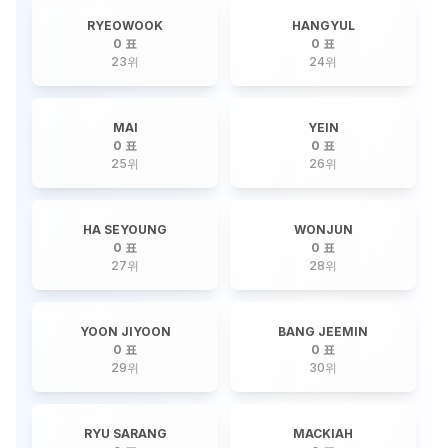
RYEOWOOK
HANGYUL
0 표
0 표
23
위
24
위
MAI
YEIN
0 표
0 표
25
위
26
위
HA SEYOUNG
WONJUN
0 표
0 표
27
위
28
위
YOON JIYOON
BANG JEEMIN
0 표
0 표
29
위
30
위
RYU SARANG
MACKIAH