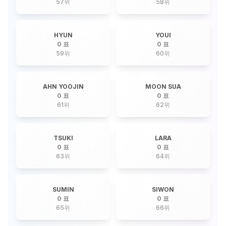
57
위
58
위
HYUN
YOUI
0 표
0 표
59
위
60
위
AHN YOOJIN
MOON SUA
0 표
0 표
61
위
62
위
TSUKI
LARA
0 표
0 표
63
위
64
위
SUMIN
SIWON
0 표
0 표
65
위
66
위