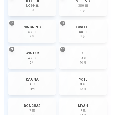
HEECHUL
YESUNG
1,069 표
380 표
5
위
6
위
7
8
NINGNING
GISELLE
88 표
60 표
7
위
8
위
9
10
WINTER
IEL
42 표
10 표
9
위
10
위
KARINA
YOEL
4 표
3 표
11
위
12
위
DONGHAE
MYAH
3 표
1 표
13
위
14
위