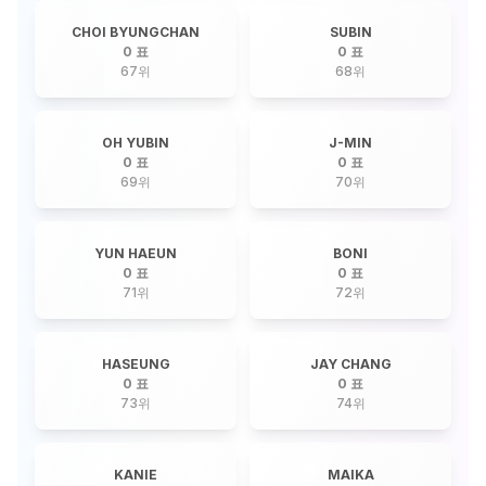
CHOI BYUNGCHAN
SUBIN
0 표
0 표
67
위
68
위
OH YUBIN
J-MIN
0 표
0 표
69
위
70
위
YUN HAEUN
BONI
0 표
0 표
71
위
72
위
HASEUNG
JAY CHANG
0 표
0 표
73
위
74
위
KANIE
MAIKA