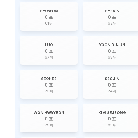
HYOWON
HYERIN
0 표
0 표
61
위
62
위
LUO
YOON DUJUN
0 표
0 표
67
위
68
위
SEOHEE
SEOJIN
0 표
0 표
73
위
74
위
WON HWAYEON
KIM SEJEONG
0 표
0 표
79
위
80
위