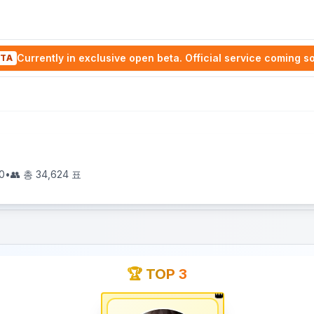
Currently in exclusive open beta. Official service coming s
TA
0
•
👥 총
34,624
표
🏆 TOP 3
👑