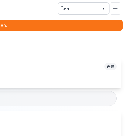
ไทย
▼
oon.
종료