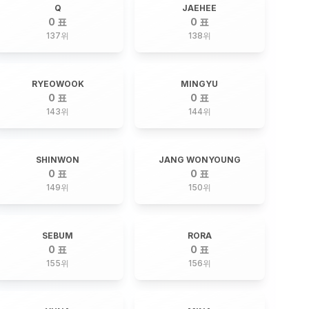
Q
JAEHEE
0 표
0 표
137
위
138
위
RYEOWOOK
MINGYU
0 표
0 표
143
위
144
위
SHINWON
JANG WONYOUNG
0 표
0 표
149
위
150
위
SEBUM
RORA
0 표
0 표
155
위
156
위