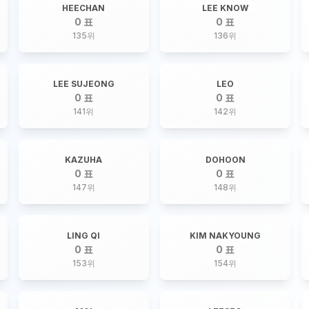
HEECHAN
LEE KNOW
0 표
0 표
135
위
136
위
LEE SUJEONG
LEO
0 표
0 표
141
위
142
위
KAZUHA
DOHOON
0 표
0 표
147
위
148
위
LING QI
KIM NAKYOUNG
0 표
0 표
153
위
154
위