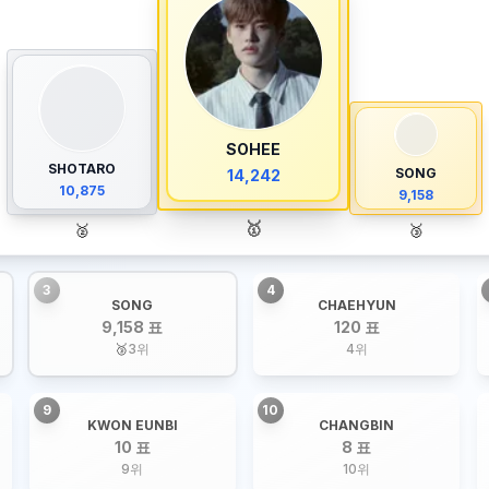
SOHEE
SHOTARO
SONG
14,242
10,875
9,158
🥇
🥈
🥉
3
4
SONG
CHAEHYUN
9,158 표
120 표
🥉
3
위
4
위
9
10
KWON EUNBI
CHANGBIN
10 표
8 표
9
위
10
위