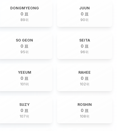
DONGMYEONG
JUUN
0 표
0 표
89
위
90
위
SO GEON
SEITA
0 표
0 표
95
위
96
위
YEEUM
RAHEE
0 표
0 표
101
위
102
위
SUZY
ROSHIN
0 표
0 표
107
위
108
위