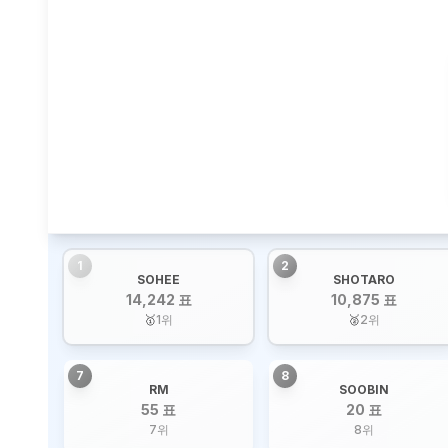
1
2
SOHEE
SHOTARO
14,242 표
10,875 표
🥇
1
위
🥈
2
위
7
8
RM
SOOBIN
55 표
20 표
7
위
8
위