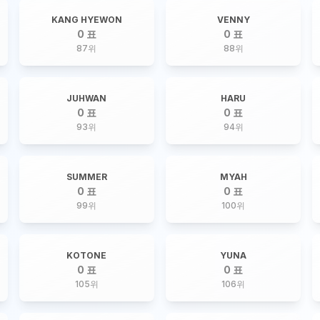
KANG HYEWON
VENNY
0 표
0 표
87
위
88
위
JUHWAN
HARU
0 표
0 표
93
위
94
위
SUMMER
MYAH
0 표
0 표
99
위
100
위
KOTONE
YUNA
0 표
0 표
105
위
106
위