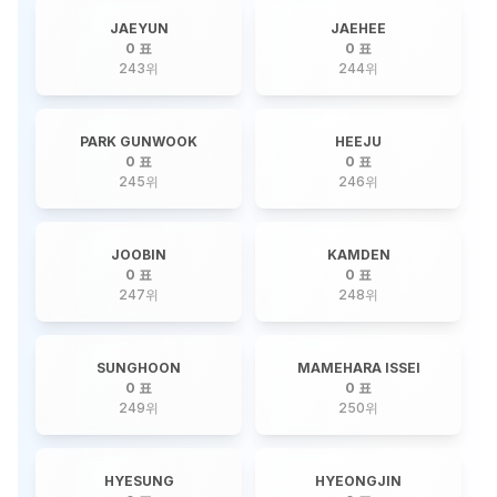
JAEYUN
JAEHEE
0 표
0 표
243
위
244
위
PARK GUNWOOK
HEEJU
0 표
0 표
245
위
246
위
JOOBIN
KAMDEN
0 표
0 표
247
위
248
위
SUNGHOON
MAMEHARA ISSEI
0 표
0 표
249
위
250
위
HYESUNG
HYEONGJIN