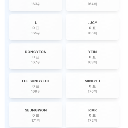
163
위
164
위
L
LUCY
0 표
0 표
165
위
166
위
DONGYEON
YEIN
0 표
0 표
167
위
168
위
LEE SUNGYEOL
MINGYU
0 표
0 표
169
위
170
위
SEUNGWON
RIVR
0 표
0 표
171
위
172
위