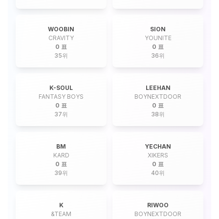
WOOBIN
SION
CRAVITY
YOUNITE
0 표
0 표
35
위
36
위
K-SOUL
LEEHAN
FANTASY BOYS
BOYNEXTDOOR
0 표
0 표
37
위
38
위
BM
YECHAN
KARD
XIKERS
0 표
0 표
39
위
40
위
K
RIWOO
&TEAM
BOYNEXTDOOR