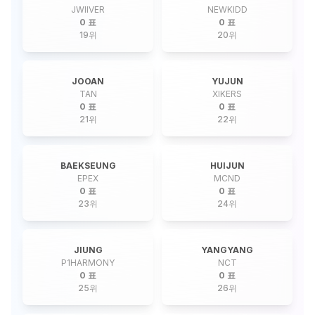
JWIIVER
NEWKIDD
0 표
0 표
19
위
20
위
JOOAN
YUJUN
TAN
XIKERS
0 표
0 표
21
위
22
위
BAEKSEUNG
HUIJUN
EPEX
MCND
0 표
0 표
23
위
24
위
JIUNG
YANGYANG
P1HARMONY
NCT
0 표
0 표
25
위
26
위