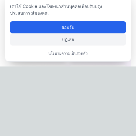
WONJUN
YECHAN
เราใช้ Cookie และโฆษณาส่วนบุคคลเพื่อปรับปรุง
WHIB
TRENDZ
0 표
0 표
ประสบการณ์ของคุณ
49
위
50
위
ยอมรับ
KYUNGMIN
WINWIN
ปฏิเสธ
8TURN
NCT
0 표
0 표
นโยบายความเป็นส่วนตัว
51
위
52
위
SEO SIHOO
HWANG YUNSEONG
MUSTB
DRIPPIN
0 표
0 표
53
위
54
위
🎁 투표 리워드
리워드 #
1