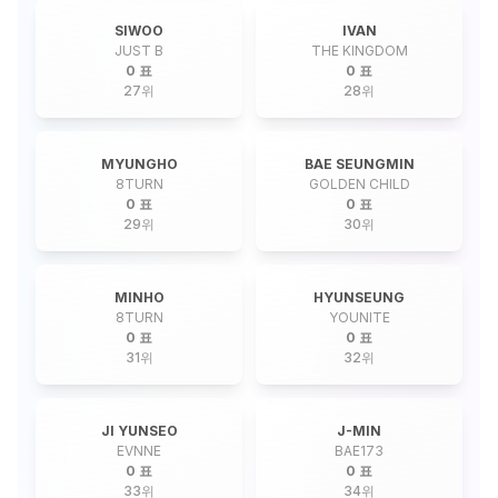
SIWOO
IVAN
JUST B
THE KINGDOM
0 표
0 표
27
위
28
위
MYUNGHO
BAE SEUNGMIN
8TURN
GOLDEN CHILD
0 표
0 표
29
위
30
위
MINHO
HYUNSEUNG
8TURN
YOUNITE
0 표
0 표
31
위
32
위
JI YUNSEO
J-MIN
EVNNE
BAE173
0 표
0 표
33
위
34
위