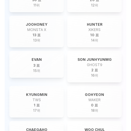
11
위
12
위
JOOHONEY
HUNTER
MONSTA X
XIKERS
13 표
10 표
13
위
14
위
EVAN
SON JUNHYUNMG
GHOST9
3 표
2 표
15
위
16
위
KYUNGMIN
GOHYEON
TWS
WAKER
1 표
0 표
17
위
18
위
CHAEGAHO
WOO CHUL