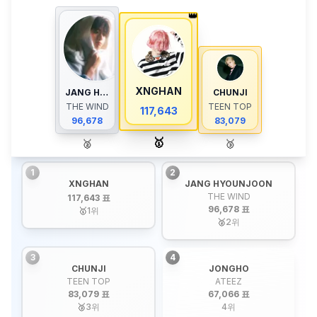
👑
XNGHAN
JANG HYOUNJOON
CHUNJI
THE WIND
TEEN TOP
117,643
96,678
83,079
🥇
🥈
🥉
1
2
XNGHAN
JANG HYOUNJOON
THE WIND
117,643 표
96,678 표
🥇
1
위
🥈
2
위
3
4
CHUNJI
JONGHO
TEEN TOP
ATEEZ
83,079 표
67,066 표
🥉
3
위
4
위