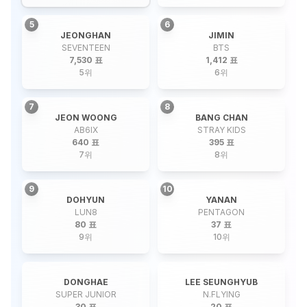
5
6
JEONGHAN
JIMIN
SEVENTEEN
BTS
7,530 표
1,412 표
5
위
6
위
7
8
JEON WOONG
BANG CHAN
AB6IX
STRAY KIDS
640 표
395 표
7
위
8
위
9
10
DOHYUN
YANAN
LUN8
PENTAGON
80 표
37 표
9
위
10
위
DONGHAE
LEE SEUNGHYUB
SUPER JUNIOR
N.FLYING
30 표
20 표