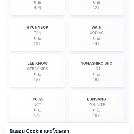
0 표
0 표
41
위
42
위
HYUNYEOP
WAIN
TAN
XODIAC
0 표
0 표
43
위
44
위
LEE KNOW
YONASHIRO SHO
STRAY KIDS
JO1
0 표
0 표
45
위
46
위
YUTA
EUNSANG
NCT
YOUNITE
0 표
0 표
47
위
48
위
ยินยอม Cookie และโฆษณา