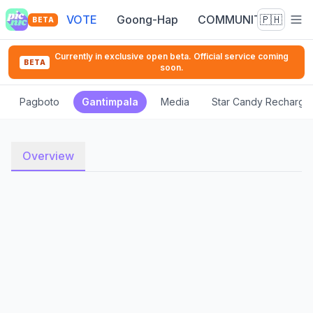
VOTE
Goong-Hap
COMMUNITY
🇵🇭
BETA
Currently in exclusive open beta. Official service coming
BETA
soon.
Pagboto
Gantimpala
Media
Star Candy Recharge
Overview