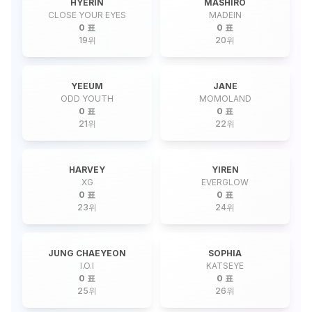
HYERIN
MASHIRO
CLOSE YOUR EYES
MADEIN
0 표
0 표
19
위
20
위
YEEUM
JANE
ODD YOUTH
MOMOLAND
0 표
0 표
21
위
22
위
HARVEY
YIREN
XG
EVERGLOW
0 표
0 표
23
위
24
위
JUNG CHAEYEON
SOPHIA
I.O.I
KATSEYE
0 표
0 표
25
위
26
위