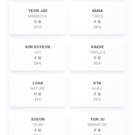
YEON JAE
SANA
MIMIIROSE
TWICE
0 표
0 표
27
위
28
위
KIM DOYEON
KAEDE
I.O.I
TRIPLE S
0 표
0 표
29
위
30
위
LOHA
KYA
NATURE
KiiiKiii
0 표
0 표
31
위
32
위
SOEUN
YUN JU
TRI.BE
MIMIIROSE
0 표
0 표