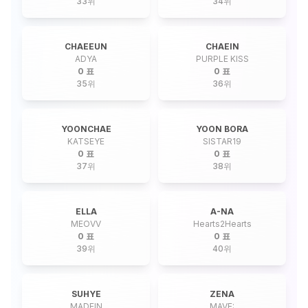
33
위
34
위
CHAEEUN
CHAEIN
ADYA
PURPLE KISS
0 표
0 표
35
위
36
위
YOONCHAE
YOON BORA
KATSEYE
SISTAR19
0 표
0 표
37
위
38
위
ELLA
A-NA
MEOVV
Hearts2Hearts
0 표
0 표
39
위
40
위
SUHYE
ZENA
MADEIN
MAVE: