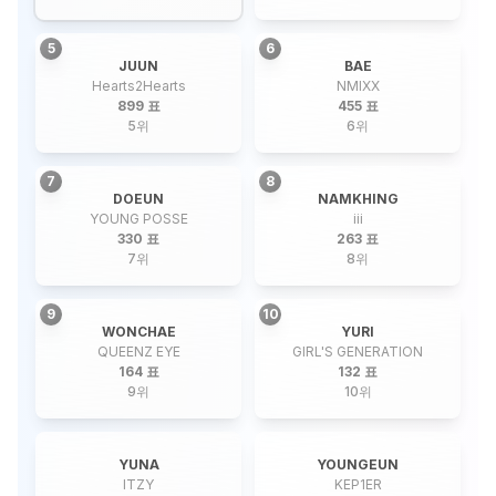
5
6
JUUN
BAE
Hearts2Hearts
NMIXX
899 표
455 표
5
위
6
위
7
8
DOEUN
NAMKHING
YOUNG POSSE
iii
330 표
263 표
7
위
8
위
9
10
WONCHAE
YURI
QUEENZ EYE
GIRL'S GENERATION
164 표
132 표
9
위
10
위
YUNA
YOUNGEUN
ITZY
KEP1ER