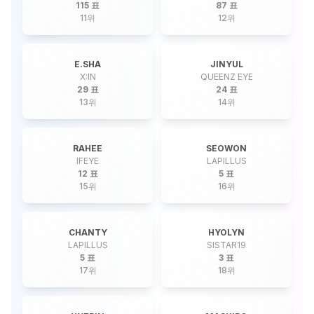
115 표
87 표
11
위
12
위
E.SHA
JINYUL
X:IN
QUEENZ EYE
29 표
24 표
13
위
14
위
RAHEE
SEOWON
IFEYE
LAPILLUS
12 표
5 표
15
위
16
위
CHANTY
HYOLYN
LAPILLUS
SISTAR19
5 표
3 표
17
위
18
위