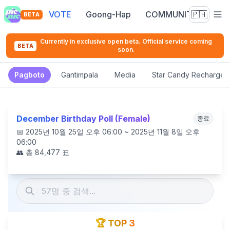
VOTE
Goong-Hap
COMMUNITY
🇵🇭
BETA
Currently in exclusive open beta. Official service coming
BETA
soon.
Pagboto
Gantimpala
Media
Star Candy Recharge
December Birthday Poll (Female)
종료
📅
2025년 10월 25일 오후 06:00 ~ 2025년 11월 8일 오후
06:00
👥 총
84,477
표
🏆 TOP 3