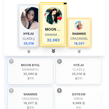
👑
MOON BYUL
HYEJU
SHANNIE
MAMAMOO
CLASS:y
CRAZANGEL
32,063
25,016
18,207
🥇
🥈
🥉
1
2
MOON BYUL
HYEJU
MAMAMOO
CLASS:y
32,063 표
25,016 표
🥇
1
위
🥈
2
위
3
4
SHANNIE
DOYEON
CRAZANGEL
KIIRAS
18,207 표
6,668 표
🥉
3
위
4
위