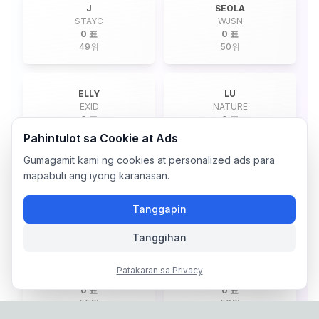
J
SEOLA
STAYC
WJSN
0 표
0 표
49
위
50
위
ELLY
LU
EXID
NATURE
0 표
0 표
51
위
52
위
Pahintulot sa Cookie at Ads
Gumagamit kami ng cookies at personalized ads para
mapabuti ang iyong karanasan.
COCONA
YEONHEE
XG
EL7Z UP
0 표
0 표
Tanggapin
53
위
54
위
Tanggihan
KANNY
DOHEE
Patakaran sa Privacy
SAY MY NAME
SAY MY NAME
0 표
0 표
55
위
56
위