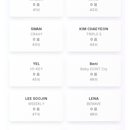
0 표
0 표
41
위
42
위
SWAN
KIM CHAEYEON
CRAXY
TRIPLE S
0 표
0 표
43
위
44
위
YEL
Beni
H1-KEY
Baby DONT Cry
0 표
0 표
45
위
46
위
LEE SOOJIN
LENA
WEEEKLY
BEWAVE
0 표
0 표
47
위
48
위