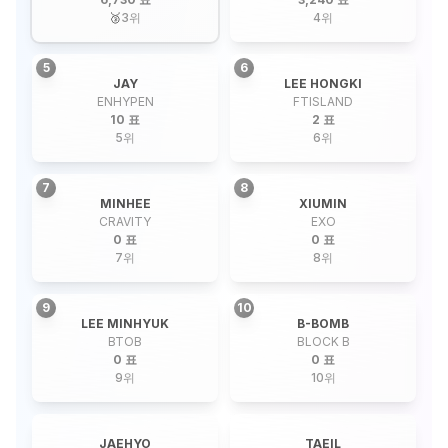
🥉
3
위
4
위
5
6
JAY
LEE HONGKI
ENHYPEN
FTISLAND
10 표
2 표
5
위
6
위
7
8
MINHEE
XIUMIN
CRAVITY
EXO
0 표
0 표
7
위
8
위
9
10
LEE MINHYUK
B-BOMB
BTOB
BLOCK B
0 표
0 표
9
위
10
위
JAEHYO
TAEIL