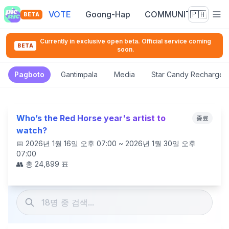
VOTE
Goong-Hap
COMMUNITY
🇵🇭
BETA
Currently in exclusive open beta. Official service coming
BETA
soon.
Pagboto
Gantimpala
Media
Star Candy Recharge
Who’s the Red Horse year's artist to
종료
watch?
📅
2026년 1월 16일 오후 07:00 ~ 2026년 1월 30일 오후
07:00
👥 총
24,899
표