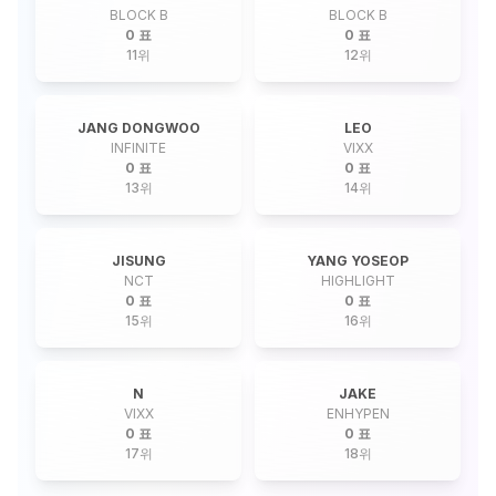
BLOCK B
BLOCK B
0 표
0 표
11
위
12
위
JANG DONGWOO
LEO
INFINITE
VIXX
0 표
0 표
13
위
14
위
JISUNG
YANG YOSEOP
NCT
HIGHLIGHT
0 표
0 표
15
위
16
위
N
JAKE
VIXX
ENHYPEN
0 표
0 표
17
위
18
위