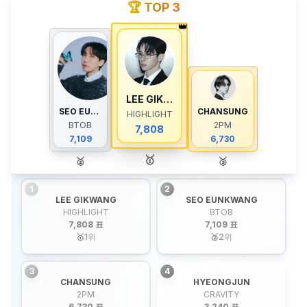
🏆 TOP 3
👑
LEE GIKWANG
SEO EUNKWANG
CHANSUNG
HIGHLIGHT
BTOB
2PM
7,808
7,109
6,730
🥇
🥈
🥉
1
2
LEE GIKWANG
SEO EUNKWANG
HIGHLIGHT
BTOB
7,808 표
7,109 표
🥇
1
위
🥈
2
위
3
4
CHANSUNG
HYEONGJUN
2PM
CRAVITY
6,730 표
3,240 표