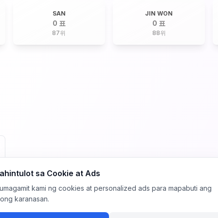
SAN
JIN WON
0 표
0 표
87
위
88
위
ahintulot sa Cookie at Ads
umagamit kami ng cookies at personalized ads para mapabuti ang
yong karanasan.