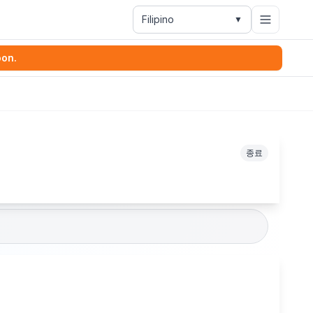
Filipino
▼
oon.
종료