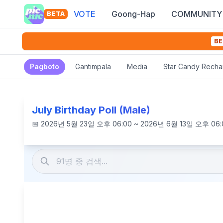
VOTE
Goong-Hap
COMMUNITY
BETA
BE
Pagboto
Gantimpala
Media
Star Candy Recha
July Birthday Poll (Male)
📅
2026년 5월 23일 오후 06:00 ~ 2026년 6월 13일 오후 06: