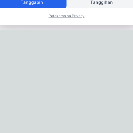
Tanggapin
Tanggihan
Patakaran sa Privacy
Privacy Policy
|
Terms of Service
: IconCasting Inc. | Business Registration No: 715-88-02791 | CEO: Jaege
Address: 1503, 60 Taeguk-ro, Ilsandong-gu, Goyang-si, Gyeonggi-do, Kore
: 070-8058-9950 | E-commerce Registration No: 2024-Seongnam-Sujeon