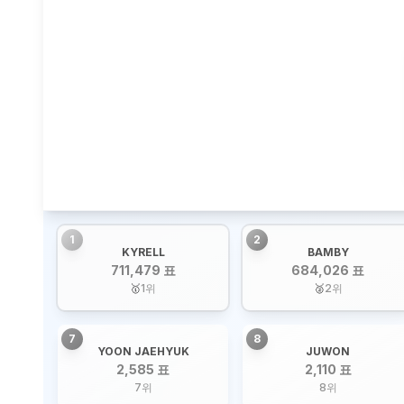
1
2
KYRELL
BAMBY
711,479 표
684,026 표
🥇
1
위
🥈
2
위
7
8
YOON JAEHYUK
JUWON
2,585 표
2,110 표
7
위
8
위