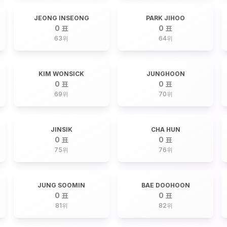
JEONG INSEONG
PARK JIHOO
0 표
0 표
63
위
64
위
KIM WONSICK
JUNGHOON
0 표
0 표
69
위
70
위
JINSIK
CHA HUN
0 표
0 표
75
위
76
위
JUNG SOOMIN
BAE DOOHOON
0 표
0 표
81
위
82
위