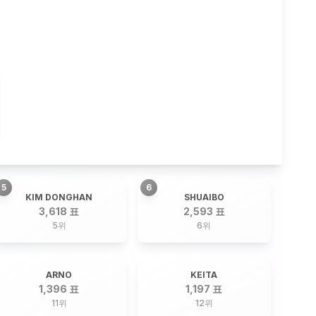
5
6
KIM DONGHAN
SHUAIBO
3,618 표
2,593 표
5
위
6
위
ARNO
KEITA
1,396 표
1,197 표
11
위
12
위