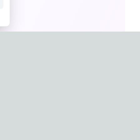
un Hwang
a
g-0657