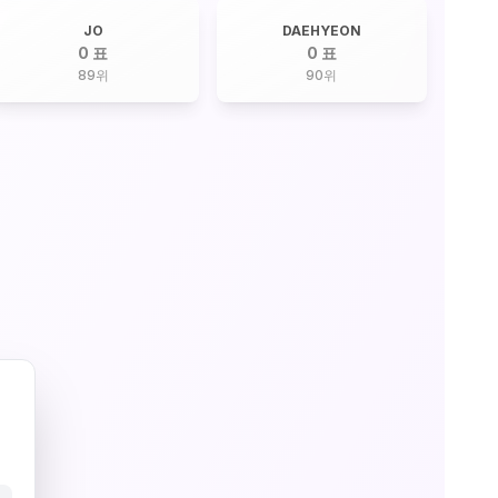
JO
DAEHYEON
0 표
0 표
89
위
90
위