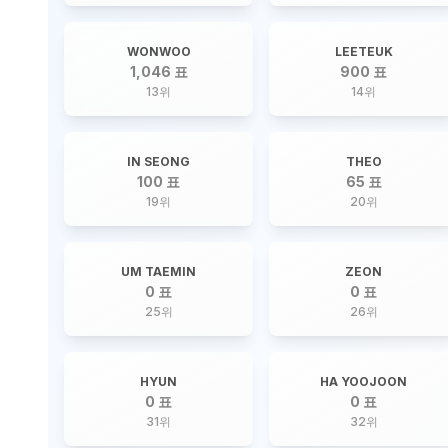
WONWOO
LEETEUK
1,046 표
900 표
13
위
14
위
IN SEONG
THEO
100 표
65 표
19
위
20
위
UM TAEMIN
ZEON
0 표
0 표
25
위
26
위
HYUN
HA YOOJOON
0 표
0 표
31
위
32
위