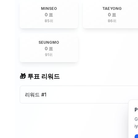
MINSEO
TAEYONG
0 표
0 표
85
위
86
위
SEUNGMO
0 표
91
위
🎁 투표 리워드
리워드 #
1
P
G
i