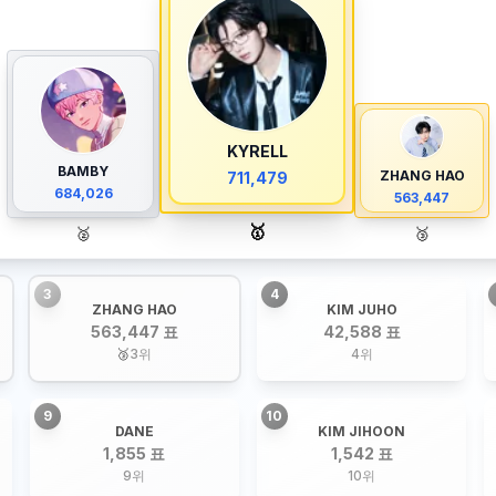
KYRELL
BAMBY
ZHANG HAO
711,479
684,026
563,447
🥇
🥈
🥉
3
4
ZHANG HAO
KIM JUHO
563,447 표
42,588 표
🥉
3
위
4
위
9
10
DANE
KIM JIHOON
1,855 표
1,542 표
9
위
10
위