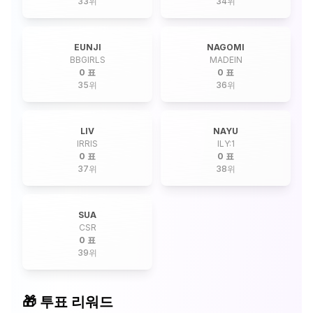
33
위
34
위
EUNJI
NAGOMI
BBGIRLS
MADEIN
0 표
0 표
35
위
36
위
LIV
NAYU
IRRIS
ILY:1
0 표
0 표
37
위
38
위
SUA
CSR
0 표
39
위
🎁 투표 리워드