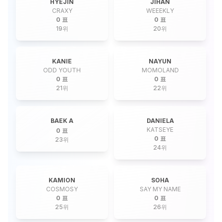
HYEJIN
JIHAN
CRAXY
WEEEKLY
0 표
0 표
19
위
20
위
KANIE
NAYUN
ODD YOUTH
MOMOLAND
0 표
0 표
21
위
22
위
BAEK A
DANIELA
KATSEYE
0 표
0 표
23
위
24
위
KAMION
SOHA
COSMOSY
SAY MY NAME
0 표
0 표
25
위
26
위