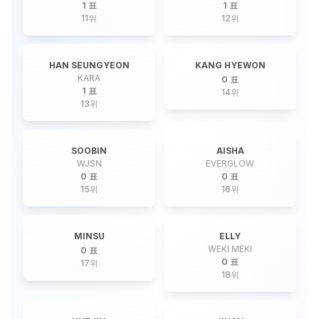
1 표
1 표
11
위
12
위
HAN SEUNGYEON
KANG HYEWON
KARA
0 표
1 표
14
위
13
위
SOOBIN
AISHA
WJSN
EVERGLOW
0 표
0 표
15
위
16
위
MINSU
ELLY
WEKI MEKI
0 표
0 표
17
위
18
위