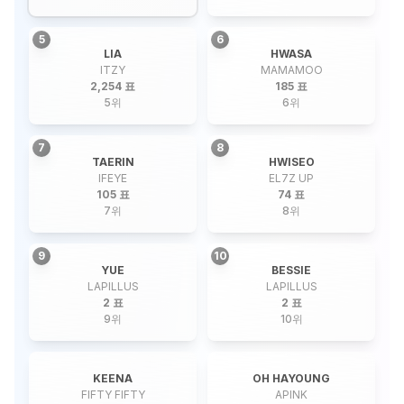
5
6
LIA
HWASA
ITZY
MAMAMOO
2,254 표
185 표
5
위
6
위
7
8
TAERIN
HWISEO
IFEYE
EL7Z UP
105 표
74 표
7
위
8
위
9
10
YUE
BESSIE
LAPILLUS
LAPILLUS
2 표
2 표
9
위
10
위
KEENA
OH HAYOUNG
FIFTY FIFTY
APINK