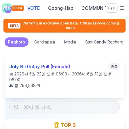
VOTE
Goong-Hap
COMMUNITY
🇵🇭
BETA
Currently in exclusive open beta. Official service coming
BETA
soon.
Pagboto
Gantimpala
Media
Star Candy Recharge
July Birthday Poll (Female)
종료
📅
2026년 5월 23일 오후 06:00 ~ 2026년 6월 13일 오후
06:00
👥 총
264,548
표
🏆 TOP 3