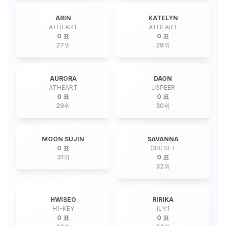
ARIN
KATELYN
ATHEART
ATHEART
0 표
0 표
27
위
28
위
AURORA
DAON
ATHEART
USPEER
0 표
0 표
29
위
30
위
MOON SUJIN
SAVANNA
0 표
GIRLSET
31
위
0 표
32
위
HWISEO
RIRIKA
H1-KEY
ILY:1
0 표
0 표