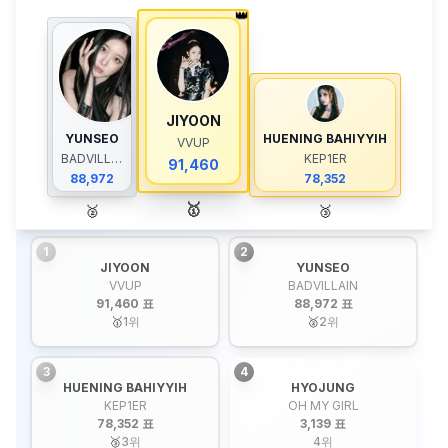
👑
JIYOON
YUNSEO
HUENING BAHIYYIH
VVUP
BADVILLAIN
KEP1ER
91,460
88,972
78,352
🥇
🥈
🥉
1
2
JIYOON
YUNSEO
VVUP
BADVILLAIN
91,460 표
88,972 표
🥇
1
위
🥈
2
위
3
4
HUENING BAHIYYIH
HYOJUNG
KEP1ER
OH MY GIRL
78,352 표
3,139 표
🥉
3
위
4
위