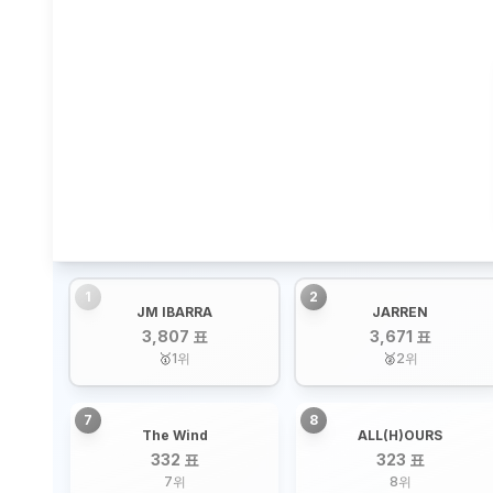
1
2
JM IBARRA
JARREN
3,807 표
3,671 표
🥇
1
위
🥈
2
위
7
8
The Wind
ALL(H)OURS
332 표
323 표
7
위
8
위