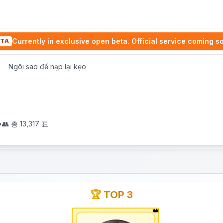
Currently in exclusive open beta. Official service coming s
TA
Ngôi sao để nạp lại kẹo
•
👥 총
13,317
표
🏆 TOP 3
👑