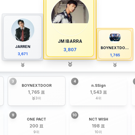
JM IBARRA
JARREN
BOYNEXTDOOR
3,807
3,671
1,765
🥇
🥈
🥉
3
4
BOYNEXTDOOR
n.SSign
1,765 표
1,543 표
🥉
3
위
4
위
9
10
ONE PACT
NCT WISH
200 표
198 표
9
위
10
위