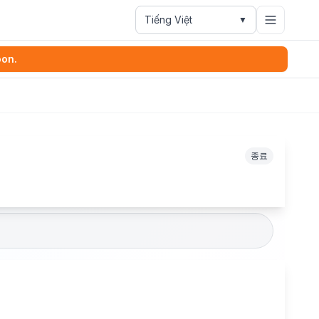
Tiếng Việt
▼
oon.
종료