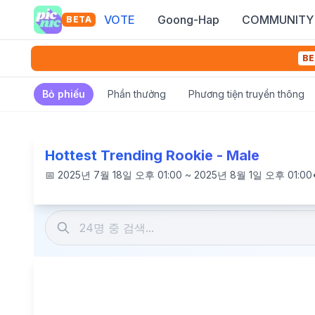
VOTE
Goong-Hap
COMMUNITY
BETA
BE
Bỏ phiếu
Phần thưởng
Phương tiện truyền thông
Hottest Trending Rookie - Male
📅
2025년 7월 18일 오후 01:00 ~ 2025년 8월 1일 오후 01:00