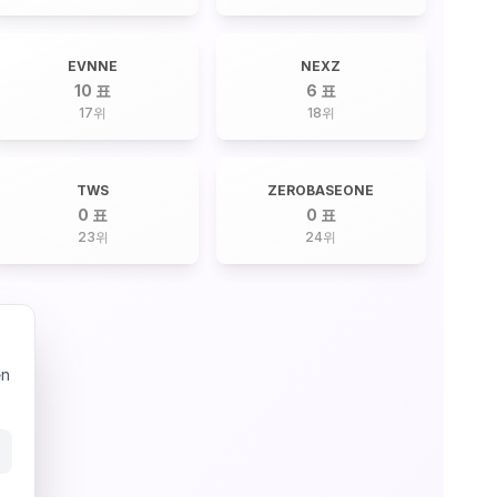
EVNNE
NEXZ
10 표
6 표
17
위
18
위
TWS
ZEROBASEONE
0 표
0 표
23
위
24
위
ện