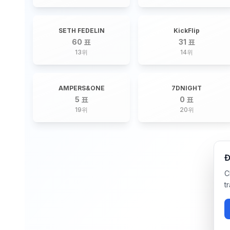
SETH FEDELIN
KickFlip
60 표
31 표
13
위
14
위
AMPERS&ONE
7DNIGHT
5 표
0 표
19
위
20
위
Đ
C
t