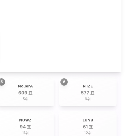
5
6
NouerA
RIIZE
609 표
577 표
5
위
6
위
NOWZ
LUN8
94 표
61 표
11
위
12
위