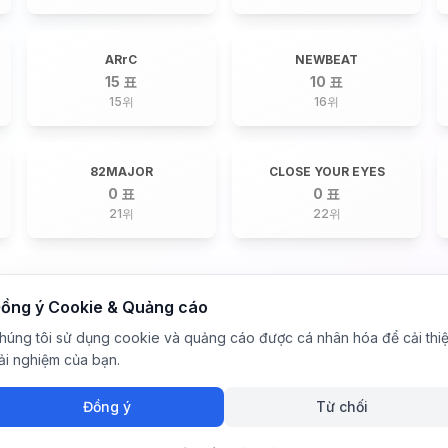
ARrC
NEWBEAT
15 표
10 표
15
위
16
위
82MAJOR
CLOSE YOUR EYES
0 표
0 표
21
위
22
위
ồng ý Cookie & Quảng cáo
húng tôi sử dụng cookie và quảng cáo được cá nhân hóa để cải thi
rải nghiệm của bạn.
Đồng ý
Từ chối