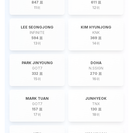
847 표
611 표
11
위
12
위
LEE SEONGJONG
KIM HYUNJONG
INFINITE
KNK
594 표
369 표
13
위
14
위
PARK JINYOUNG
DOHA
GOT7
N.SSIGN
332 표
270 표
15
위
16
위
MARK TUAN
JUNHYEOK
GOT7
TNX
157 표
130 표
17
위
18
위