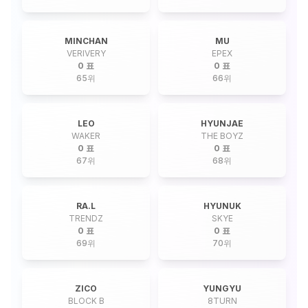
MINCHAN
MU
VERIVERY
EPEX
0 표
0 표
65
위
66
위
LEO
HYUNJAE
WAKER
THE BOYZ
0 표
0 표
67
위
68
위
RA.L
HYUNUK
TRENDZ
SKYE
0 표
0 표
69
위
70
위
ZICO
YUNGYU
BLOCK B
8TURN