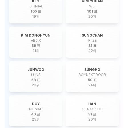
KEY
KIM YOHAN
SHINee
WEi
105 표
101 표
19
위
20
위
KIM DONGHYUN
SUNGCHAN
AB6IX
RIIZE
89 표
81 표
21
위
22
위
JUNWOO
SUNGHO
LUN8
BOYNEXTDOOR
58 표
50 표
23
위
24
위
DOY
HAN
NOMAD
STRAY KIDS
40 표
31 표
25
위
26
위