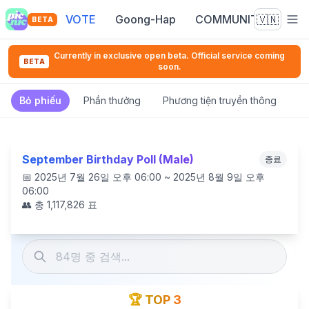
VOTE
Goong-Hap
COMMUNITY
🇻🇳
BETA
Currently in exclusive open beta. Official service coming
BETA
soon.
Bỏ phiếu
Phần thưởng
Phương tiện truyền thông
Ng
September Birthday Poll (Male)
종료
📅
2025년 7월 26일 오후 06:00 ~ 2025년 8월 9일 오후
06:00
👥 총
1,117,826
표
🏆 TOP 3