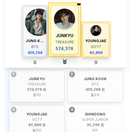
👑
JUNKYU
JUNG KOOK
YOUNGJAE
TREASURE
BTS
GOT7
574,376
459,268
40,869
🥇
🥈
🥉
1
2
JUNKYU
JUNG KOOK
TREASURE
BTS
574,376 표
459,268 표
🥇
1
위
🥈
2
위
3
4
YOUNGJAE
SHINDONG
GOT7
SUPER JUNIOR
40,869 표
30,296 표
🥉
3
위
4
위