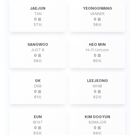
JAEJUN
YEONGGWANG
TAN
VANNER
0 표
0 표
57
위
58
위
SANGWOO
HEO MIN
JUST B
Hi-Fi Un!corn
0 표
0 표
59
위
60
위
GK
LEEJEONG
DKB
WHIB
0 표
0 표
61
위
62
위
EUN
KIM DOGYUN
IB147
82MAJOR
0 표
0 표
63
위
64
위