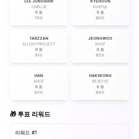
LEE JUNGSHIN
KYEHOON
CNBLUE
KickFlip
0 표
0 표
79
위
80
위
TARZZAN
JEONGWOO
ALLDAY PROJECT
AHOF
0 표
0 표
81
위
82
위
HAN
HAKSEONG
AHOF
BE BOYS
0 표
0 표
83
위
84
위
🎁 투표 리워드
리워드 #
1