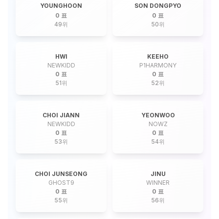
YOUNGHOON
SON DONGPYO
0 표
0 표
49
위
50
위
HWI
KEEHO
NEWKIDD
P1HARMONY
0 표
0 표
51
위
52
위
CHOI JIANN
YEONWOO
NEWKIDD
NOWZ
0 표
0 표
53
위
54
위
CHOI JUNSEONG
JINU
GHOST9
WINNER
0 표
0 표
55
위
56
위