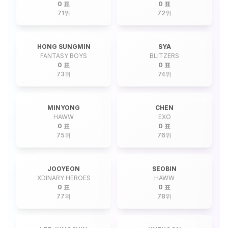
0 표
0 표
71
위
72
위
HONG SUNGMIN
SYA
FANTASY BOYS
BLITZERS
0 표
0 표
73
위
74
위
MINYONG
CHEN
HAWW
EXO
0 표
0 표
75
위
76
위
JOOYEON
SEOBIN
XDINARY HEROES
HAWW
0 표
0 표
77
위
78
위