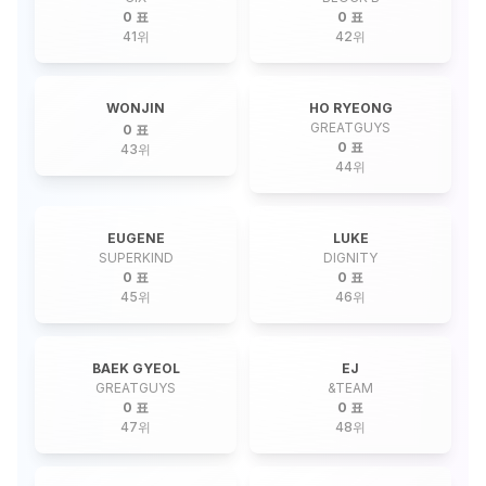
0 표
0 표
41
위
42
위
WONJIN
HO RYEONG
GREATGUYS
0 표
0 표
43
위
44
위
EUGENE
LUKE
SUPERKIND
DIGNITY
0 표
0 표
45
위
46
위
BAEK GYEOL
EJ
GREATGUYS
&TEAM
0 표
0 표
47
위
48
위