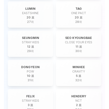
LUMIN
TAG
EASTSHINE
ONE PACT
20 표
20 표
27
위
28
위
SEUNGMIN
SEO KYOUNGBAE
STRAY KIDS
CLOSE YOUR EYES
12 표
11 표
29
위
30
위
DONGYEON
MINHEE
POW
CRAVITY
10 표
5 표
31
위
32
위
FELIX
HENDERY
STRAY KIDS
NCT
3 표
2 표