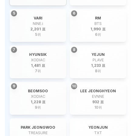
5
6
VARI
RM
NINE.i
BTS
2,201 표
1,990 표
5
위
6
위
7
8
HYUNSIK
YEJUN
XODIAC
PLAVE
1,481 표
1,233 표
7
위
8
위
9
10
BEOMSOO
LEE JEONGHYEON
XODIAC
EVNNE
1,228 표
932 표
9
위
10
위
PARK JEONGWOO
YEONJUN
TREASURE
TXT