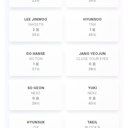
33
위
34
위
LEE JINWOO
HYUNSOO
GHOST9
TNX
2 표
1 표
35
위
36
위
DO HANSE
JANG YEOJUN
VICTON
CLOSE YOUR EYES
1 표
0 표
37
위
38
위
SO GEON
YUKI
NEXZ
NEXZ
0 표
0 표
39
위
40
위
HYUNSUK
TAEIL
CIX
BLOCK B