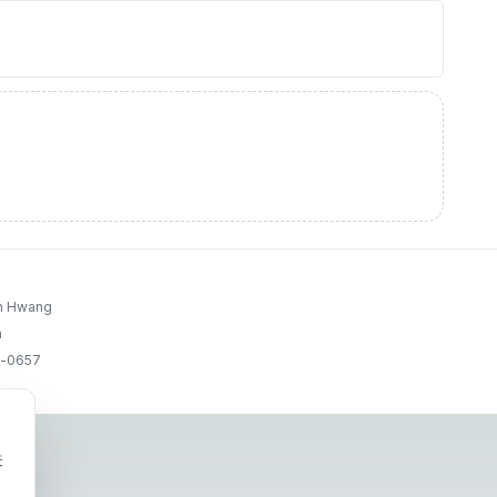
un Hwang
a
g-0657
关