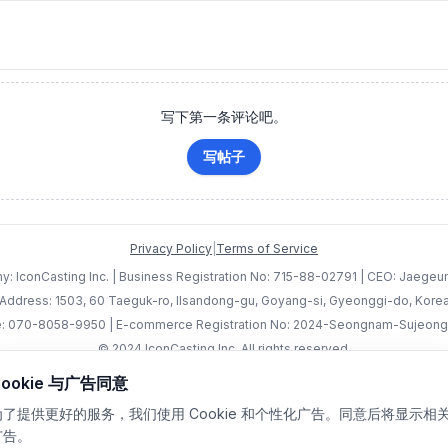
写下第一条评论吧。
写帖子
Privacy Policy
|
Terms of Service
: IconCasting Inc. | Business Registration No: 715-88-02791 | CEO: Jaege
Address: 1503, 60 Taeguk-ro, Ilsandong-gu, Goyang-si, Gyeonggi-do, Kore
: 070-8058-9950 | E-commerce Registration No: 2024-Seongnam-Sujeon
© 2024 IconCasting Inc. All rights reserved.
Cookie 与广告同意
为了提供更好的服务，我们使用 Cookie 和个性化广告。同意后将显示相
广告。