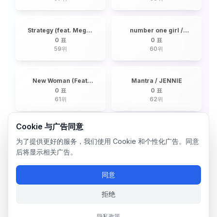
Strategy (feat. Megan
number one girl /
Thee Stallion) /
ROSÉ
0 표
0 표
TWICE
59
위
60
위
New Woman (Feat.
Mantra / JENNIE
ROSALÍA) / LISA
0 표
0 표
61
위
62
위
Cookie 与广告同意
为了提供更好的服务，我们使用 Cookie 和个性化广告。同意
后将显示相关广告。
同意
拒绝
隐私政策