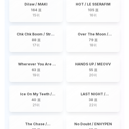
Dilaw / MAKI
HOT / LE SSERAFIM
164 표
105 표
15
위
16
위
Chk Chk Boom / Stray
Over The Moon /
Kids
TOMORROW X
88 표
79 표
TOGETHER
17
위
18
위
Wherever You Are /
HANDS UP / MEOVV
REGINE VELASQUEZ
63 표
55 표
19
위
20
위
Ice On My Teeth /
LAST NIGHT /
ATEEZ
TREASURE
40 표
38 표
21
위
22
위
The Chase /
No Doubt / ENHYPEN
Hearts2Hearts