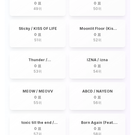
(feat. DJ Khaled) /
0 표
0 표
SEVENTEEN
49
위
50
위
Sticky / KISS OF LIFE
Moonlit Floor (Kiss
Me) / LISA
0 표
0 표
51
위
52
위
Thunder /
IZNA / izna
SEVENTEEN
0 표
0 표
53
위
54
위
MEOW / MEOVV
ABCD / NAYEON
0 표
0 표
55
위
56
위
toxic till the end /
Born Again (Feat.
ROSÉ
Doja Cat, RAYE) / LISA
0 표
0 표
57
위
58
위