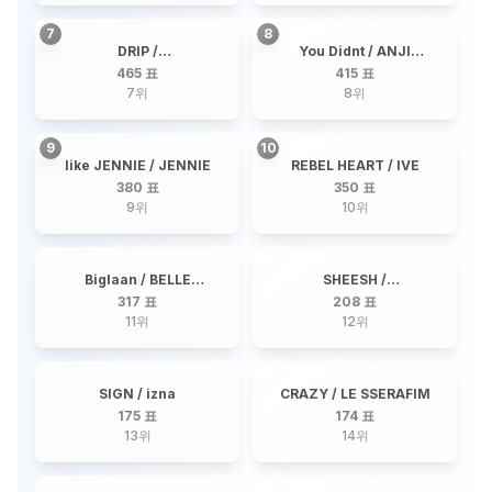
7
8
DRIP /
You Didnt / ANJI
BABYMONSTER
SALVACION
465 표
415 표
7
위
8
위
9
10
like JENNIE / JENNIE
REBEL HEART / IVE
380 표
350 표
9
위
10
위
Biglaan / BELLE
SHEESH /
MARIANO
BABYMONSTER
317 표
208 표
11
위
12
위
SIGN / izna
CRAZY / LE SSERAFIM
175 표
174 표
13
위
14
위