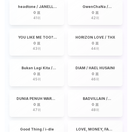
headtone / JANELLA
GwenChaNa /
SALVADOR
7DNIGHT
0 표
0 표
41
위
42
위
YOU LIKE ME TOO? /
HORIZON LOVE / THX
THX
0 표
0 표
43
위
44
위
Bukan Lagi Kita /
DIAM / HAEL HUSAINI
NADEERA
0 표
0 표
45
위
46
위
DUNIA PENUH WARNA
BADVILLAIN /
/ AFAN DA5, SRIDEVI
BADVILLAIN
0 표
0 표
DA5, EBY DA5
47
위
48
위
Good Thing / i-dle
LOVE, MONEY, FAME