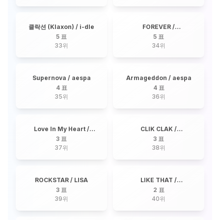
클락션 (Klaxon) / i-dle
FOREVER /
BABYMONSTER
5 표
5 표
33
위
34
위
Supernova / aespa
Armageddon / aespa
4 표
4 표
35
위
36
위
Love In My Heart /
CLIK CLAK /
BABYMONSTER
BABYMONSTER
3 표
3 표
37
위
38
위
ROCKSTAR / LISA
LIKE THAT /
BABYMONSTER
3 표
2 표
39
위
40
위