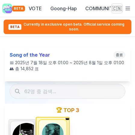
VOTE
Goong-Hap
COMMUNITY
🇨🇳
BETA
Currently in exclusive open beta. Official service coming
BETA
soon.
Song of the Year
종료
📅
2025년 7월 18일 오후 01:00 ~ 2025년 8월 1일 오후 01:00
👥 총
14,852
표
🏆 TOP 3
👑