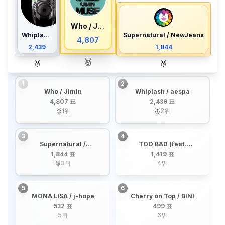
Who / Jimin
Whiplash / aespa
Supernatural / NewJeans
4,807
2,439
1,844
🥇
🥈
🥉
1
2
Who / Jimin
Whiplash / aespa
4,807 표
2,439 표
🥇
1
위
🥈
2
위
3
4
Supernatural /
TOO BAD (feat.
NewJeans
Anderson .Paak) / G-
1,844 표
1,419 표
DRAGON
🥉
3
위
4
위
5
6
MONA LISA / j-hope
Cherry on Top / BINI
532 표
499 표
5
위
6
위