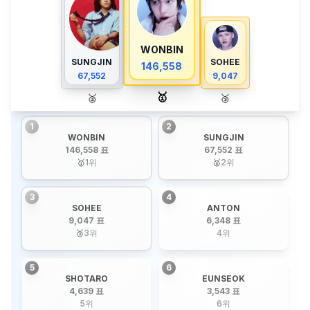
WONBIN
SUNGJIN
SOHEE
146,558
67,552
9,047
🥇
🥈
🥉
1
2
WONBIN
SUNGJIN
146,558 표
67,552 표
🥇
1
위
🥈
2
위
3
4
SOHEE
ANTON
9,047 표
6,348 표
🥉
3
위
4
위
5
6
SHOTARO
EUNSEOK
4,639 표
3,543 표
5
위
6
위