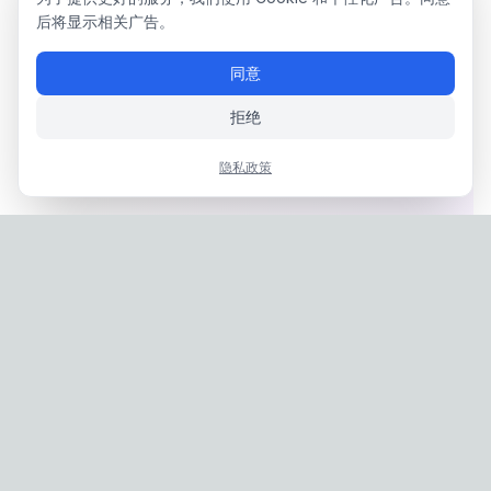
后将显示相关广告。
同意
拒绝
隐私政策
Privacy Policy
|
Terms of Service
Company: IconCasting Inc. | Business Registration No: 715-88-