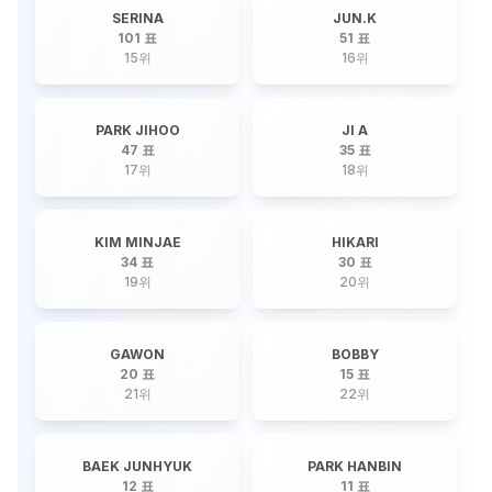
SERINA
JUN.K
101 표
51 표
15
위
16
위
PARK JIHOO
JI A
47 표
35 표
17
위
18
위
KIM MINJAE
HIKARI
34 표
30 표
19
위
20
위
GAWON
BOBBY
20 표
15 표
21
위
22
위
BAEK JUNHYUK
PARK HANBIN
12 표
11 표