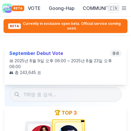
VOTE
Goong-Hap
COMMUNITY
🇨🇳
BETA
Currently in exclusive open beta. Official service coming
BETA
soon.
September Debut Vote
종료
📅
2025년 8월 9일 오후 06:00 ~ 2025년 8월 23일 오후
06:00
👥 총
243,645
표
🏆 TOP 3
👑