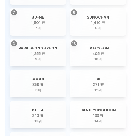
7
8
JU-NE
SUNGCHAN
1,501 표
1,410 표
7
위
8
위
9
10
PARK SEONGHYEON
TAECYEON
1,255 표
405 표
9
위
10
위
SOOIN
DK
359 표
271 표
11
위
12
위
KEITA
JANG YONGHOON
210 표
133 표
13
위
14
위