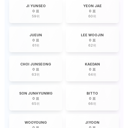
JI YUNSEO
YEON JAE
0 표
0 표
59
위
60
위
JUEUN
LEE WOOJIN
0 표
0 표
61
위
62
위
CHOI JUNSEONG
KAEDAN
0 표
0 표
63
위
64
위
SON JUNHYUNMG
BITTO
0 표
0 표
65
위
66
위
WOOYOUNG
JIYOON
0 표
0 표