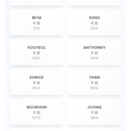
MIYA
SONG
0 표
0 표
51
위
52
위
KOGYEOL
ANTHONNY
0 표
0 표
53
위
54
위
EUNICE
CHAN
0 표
0 표
55
위
56
위
NICHKHUN
JOONIE
0 표
0 표
57
위
58
위