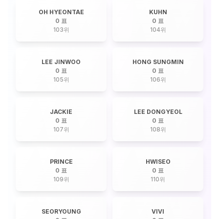
OH HYEONTAE
KUHN
0 표
0 표
103
위
104
위
LEE JINWOO
HONG SUNGMIN
0 표
0 표
105
위
106
위
JACKIE
LEE DONGYEOL
0 표
0 표
107
위
108
위
PRINCE
HWISEO
0 표
0 표
109
위
110
위
SEORYOUNG
VIVI