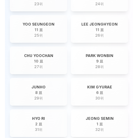
23
위
24
위
YOO SEUNGEON
LEE JEONGHYEON
11 표
11 표
25
위
26
위
CHU YOOCHAN
PARK WONBIN
10 표
9 표
27
위
28
위
JUNHO
KIM GYURAE
8 표
6 표
29
위
30
위
HYO RI
JEONG SEMIN
2 표
1 표
31
위
32
위