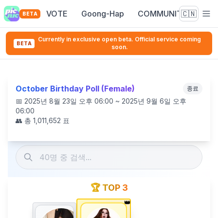
VOTE
Goong-Hap
COMMUNITY
🇨🇳
BETA
Currently in exclusive open beta. Official service coming
BETA
soon.
October Birthday Poll (Female)
종료
📅
2025년 8월 23일 오후 06:00 ~ 2025년 9월 6일 오후
06:00
👥 총
1,011,652
표
🏆 TOP 3
👑