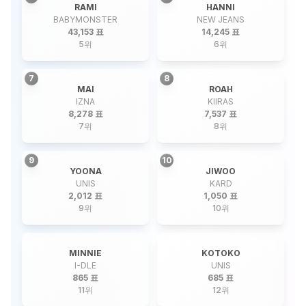
RAMI
HANNI
BABYMONSTER
NEW JEANS
43,153 표
14,245 표
5
위
6
위
7
8
MAI
ROAH
IZNA
KIIRAS
8,278 표
7,537 표
7
위
8
위
9
10
YOONA
JIWOO
UNIS
KARD
2,012 표
1,050 표
9
위
10
위
MINNIE
KOTOKO
I-DLE
UNIS
865 표
685 표
11
위
12
위