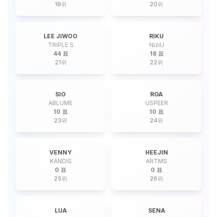
19
위
20
위
LEE JIWOO
RIKU
TRIPLE S
NiziU
44 표
18 표
21
위
22
위
SIO
ROA
ABLUME
USPEER
10 표
10 표
23
위
24
위
VENNY
HEEJIN
KANDIS
ARTMS
0 표
0 표
25
위
26
위
LUA
SENA