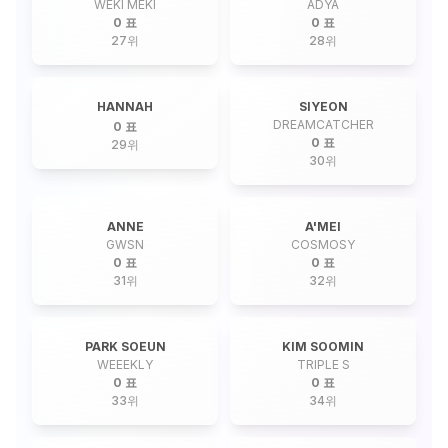
WEKI MEKI
ADYA
0 표
0 표
27
위
28
위
HANNAH
SIYEON
DREAMCATCHER
0 표
0 표
29
위
30
위
ANNE
A'MEI
GWSN
COSMOSY
0 표
0 표
31
위
32
위
PARK SOEUN
KIM SOOMIN
WEEEKLY
TRIPLE S
0 표
0 표
33
위
34
위