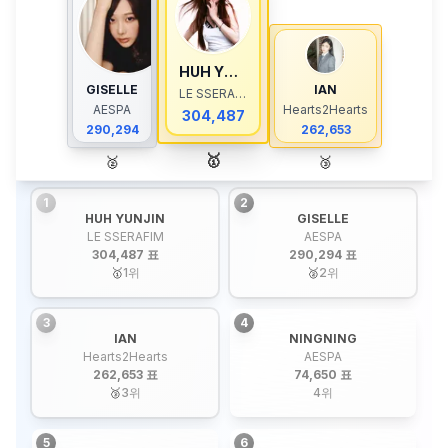
HUH YUNJIN
GISELLE
IAN
LE SSERAFIM
AESPA
Hearts2Hearts
304,487
290,294
262,653
🥇
🥈
🥉
1
2
HUH YUNJIN
GISELLE
LE SSERAFIM
AESPA
304,487 표
290,294 표
🥇
1
위
🥈
2
위
3
4
IAN
NINGNING
Hearts2Hearts
AESPA
262,653 표
74,650 표
🥉
3
위
4
위
5
6