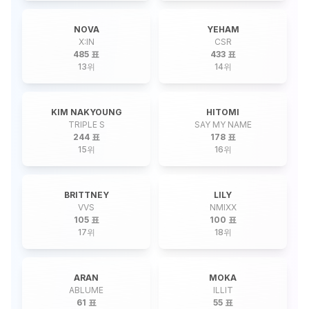
NOVA
YEHAM
X:IN
CSR
485 표
433 표
13
위
14
위
KIM NAKYOUNG
HITOMI
TRIPLE S
SAY MY NAME
244 표
178 표
15
위
16
위
BRITTNEY
LILY
VVS
NMIXX
105 표
100 표
17
위
18
위
ARAN
MOKA
ABLUME
ILLIT
61 표
55 표