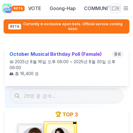
VOTE
Goong-Hap
COMMUNITY
🇨🇳
BETA
Currently in exclusive open beta. Official service coming
BETA
soon.
October Musical Birthday Poll (Female)
종료
📅
2025년 8월 16일 오후 06:00 ~ 2025년 8월 30일 오후
06:00
👥 총
16,400
표
🏆 TOP 3
👑