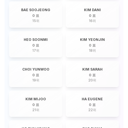
BAE SOOJEONG
KIM DANI
0 표
0 표
15
위
16
위
HEO SOONMI
KIM YEONJIN
0 표
0 표
17
위
18
위
CHOI YUNWOO
KIM SARAH
0 표
0 표
19
위
20
위
KIM MIJOO
HA EUGENE
0 표
0 표
21
위
22
위