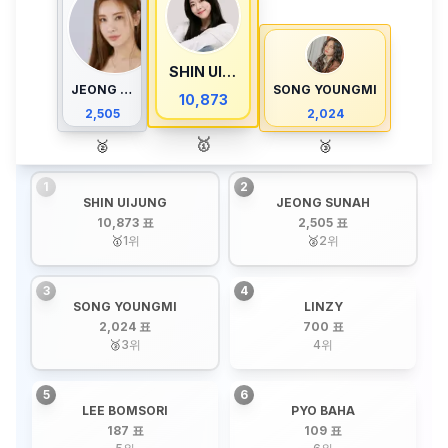
SHIN UIJUNG
JEONG SUNAH
SONG YOUNGMI
10,873
2,505
2,024
🥇
🥈
🥉
1
2
SHIN UIJUNG
JEONG SUNAH
10,873 표
2,505 표
🥇
1
위
🥈
2
위
3
4
SONG YOUNGMI
LINZY
2,024 표
700 표
🥉
3
위
4
위
5
6
LEE BOMSORI
PYO BAHA
187 표
109 표