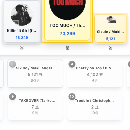
TOO MUCH / The Kid LAROI, JUNGKOOK, Central Cee
Killin' It Girl (feat. GloRilla) / j-hope, Glorilla
Sikulo / Maki, angela ken, Nhiko
70,299
18,249
5,121
🥇
🥈
🥉
3
4
Sikulo / Maki, angela
Cherry on Top / BINI,
ken, Nhiko
AGNEZ MO
5,121 표
4,102 표
🥉
3
위
4
위
9
10
TAKEOVER (Ta-ku
Trouble / Christopher,
Remix) / 82MAJOR,
Young Ji Lee
7 표
2 표
Ta-Ku
9
위
10
위