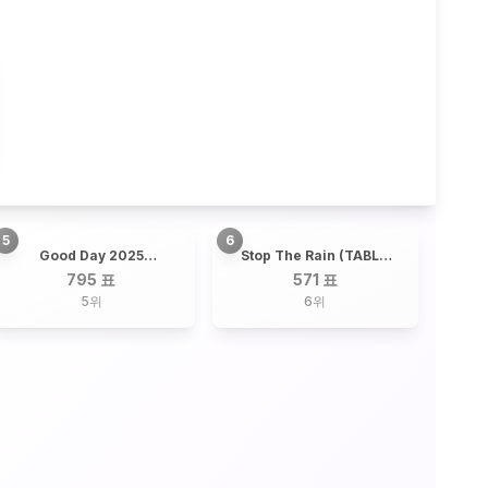
5
6
Good Day 2025
Stop The Rain (TABLO
(Telepathy + By the
X RM) / TABLO, RM
795 표
571 표
Moonlight Window) /
5
위
6
위
G-DRAGON + 19
Artists