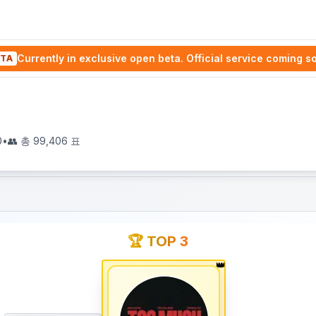
Currently in exclusive open beta. Official service coming s
TA
0
•
👥 총
99,406
표
🏆 TOP 3
👑