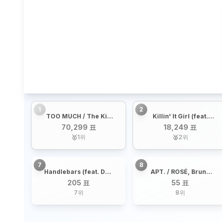
1
2
TOO MUCH / The Kid
Killin' It Girl (feat.
LAROI, JUNGKOOK,
GloRilla) / j-hope,
70,299 표
18,249 표
Central Cee
Glorilla
🥇
1
위
🥈
2
위
7
8
Handlebars (feat. Dua
APT. / ROSÉ, Bruno
Lipa) / JENNIE, Dua
Mars
205 표
55 표
Lipa
7
위
8
위