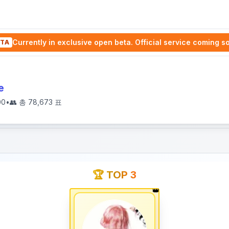
Currently in exclusive open beta. Official service coming s
TA
e
00
•
👥 총
78,673
표
🏆 TOP 3
👑