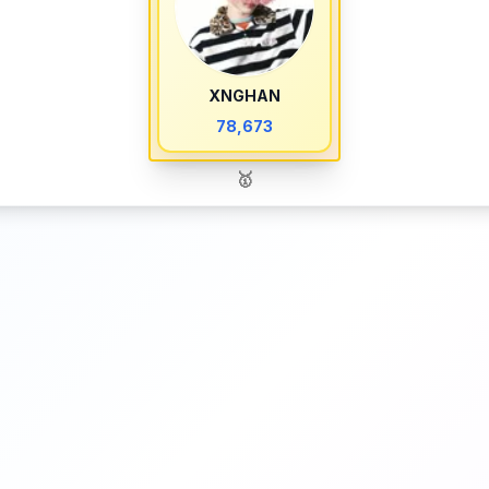
XNGHAN
78,673
🥇