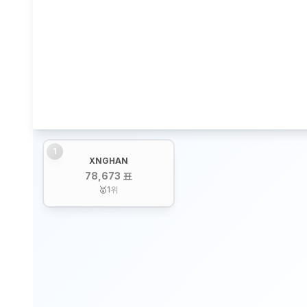
1
XNGHAN
78,673 표
🥇
1
위