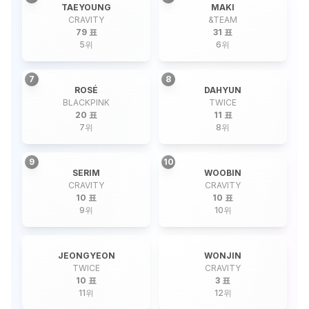
TAEYOUNG
MAKI
CRAVITY
&TEAM
79 표
31 표
5
위
6
위
7
8
ROSÉ
DAHYUN
BLACKPINK
TWICE
20 표
11 표
7
위
8
위
9
10
SERIM
WOOBIN
CRAVITY
CRAVITY
10 표
10 표
9
위
10
위
JEONGYEON
WONJIN
TWICE
CRAVITY
10 표
3 표
11
위
12
위