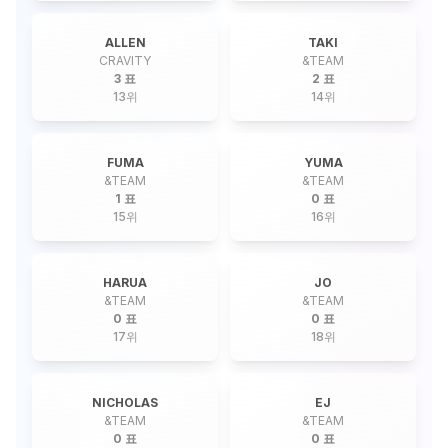
ALLEN
TAKI
CRAVITY
&TEAM
3 표
2 표
13
위
14
위
FUMA
YUMA
&TEAM
&TEAM
1 표
0 표
15
위
16
위
HARUA
JO
&TEAM
&TEAM
0 표
0 표
17
위
18
위
NICHOLAS
EJ
&TEAM
&TEAM
0 표
0 표