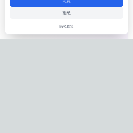
同意
拒绝
隐私政策
Privacy Policy
|
Terms of Service
Company: IconCasting Inc. | Business Registration No: 715-88-
02791 | CEO: Jaegeun Hwang
Address: 1503, 60 Taeguk-ro, Ilsandong-gu, Goyang-si,
Gyeonggi-do, Korea