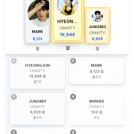
HYEONGJUN
JUNGMO
CRAVITY
MARK
CRAVITY
19,946
8,123
6,929
🥇
🥈
🥉
1
2
HYEONGJUN
MARK
CRAVITY
8,123 표
19,946 표
🥈
2
위
🥇
1
위
3
4
JUNGMO
MINHEE
CRAVITY
CRAVITY
6,929 표
100 표
🥉
3
위
4
위
5
6