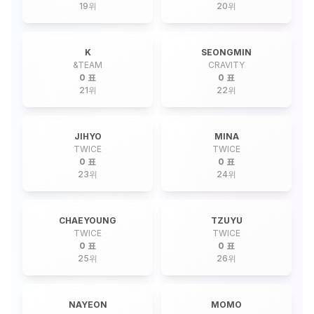
19
위
20
위
K
SEONGMIN
&TEAM
CRAVITY
0 표
0 표
21
위
22
위
JIHYO
MINA
TWICE
TWICE
0 표
0 표
23
위
24
위
CHAEYOUNG
TZUYU
TWICE
TWICE
0 표
0 표
25
위
26
위
NAYEON
MOMO