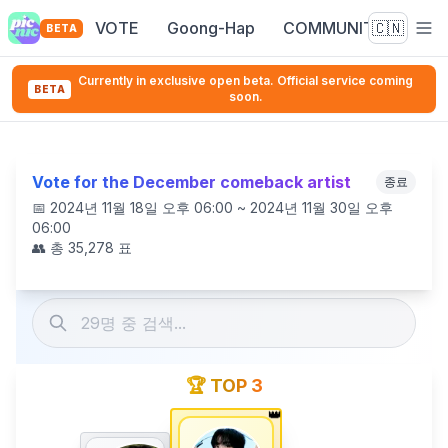
VOTE
Goong-Hap
COMMUNITY
🇨🇳
BETA
Currently in exclusive open beta. Official service coming
BETA
soon.
Vote for the December comeback artist
종료
📅
2024년 11월 18일 오후 06:00 ~ 2024년 11월 30일 오후
06:00
👥 총
35,278
표
🏆 TOP 3
👑