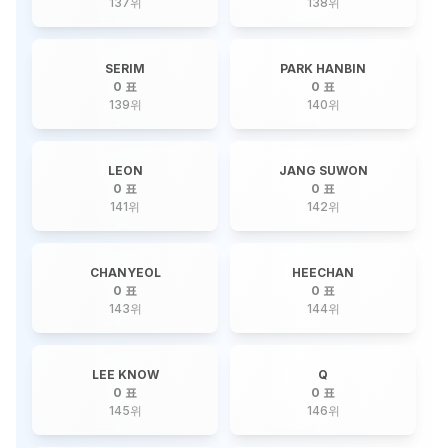
137
위
138
위
SERIM
PARK HANBIN
0 표
0 표
139
위
140
위
LEON
JANG SUWON
0 표
0 표
141
위
142
위
CHANYEOL
HEECHAN
0 표
0 표
143
위
144
위
LEE KNOW
Q
0 표
0 표
145
위
146
위