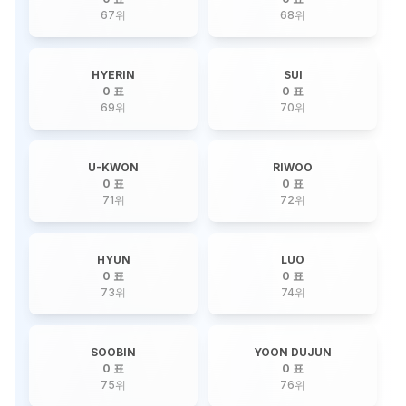
67
위
68
위
HYERIN
SUI
0 표
0 표
69
위
70
위
U-KWON
RIWOO
0 표
0 표
71
위
72
위
HYUN
LUO
0 표
0 표
73
위
74
위
SOOBIN
YOON DUJUN
0 표
0 표
75
위
76
위