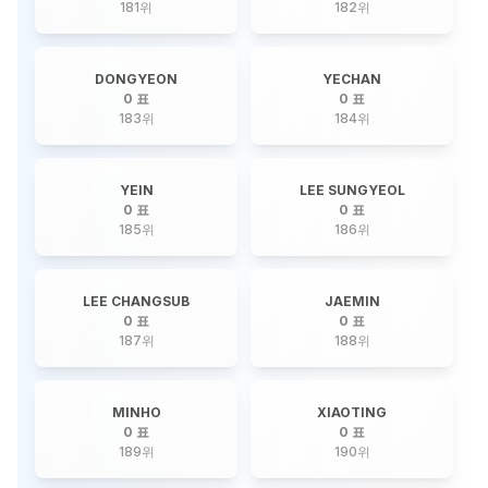
181
위
182
위
DONGYEON
YECHAN
0 표
0 표
183
위
184
위
YEIN
LEE SUNGYEOL
0 표
0 표
185
위
186
위
LEE CHANGSUB
JAEMIN
0 표
0 표
187
위
188
위
MINHO
XIAOTING
0 표
0 표
189
위
190
위