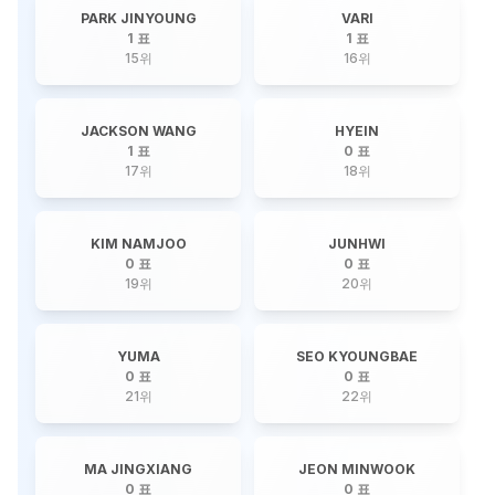
PARK JINYOUNG
VARI
1 표
1 표
15
위
16
위
JACKSON WANG
HYEIN
1 표
0 표
17
위
18
위
KIM NAMJOO
JUNHWI
0 표
0 표
19
위
20
위
YUMA
SEO KYOUNGBAE
0 표
0 표
21
위
22
위
MA JINGXIANG
JEON MINWOOK
0 표
0 표