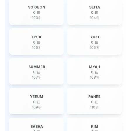
SO GEON
SEITA
0 표
0 표
103
위
104
위
HYUI
YUKI
0 표
0 표
105
위
106
위
SUMMER
MYAH
0 표
0 표
107
위
108
위
YEEUM
RAHEE
0 표
0 표
109
위
110
위
SASHA
KIM