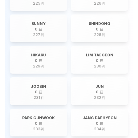
225
위
226
위
SUNNY
SHINDONG
0 표
0 표
227
위
228
위
HIKARU
LIM TAEGEON
0 표
0 표
229
위
230
위
JOOBIN
JUN
0 표
0 표
231
위
232
위
PARK GUNWOOK
JANG DAEHYEON
0 표
0 표
233
위
234
위