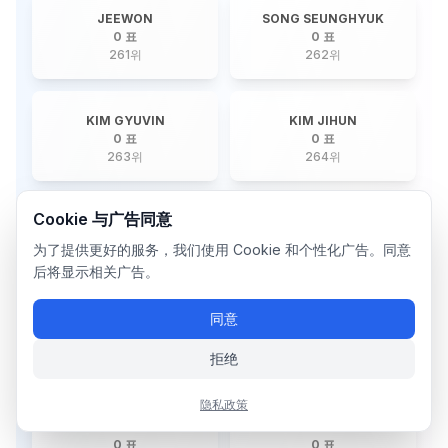
JEEWON
SONG SEUNGHYUK
0 표
0 표
261
위
262
위
KIM GYUVIN
KIM JIHUN
0 표
0 표
263
위
264
위
Cookie 与广告同意
YONGHEE
HINA
0 표
0 표
为了提供更好的服务，我们使用 Cookie 和个性化广告。同意
265
위
266
위
后将显示相关广告。
同意
RANO
JINSU
0 표
0 표
拒绝
267
위
268
위
隐私政策
NINE
HA.L
0 표
0 표