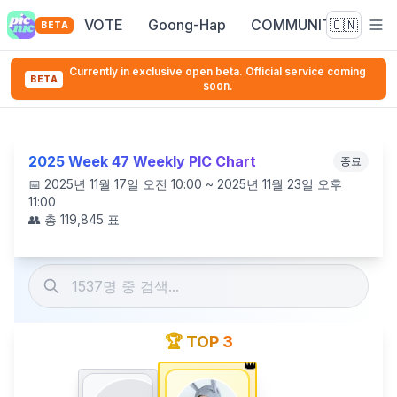
VOTE
Goong-Hap
COMMUNITY
🇨🇳
BETA
Currently in exclusive open beta. Official service coming
BETA
soon.
2025 Week 47 Weekly PIC Chart
종료
📅
2025년 11월 17일 오전 10:00 ~ 2025년 11월 23일 오후
11:00
👥 총
119,845
표
🏆 TOP 3
👑