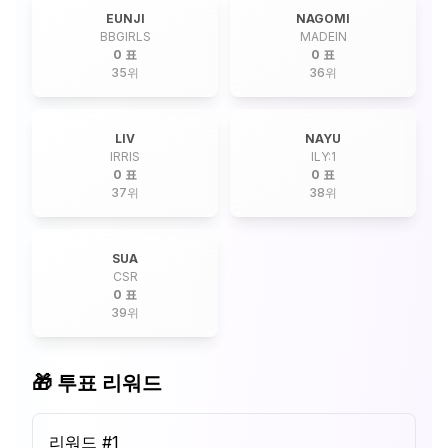
EUNJI
NAGOMI
BBGIRLS
MADEIN
0 표
0 표
35
위
36
위
LIV
NAYU
IRRIS
ILY:1
0 표
0 표
37
위
38
위
SUA
CSR
0 표
39
위
🎁 투표 리워드
리워드 #
1