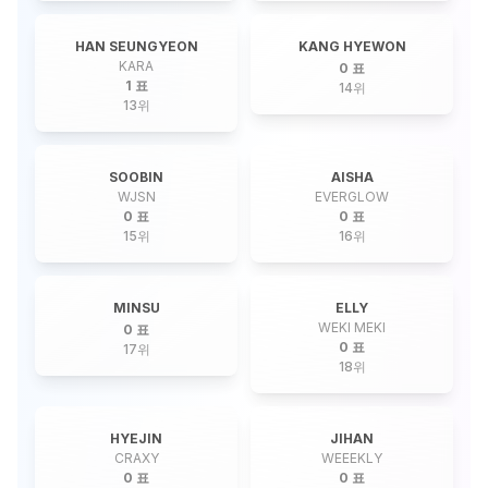
HAN SEUNGYEON
KANG HYEWON
KARA
0 표
1 표
14
위
13
위
SOOBIN
AISHA
WJSN
EVERGLOW
0 표
0 표
15
위
16
위
MINSU
ELLY
WEKI MEKI
0 표
0 표
17
위
18
위
HYEJIN
JIHAN
CRAXY
WEEEKLY
0 표
0 표