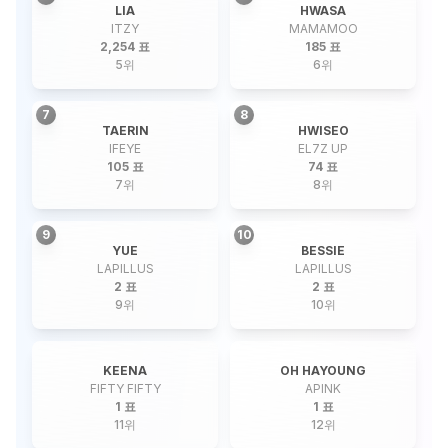
LIA
HWASA
ITZY
MAMAMOO
2,254 표
185 표
5
위
6
위
7
8
TAERIN
HWISEO
IFEYE
EL7Z UP
105 표
74 표
7
위
8
위
9
10
YUE
BESSIE
LAPILLUS
LAPILLUS
2 표
2 표
9
위
10
위
KEENA
OH HAYOUNG
FIFTY FIFTY
APINK
1 표
1 표
11
위
12
위