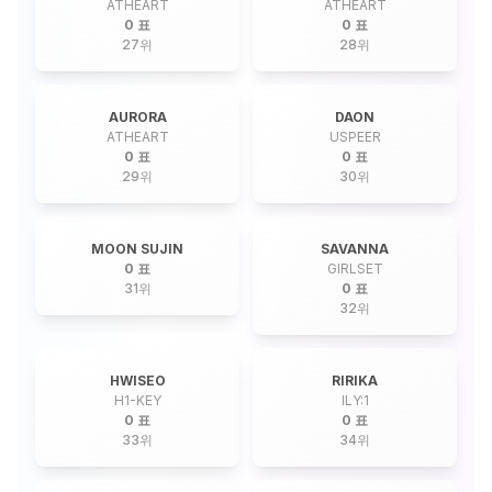
ATHEART
ATHEART
0 표
0 표
27
위
28
위
AURORA
DAON
ATHEART
USPEER
0 표
0 표
29
위
30
위
MOON SUJIN
SAVANNA
0 표
GIRLSET
31
위
0 표
32
위
HWISEO
RIRIKA
H1-KEY
ILY:1
0 표
0 표
33
위
34
위