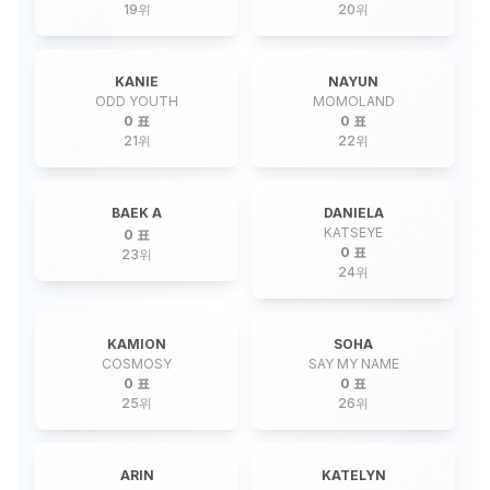
19
위
20
위
KANIE
NAYUN
ODD YOUTH
MOMOLAND
0 표
0 표
21
위
22
위
BAEK A
DANIELA
KATSEYE
0 표
0 표
23
위
24
위
KAMION
SOHA
COSMOSY
SAY MY NAME
0 표
0 표
25
위
26
위
ARIN
KATELYN