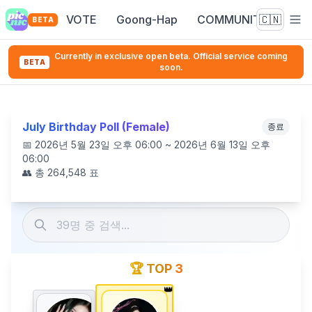
VOTE
Goong-Hap
COMMUNITY
🇨🇳
BETA
Currently in exclusive open beta. Official service coming
BETA
soon.
July Birthday Poll (Female)
종료
📅
2026년 5월 23일 오후 06:00 ~ 2026년 6월 13일 오후
06:00
👥 총
264,548
표
🏆 TOP 3
👑