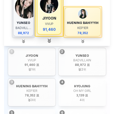
JIYOON
YUNSEO
HUENING BAHIYYIH
VVUP
BADVILLAIN
KEP1ER
91,460
88,972
78,352
🥇
🥈
🥉
1
2
JIYOON
YUNSEO
VVUP
BADVILLAIN
91,460 표
88,972 표
🥇
1
위
🥈
2
위
3
4
HUENING BAHIYYIH
HYOJUNG
KEP1ER
OH MY GIRL
78,352 표
3,139 표
🥉
3
위
4
위
5
6