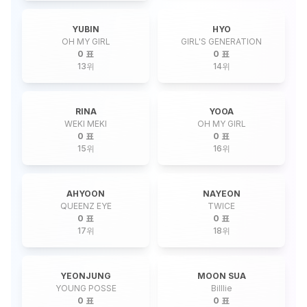
YUBIN
HYO
OH MY GIRL
GIRL'S GENERATION
0 표
0 표
13
위
14
위
RINA
YOOA
WEKI MEKI
OH MY GIRL
0 표
0 표
15
위
16
위
AHYOON
NAYEON
QUEENZ EYE
TWICE
0 표
0 표
17
위
18
위
YEONJUNG
MOON SUA
YOUNG POSSE
Billlie
0 표
0 표