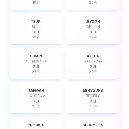
19
위
20
위
TSUKI
JIYOON
Billlie
ICHILLIN'
0 표
0 표
21
위
22
위
SUMIN
AYEON
DREAMNOTE
SATURDAY
0 표
0 표
23
위
24
위
SANGAH
MINYOUNG
LIGHTSUM
BBGIRLS
0 표
0 표
25
위
26
위
CHOWON
SEOHYEON