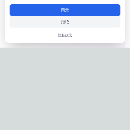
同意
拒绝
隐私政策
Privacy Policy
|
Terms of Service
Company: IconCasting Inc. | Business Registration No: 715-88-
02791 | CEO: Jaegeun Hwang
Address: 1503, 60 Taeguk-ro, Ilsandong-gu, Goyang-si,