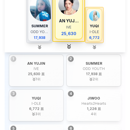
AN YUJIN
SUMMER
YUQI
IVE
ODD YOUTH
I-DLE
25,630
17,938
6,772
🥇
🥈
🥉
1
2
AN YUJIN
SUMMER
IVE
ODD YOUTH
25,630 표
17,938 표
🥇
1
위
🥈
2
위
3
4
YUQI
JIWOO
I-DLE
Hearts2Hearts
6,772 표
1,226 표
🥉
3
위
4
위
5
6