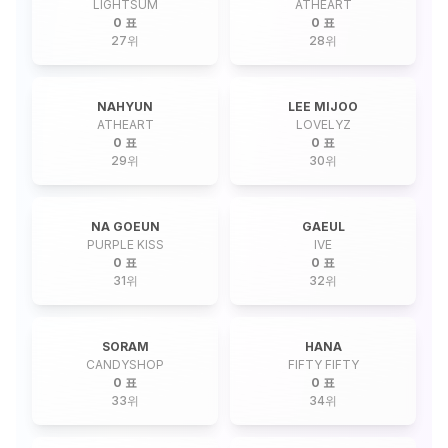
LIGHTSUM
ATHEART
0 표
0 표
27
위
28
위
NAHYUN
LEE MIJOO
ATHEART
LOVELYZ
0 표
0 표
29
위
30
위
NA GOEUN
GAEUL
PURPLE KISS
IVE
0 표
0 표
31
위
32
위
SORAM
HANA
CANDYSHOP
FIFTY FIFTY
0 표
0 표
33
위
34
위