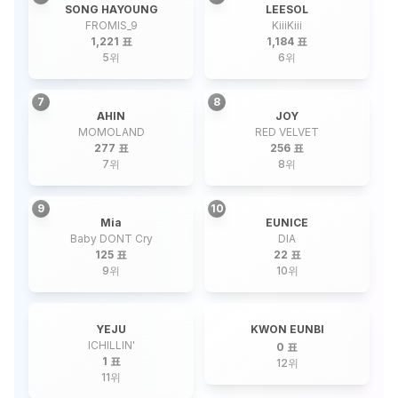
SONG HAYOUNG
LEESOL
FROMIS_9
KiiiKiii
1,221 표
1,184 표
5
위
6
위
7
8
AHIN
JOY
MOMOLAND
RED VELVET
277 표
256 표
7
위
8
위
9
10
Mia
EUNICE
Baby DONT Cry
DIA
125 표
22 표
9
위
10
위
YEJU
KWON EUNBI
ICHILLIN'
0 표
1 표
12
위
11
위