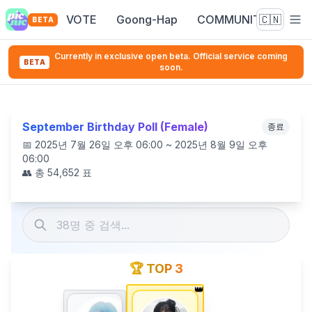
VOTE
Goong-Hap
COMMUNITY
🇨🇳
BETA
Currently in exclusive open beta. Official service coming
BETA
soon.
September Birthday Poll (Female)
종료
📅
2025년 7월 26일 오후 06:00 ~ 2025년 8월 9일 오후
06:00
👥 총
54,652
표
🏆 TOP 3
👑