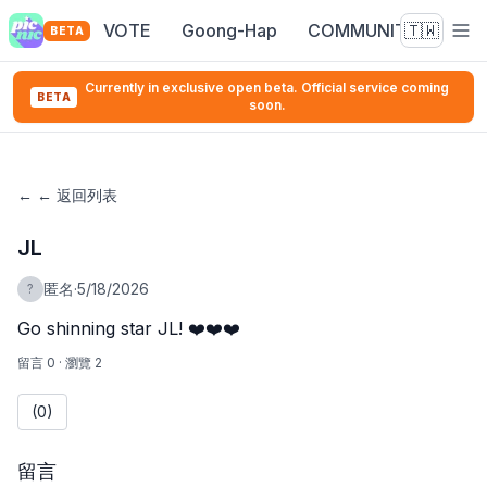
VOTE
Goong-Hap
COMMUNITY
🇹🇼
BETA
Currently in exclusive open beta. Official service coming
BETA
soon.
←
← 返回列表
JL
匿名
·
5/18/2026
?
Go shinning star JL! ❤️❤️❤️ 
留言 0
·
瀏覽 2
(0)
留言