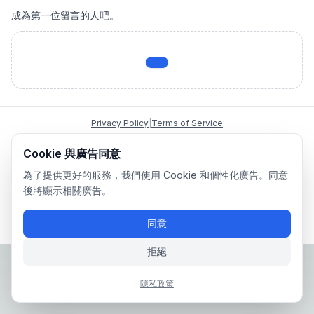
成為第一位留言的人吧。
Privacy Policy
|
Terms of Service
Company: IconCasting Inc. | Business Registration No: 715-88-
Cookie 與廣告同意
02791 | CEO: Jaegeun Hwang
Address: 1503, 60 Taeguk-ro, Ilsandong-gu, Goyang-si,
為了提供更好的服務，我們使用 Cookie 和個性化廣告。同意
Gyeonggi-do, Korea
後將顯示相關廣告。
Phone: 070-8058-9950 | E-commerce Registration No: 2024-
Seongnam-Sujeong-0657
同意
© 2024 IconCasting Inc. All rights reserved.
拒絕
隱私政策