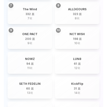
7
8
The Wind
ALL(H)OURS
332 표
323 표
7
위
8
위
9
10
ONE PACT
NCT WISH
200 표
198 표
9
위
10
위
NOWZ
LUN8
94 표
61 표
11
위
12
위
SETH FEDELIN
KickFlip
60 표
31 표
13
위
14
위