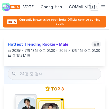
VOTE
Goong-Hap
COMMUNITY
🇹🇼
BETA
Currently in exclusive open beta. Official service coming
BETA
soon.
Hottest Trending Rookie - Male
종료
📅
2025년 7월 18일 오후 01:00 ~ 2025년 8월 1일 오후 01:00
👥 총
13,317
표
🏆 TOP 3
👑