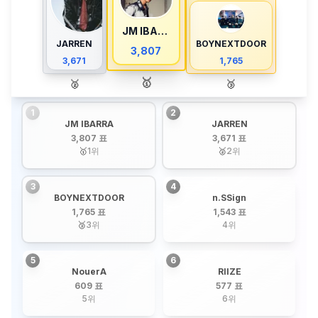
JM IBARRA
JARREN
BOYNEXTDOOR
3,807
3,671
1,765
🥇
🥈
🥉
1
2
JM IBARRA
JARREN
3,807 표
3,671 표
🥇
1
위
🥈
2
위
3
4
BOYNEXTDOOR
n.SSign
1,765 표
1,543 표
🥉
3
위
4
위
5
6
NouerA
RIIZE
609 표
577 표
5
위
6
위