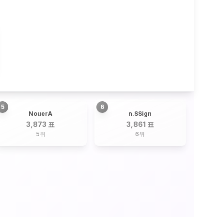
5
6
NouerA
n.SSign
3,873 표
3,861 표
5
위
6
위