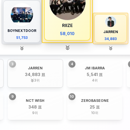
RIIZE
BOYNEXTDOOR
JARREN
58,010
51,753
34,883
🥇
🥈
🥉
3
4
JARREN
JM IBARRA
34,883 표
5,541 표
🥉
3
위
4
위
9
10
NCT WISH
ZEROBASEONE
348 표
25 표
9
위
10
위