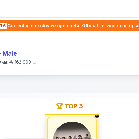
Currently in exclusive open beta. Official service coming s
TA
- Male
0
•
👥 총
162,909
표
🏆 TOP 3
👑