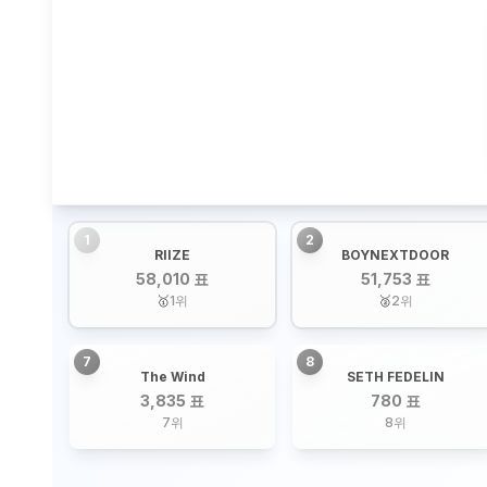
1
2
RIIZE
BOYNEXTDOOR
58,010 표
51,753 표
🥇
1
위
🥈
2
위
7
8
The Wind
SETH FEDELIN
3,835 표
780 표
7
위
8
위