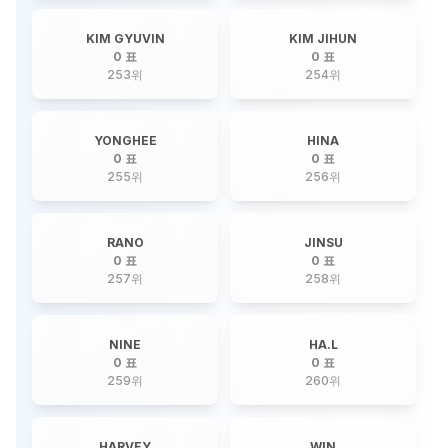
KIM GYUVIN
KIM JIHUN
0 표
0 표
253
위
254
위
YONGHEE
HINA
0 표
0 표
255
위
256
위
RANO
JINSU
0 표
0 표
257
위
258
위
NINE
HA.L
0 표
0 표
259
위
260
위
HARVEY
WIN