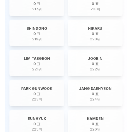
0 표
0 표
217
위
218
위
SHINDONG
HIKARU
0 표
0 표
219
위
220
위
LIM TAEGEON
JOOBIN
0 표
0 표
221
위
222
위
PARK GUNWOOK
JANG DAEHYEON
0 표
0 표
223
위
224
위
EUNHYUK
KAMDEN
0 표
0 표
225
위
226
위