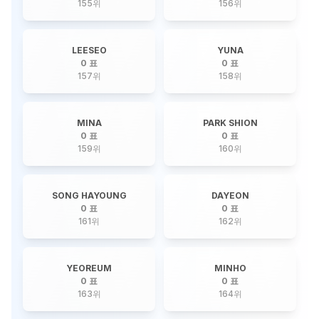
155
위
156
위
LEESEO
YUNA
0 표
0 표
157
위
158
위
MINA
PARK SHION
0 표
0 표
159
위
160
위
SONG HAYOUNG
DAYEON
0 표
0 표
161
위
162
위
YEOREUM
MINHO
0 표
0 표
163
위
164
위