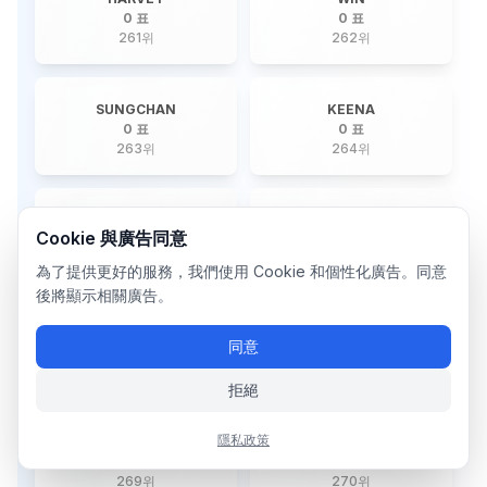
0 표
0 표
261
위
262
위
SUNGCHAN
KEENA
0 표
0 표
263
위
264
위
LEE CHAEYOUNG
SHUHUA
Cookie 與廣告同意
0 표
0 표
265
위
266
위
為了提供更好的服務，我們使用 Cookie 和個性化廣告。同意
後將顯示相關廣告。
RUKA
JUNWOO
同意
0 표
0 표
267
위
268
위
拒絕
隱私政策
DAWON
YOUMIN
0 표
0 표
269
위
270
위