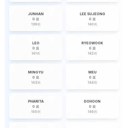
JUNHAN
LEE SUJEONG
0 표
0 표
139
위
140
위
LEO
RYEOWOOK
0 표
0 표
141
위
142
위
MINGYU
MEU
0 표
0 표
143
위
144
위
PHARITA
DOHOON
0 표
0 표
145
위
146
위