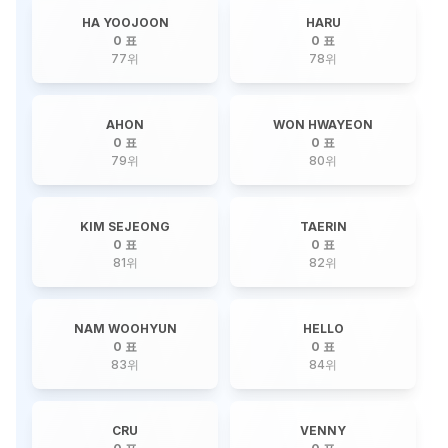
HA YOOJOON
HARU
0 표
0 표
77
위
78
위
AHON
WON HWAYEON
0 표
0 표
79
위
80
위
KIM SEJEONG
TAERIN
0 표
0 표
81
위
82
위
NAM WOOHYUN
HELLO
0 표
0 표
83
위
84
위
CRU
VENNY