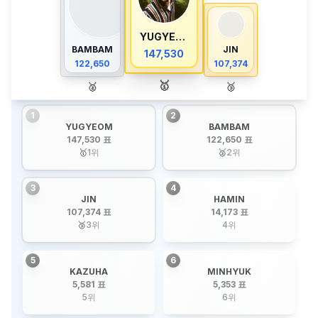
YUGYEOM
BAMBAM
JIN
147,530
122,650
107,374
🥇
🥈
🥉
1
2
YUGYEOM
BAMBAM
147,530 표
122,650 표
🥇
1
위
🥈
2
위
3
4
JIN
HAMIN
107,374 표
14,173 표
🥉
3
위
4
위
5
6
KAZUHA
MINHYUK
5,581 표
5,353 표
5
위
6
위