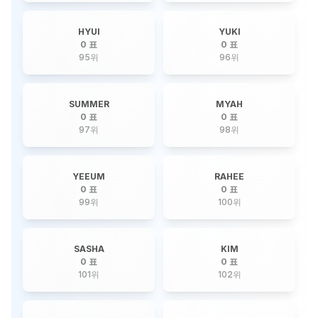
HYUI
YUKI
0 표
0 표
95
위
96
위
SUMMER
MYAH
0 표
0 표
97
위
98
위
YEEUM
RAHEE
0 표
0 표
99
위
100
위
SASHA
KIM
0 표
0 표
101
위
102
위