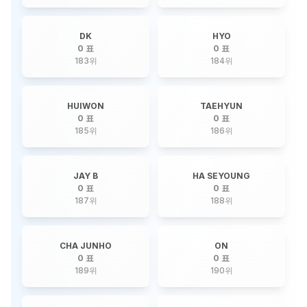
DK
HYO
0 표
0 표
183
위
184
위
HUIWON
TAEHYUN
0 표
0 표
185
위
186
위
JAY B
HA SEYOUNG
0 표
0 표
187
위
188
위
CHA JUNHO
ON
0 표
0 표
189
위
190
위