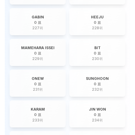
GABIN
HEEJU
0 표
0 표
227
위
228
위
MAMEHARA ISSEI
BIT
0 표
0 표
229
위
230
위
ONEW
SUNGHOON
0 표
0 표
231
위
232
위
KARAM
JIN WON
0 표
0 표
233
위
234
위