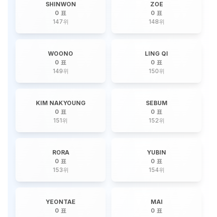
SHINWON
ZOE
0 표
0 표
147
위
148
위
WOONO
LING QI
0 표
0 표
149
위
150
위
KIM NAKYOUNG
SEBUM
0 표
0 표
151
위
152
위
RORA
YUBIN
0 표
0 표
153
위
154
위
YEONTAE
MAI
0 표
0 표