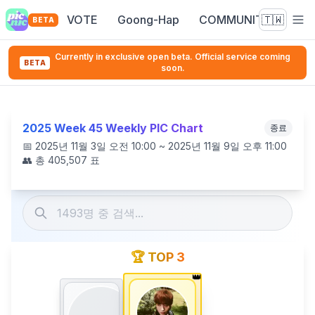
VOTE
Goong-Hap
COMMUNITY
🇹🇼
BETA
Currently in exclusive open beta. Official service coming
BETA
soon.
2025 Week 45 Weekly PIC Chart
종료
📅
2025년 11월 3일 오전 10:00 ~ 2025년 11월 9일 오후 11:00
👥 총
405,507
표
🏆 TOP 3
👑