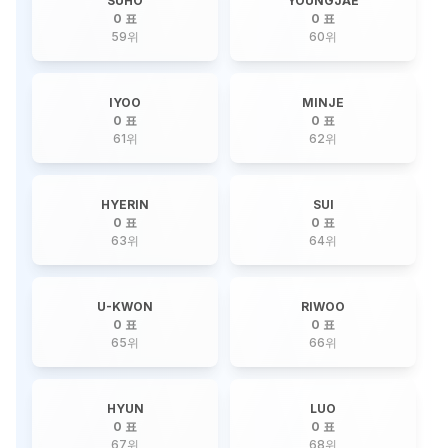
SUHO
YOUNGJAE
0 표
0 표
59
위
60
위
IYOO
MINJE
0 표
0 표
61
위
62
위
HYERIN
SUI
0 표
0 표
63
위
64
위
U-KWON
RIWOO
0 표
0 표
65
위
66
위
HYUN
LUO
0 표
0 표
67
위
68
위