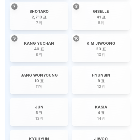
7
8
SHOTARO
GISELLE
2,713 표
41 표
7
위
8
위
9
10
KANG YUCHAN
KIM JIWOONG
40 표
20 표
9
위
10
위
JANG WONYOUNG
HYUNBIN
10 표
9 표
11
위
12
위
JUN
KASIA
5 표
4 표
13
위
14
위
KYUHYUN
JIWOO