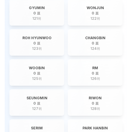
GYUMIN
WONJUN
0 표
0 표
121
위
122
위
ROH HYUNWOO
CHANGBIN
0 표
0 표
123
위
124
위
WOOBIN
RM
0 표
0 표
125
위
126
위
SEUNGMIN
RIWON
0 표
0 표
127
위
128
위
SERIM
PARK HANBIN