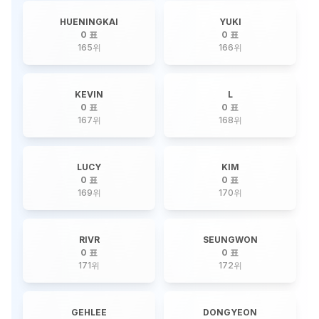
HUENINGKAI
YUKI
0 표
0 표
165
위
166
위
KEVIN
L
0 표
0 표
167
위
168
위
LUCY
KIM
0 표
0 표
169
위
170
위
RIVR
SEUNGWON
0 표
0 표
171
위
172
위
GEHLEE
DONGYEON