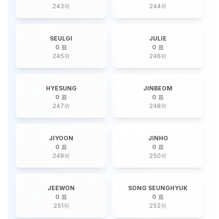
243
위
244
위
SEULGI
JULIE
0 표
0 표
245
위
246
위
HYESUNG
JINBEOM
0 표
0 표
247
위
248
위
JIYOON
JINHO
0 표
0 표
249
위
250
위
JEEWON
SONG SEUNGHYUK
0 표
0 표
251
위
252
위