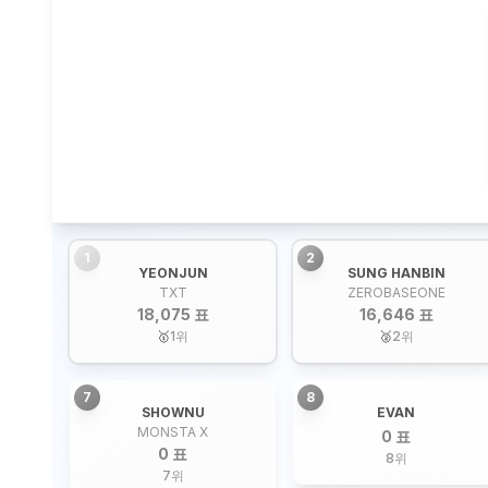
1
2
YEONJUN
SUNG HANBIN
TXT
ZEROBASEONE
18,075 표
16,646 표
🥇
1
위
🥈
2
위
7
8
SHOWNU
EVAN
MONSTA X
0 표
0 표
8
위
7
위