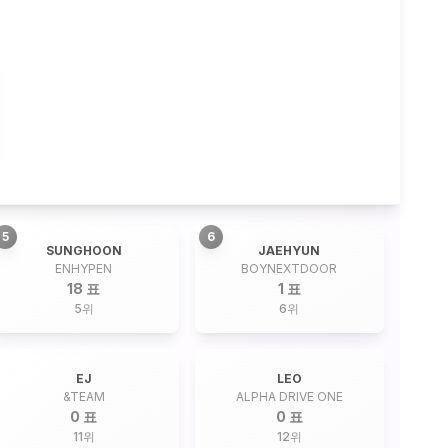
5
6
SUNGHOON
JAEHYUN
ENHYPEN
BOYNEXTDOOR
18 표
1 표
5
위
6
위
EJ
LEO
&TEAM
ALPHA DRIVE ONE
0 표
0 표
11
위
12
위