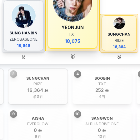
YEONJUN
SUNG HANBIN
TXT
SUNGCHAN
ZEROBASEONE
RIIZE
18,075
16,646
16,364
🥇
🥈
🥉
3
4
SUNGCHAN
SOOBIN
RIIZE
TXT
16,364 표
252 표
🥉
3
위
4
위
9
10
AISHA
SANGWON
EVERGLOW
ALPHA DRIVE ONE
0 표
0 표
9
위
10
위