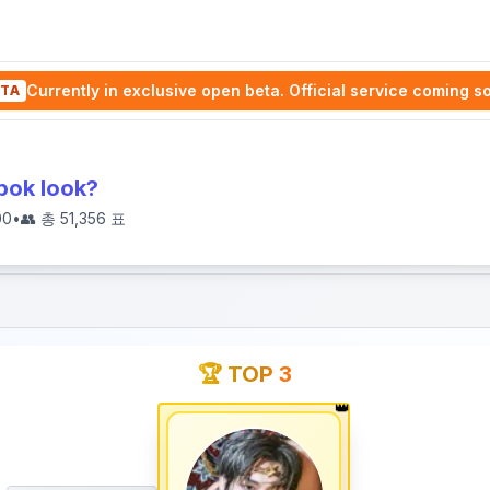
Currently in exclusive open beta. Official service coming s
TA
bok look?
00
•
👥 총
51,356
표
🏆 TOP 3
👑