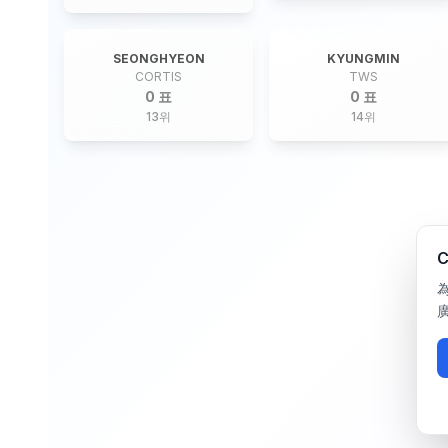
SEONGHYEON
KYUNGMIN
CORTIS
TWS
0 표
0 표
13
위
14
위