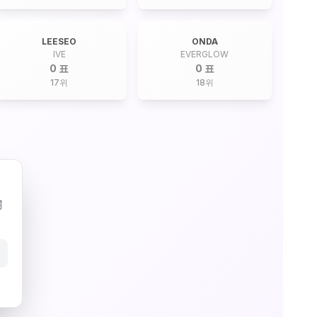
LEESEO
ONDA
IVE
EVERGLOW
0 표
0 표
17
위
18
위
關