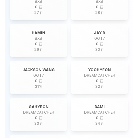
BXB
BXB
0 표
0 표
27
위
28
위
HAMIN
JAY B
BXB
GOT7
0 표
0 표
29
위
30
위
JACKSON WANG
YOOHYEON
GOT7
DREAMCATCHER
0 표
0 표
31
위
32
위
GAHYEON
DAMI
DREAMCATCHER
DREAMCATCHER
0 표
0 표
33
위
34
위