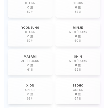
8TURN
8TURN
0 표
0 표
57
위
58
위
YOONSUNG
MINJE
8TURN
ALL(H)OURS
0 표
0 표
59
위
60
위
MASAMI
ON:N
ALL(H)OURS
ALL(H)OURS
0 표
0 표
61
위
62
위
XION
SEOHO
ONEUS
ONEUS
0 표
0 표
63
위
64
위