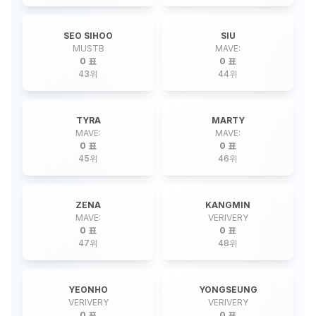
SEO SIHOO
SIU
MUSTB
MAVE:
0 표
0 표
43
위
44
위
TYRA
MARTY
MAVE:
MAVE:
0 표
0 표
45
위
46
위
ZENA
KANGMIN
MAVE:
VERIVERY
0 표
0 표
47
위
48
위
YEONHO
YONGSEUNG
VERIVERY
VERIVERY
0 표
0 표