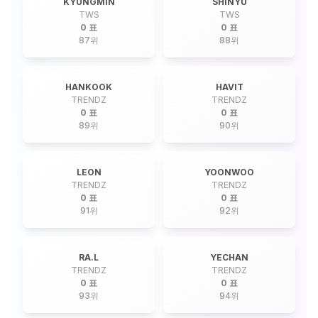
KYUNGMIN
SHINYU
TWS
TWS
0 표
0 표
87
위
88
위
HANKOOK
HAVIT
TRENDZ
TRENDZ
0 표
0 표
89
위
90
위
LEON
YOONWOO
TRENDZ
TRENDZ
0 표
0 표
91
위
92
위
RA.L
YECHAN
TRENDZ
TRENDZ
0 표
0 표
93
위
94
위