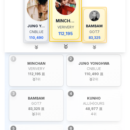
MINCHAN
JUNG YONGHWA
BAMBAM
VERIVERY
CNBLUE
GOT7
112,195
110,490
83,325
🥇
🥈
🥉
1
2
MINCHAN
JUNG YONGHWA
VERIVERY
CNBLUE
112,195 표
110,490 표
🥇
1
위
🥈
2
위
3
4
BAMBAM
KUNHO
GOT7
ALL(H)OURS
83,325 표
48,977 표
🥉
3
위
4
위
5
6