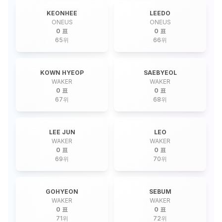
KEONHEE
LEEDO
ONEUS
ONEUS
0 표
0 표
65
위
66
위
KOWN HYEOP
SAEBYEOL
WAKER
WAKER
0 표
0 표
67
위
68
위
LEE JUN
LEO
WAKER
WAKER
0 표
0 표
69
위
70
위
GOHYEON
SEBUM
WAKER
WAKER
0 표
0 표
71
위
72
위