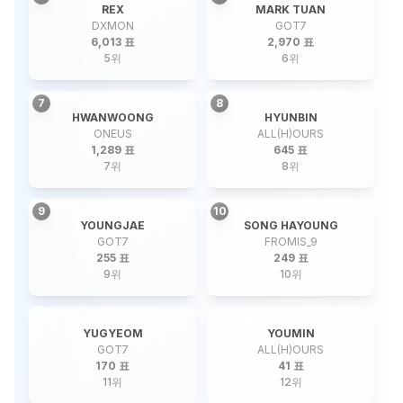
REX
MARK TUAN
DXMON
GOT7
6,013 표
2,970 표
5
위
6
위
7
8
HWANWOONG
HYUNBIN
ONEUS
ALL(H)OURS
1,289 표
645 표
7
위
8
위
9
10
YOUNGJAE
SONG HAYOUNG
GOT7
FROMIS_9
255 표
249 표
9
위
10
위
YUGYEOM
YOUMIN
GOT7
ALL(H)OURS
170 표
41 표
11
위
12
위