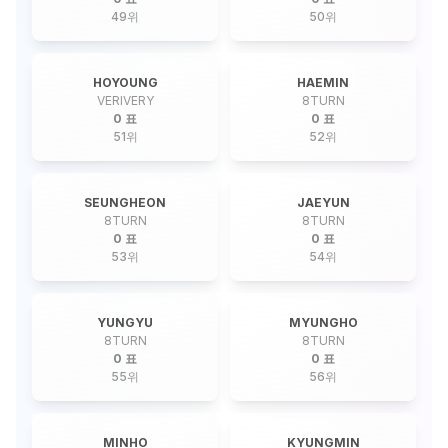
49
위
50
위
HOYOUNG
HAEMIN
VERIVERY
8TURN
0 표
0 표
51
위
52
위
SEUNGHEON
JAEYUN
8TURN
8TURN
0 표
0 표
53
위
54
위
YUNGYU
MYUNGHO
8TURN
8TURN
0 표
0 표
55
위
56
위
MINHO
KYUNGMIN