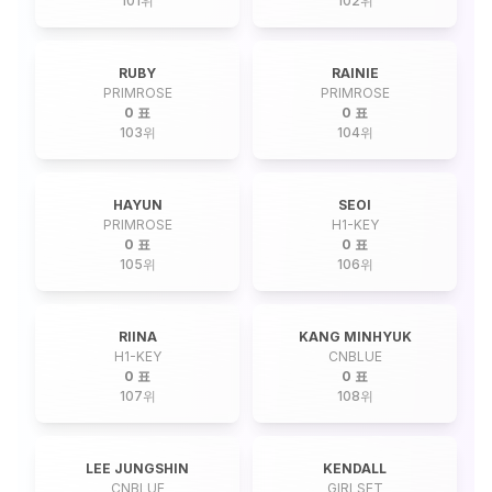
101
위
102
위
RUBY
RAINIE
PRIMROSE
PRIMROSE
0 표
0 표
103
위
104
위
HAYUN
SEOI
PRIMROSE
H1-KEY
0 표
0 표
105
위
106
위
RIINA
KANG MINHYUK
H1-KEY
CNBLUE
0 표
0 표
107
위
108
위
LEE JUNGSHIN
KENDALL
CNBLUE
GIRLSET