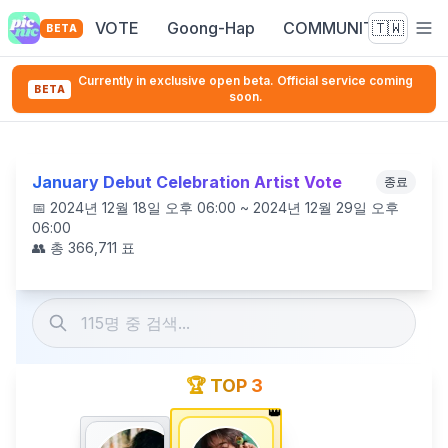
VOTE
Goong-Hap
COMMUNITY
🇹🇼
BETA
Currently in exclusive open beta. Official service coming
BETA
soon.
January Debut Celebration Artist Vote
종료
📅
2024년 12월 18일 오후 06:00 ~ 2024년 12월 29일 오후
06:00
👥 총
366,711
표
🏆 TOP 3
👑