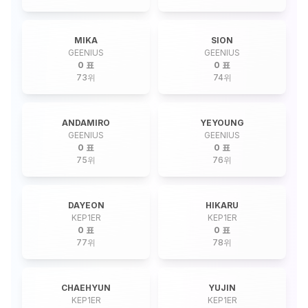
MIKA
SION
GEENIUS
GEENIUS
0 표
0 표
73
위
74
위
ANDAMIRO
YEYOUNG
GEENIUS
GEENIUS
0 표
0 표
75
위
76
위
DAYEON
HIKARU
KEP1ER
KEP1ER
0 표
0 표
77
위
78
위
CHAEHYUN
YUJIN
KEP1ER
KEP1ER