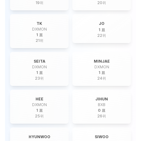
19
위
20
위
TK
JO
DXMON
1 표
1 표
22
위
21
위
SEITA
MINJAE
DXMON
DXMON
1 표
1 표
23
위
24
위
HEE
JIHUN
DXMON
BXB
1 표
0 표
25
위
26
위
HYUNWOO
SIWOO