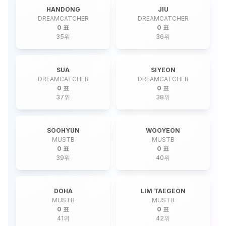
HANDONG
JIU
DREAMCATCHER
DREAMCATCHER
0 표
0 표
35
위
36
위
SUA
SIYEON
DREAMCATCHER
DREAMCATCHER
0 표
0 표
37
위
38
위
SOOHYUN
WOOYEON
MUSTB
MUSTB
0 표
0 표
39
위
40
위
DOHA
LIM TAEGEON
MUSTB
MUSTB
0 표
0 표
41
위
42
위