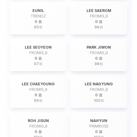
EUNIL
LEE SAEROM
TRENDZ
FROMIS_9
0 표
0 표
95
위
96
위
LEE SEOYEON
PARK JIWON
FROMIS_9
FROMIS_9
0 표
0 표
97
위
98
위
LEE CHAEYOUNG
LEE NAGYUNG
FROMIS_9
FROMIS_9
0 표
0 표
99
위
100
위
ROH JISUN
NAHYUN
FROMIS_9
PRIMROSE
0 표
0 표