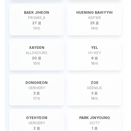
BAEK JIHEON
HUENING BAHIYYIH
FROMIS_9
KEP1ER
27 표
25 표
13
위
14
위
XAYDEN
YEL
ALL(H)OURS
H1-KEY
20 표
6 표
15
위
16
위
DONGHEON
ZOE
VERIVERY
GEENIUS
3 표
3 표
17
위
18
위
GYEHYEON
PARK JINYOUNG
VERIVERY
GOT7
2 표
1 표