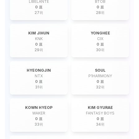
LIBELANTE
BTOB
0 표
0 표
27
위
28
위
KIM JIHUN
YONGHEE
KNK
CIX
0 표
0 표
29
위
30
위
HYEONGJIN
SOUL
NTX
P1HARMONY
0 표
0 표
31
위
32
위
KOWN HYEOP
KIM GYURAE
WAKER
FANTASY BOYS
0 표
0 표
33
위
34
위