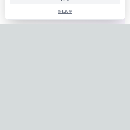
隱私政策
Privacy Policy
|
Terms of Service
Company: IconCasting Inc. | Business Registration No: 715-88-
02791 | CEO: Jaegeun Hwang
Address: 1503, 60 Taeguk-ro, Ilsandong-gu, Goyang-si,
Gyeonggi-do, Korea
Phone: 070-8058-9950 | E-commerce Registration No: 2024-
Seongnam-Sujeong-0657
© 2024 IconCasting Inc. All rights reserved.