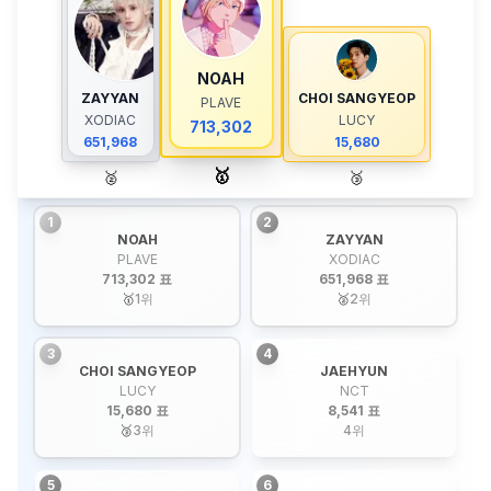
NOAH
ZAYYAN
CHOI SANGYEOP
PLAVE
XODIAC
LUCY
713,302
651,968
15,680
🥇
🥈
🥉
1
2
NOAH
ZAYYAN
PLAVE
XODIAC
713,302 표
651,968 표
🥇
1
위
🥈
2
위
3
4
CHOI SANGYEOP
JAEHYUN
LUCY
NCT
15,680 표
8,541 표
🥉
3
위
4
위
5
6