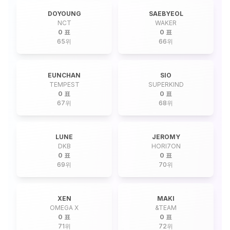
DOYOUNG
SAEBYEOL
NCT
WAKER
0 표
0 표
65
위
66
위
EUNCHAN
SIO
TEMPEST
SUPERKIND
0 표
0 표
67
위
68
위
LUNE
JEROMY
DKB
HORI7ON
0 표
0 표
69
위
70
위
XEN
MAKI
OMEGA X
&TEAM
0 표
0 표
71
위
72
위