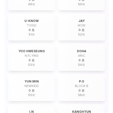
49
위
50
위
U-KNOW
JAY
TVXQ!
iKON
0 표
0 표
51
위
52
위
YOO HWESEUNG
DOHA
N.FLYING
ARrC
0 표
0 표
53
위
54
위
YUN MIN
P.O
NEWKIDD
BLOCK B
0 표
0 표
55
위
56
위
I.N
KANGHYUN