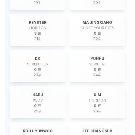
19
위
20
위
REYSTER
MA JINGXIANG
HORI7ON
CLOSE YOUR EYES
3 표
0 표
21
위
22
위
DK
YUNHU
SEVENTEEN
NEWBEAT
0 표
0 표
23
위
24
위
HARU
KIM
XLOV
HORI7ON
0 표
0 표
25
위
26
위
ROH HYUNWOO
LEE CHANGSUB