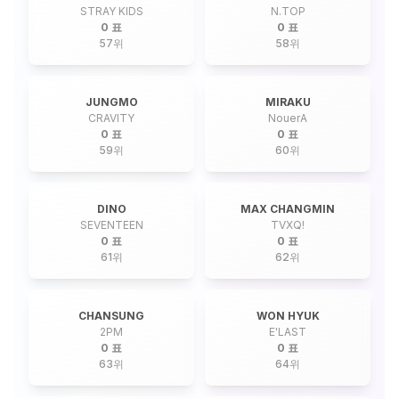
STRAY KIDS
N.TOP
0 표
0 표
57
위
58
위
JUNGMO
MIRAKU
CRAVITY
NouerA
0 표
0 표
59
위
60
위
DINO
MAX CHANGMIN
SEVENTEEN
TVXQ!
0 표
0 표
61
위
62
위
CHANSUNG
WON HYUK
2PM
E'LAST
0 표
0 표
63
위
64
위