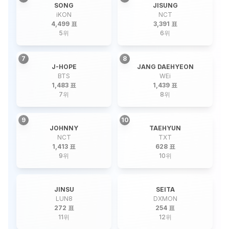
SONG
JISUNG
iKON
NCT
4,499 표
3,391 표
5
위
6
위
7
8
J-HOPE
JANG DAEHYEON
BTS
WEi
1,483 표
1,439 표
7
위
8
위
9
10
JOHNNY
TAEHYUN
NCT
TXT
1,413 표
628 표
9
위
10
위
JINSU
SEITA
LUN8
DXMON
272 표
254 표
11
위
12
위