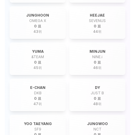
JUNGHOON
HEEJAE
OMEGA X
SEVENUS
0 표
0 표
43
위
44
위
YUMA
MINJUN
&TEAM
NINE.i
0 표
0 표
45
위
46
위
E-CHAN
DY
DKB
JUST B
0 표
0 표
47
위
48
위
YOO TAEYANG
JUNGWOO
SF9
NCT
0 표
0 표