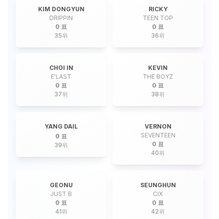
KIM DONGYUN
RICKY
DRIPPIN
TEEN TOP
0 표
0 표
35
위
36
위
CHOI IN
KEVIN
E'LAST
THE BOYZ
0 표
0 표
37
위
38
위
YANG DAIL
VERNON
SEVENTEEN
0 표
0 표
39
위
40
위
GEONU
SEUNGHUN
JUST B
CIX
0 표
0 표
41
위
42
위