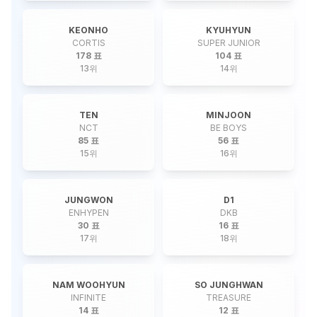
KEONHO
KYUHYUN
CORTIS
SUPER JUNIOR
178 표
104 표
13
위
14
위
TEN
MINJOON
NCT
BE BOYS
85 표
56 표
15
위
16
위
JUNGWON
D1
ENHYPEN
DKB
30 표
16 표
17
위
18
위
NAM WOOHYUN
SO JUNGHWAN
INFINITE
TREASURE
14 표
12 표