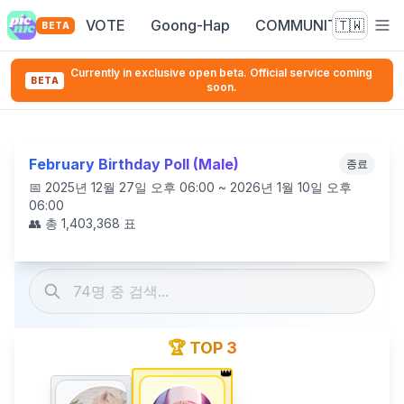
VOTE
Goong-Hap
COMMUNITY
🇹🇼
BETA
Currently in exclusive open beta. Official service coming
BETA
soon.
February Birthday Poll (Male)
종료
📅
2025년 12월 27일 오후 06:00 ~ 2026년 1월 10일 오후
06:00
👥 총
1,403,368
표
🏆 TOP 3
👑