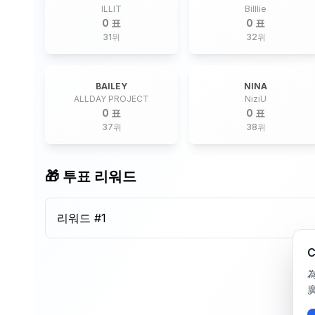
ILLIT
Billlie
0 표
0 표
31
위
32
위
BAILEY
NINA
ALLDAY PROJECT
NiziU
0 표
0 표
37
위
38
위
🎁 투표 리워드
리워드 #
1