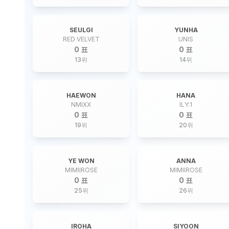
SEULGI
YUNHA
RED VELVET
UNIS
0 표
0 표
13
위
14
위
HAEWON
HANA
NMIXX
ILY:1
0 표
0 표
19
위
20
위
YE WON
ANNA
MIMIIROSE
MIMIIROSE
0 표
0 표
25
위
26
위
IROHA
SIYOON