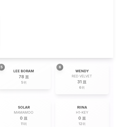
5
6
LEE BORAM
WENDY
RED VELVET
78 표
31 표
5
위
6
위
SOLAR
RIINA
MAMAMOO
H1-KEY
0 표
0 표
11
위
12
위