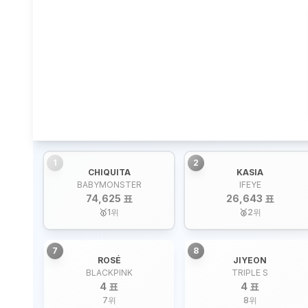
1
2
CHIQUITA
KASIA
BABYMONSTER
IFEYE
74,625 표
26,643 표
🥇
1
위
🥈
2
위
7
8
ROSÉ
JIYEON
BLACKPINK
TRIPLE S
4 표
4 표
7
위
8
위