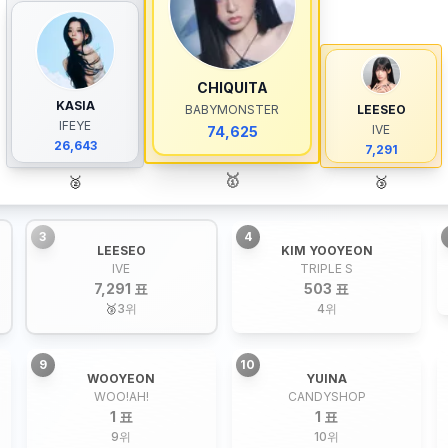
CHIQUITA
KASIA
BABYMONSTER
LEESEO
IFEYE
IVE
74,625
26,643
7,291
🥇
🥈
🥉
3
4
LEESEO
KIM YOOYEON
IVE
TRIPLE S
7,291 표
503 표
🥉
3
위
4
위
9
10
WOOYEON
YUINA
WOO!AH!
CANDYSHOP
1 표
1 표
9
위
10
위