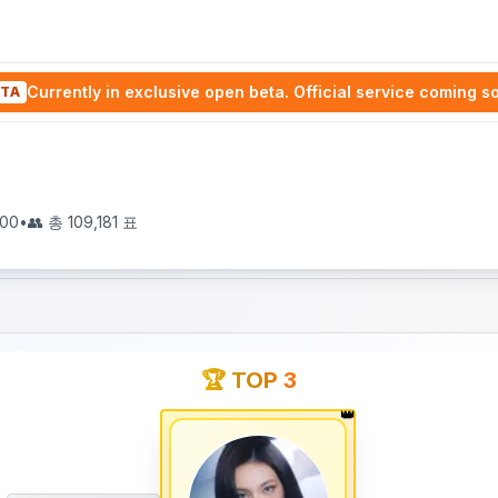
Currently in exclusive open beta. Official service coming s
TA
:00
•
👥 총
109,181
표
🏆 TOP 3
👑