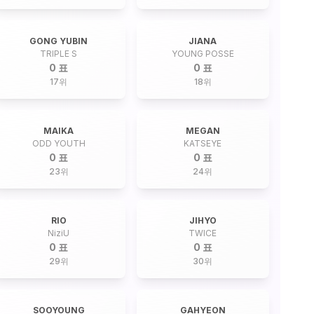
GONG YUBIN
JIANA
TRIPLE S
YOUNG POSSE
0 표
0 표
17
위
18
위
MAIKA
MEGAN
ODD YOUTH
KATSEYE
0 표
0 표
23
위
24
위
RIO
JIHYO
NiziU
TWICE
0 표
0 표
29
위
30
위
SOOYOUNG
GAHYEON