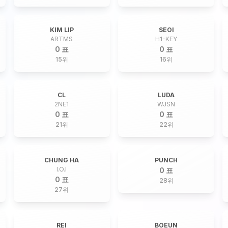
KIM LIP
SEOI
ARTMS
H1-KEY
0 표
0 표
15
위
16
위
CL
LUDA
2NE1
WJSN
0 표
0 표
21
위
22
위
CHUNG HA
PUNCH
I.O.I
0 표
0 표
28
위
27
위
REI
BOEUN