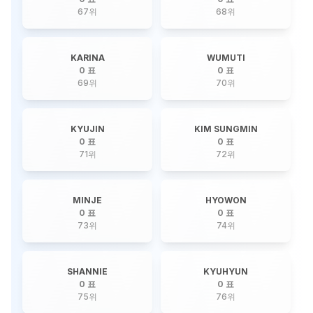
67
위
68
위
KARINA
WUMUTI
0 표
0 표
69
위
70
위
KYUJIN
KIM SUNGMIN
0 표
0 표
71
위
72
위
MINJE
HYOWON
0 표
0 표
73
위
74
위
SHANNIE
KYUHYUN
0 표
0 표
75
위
76
위