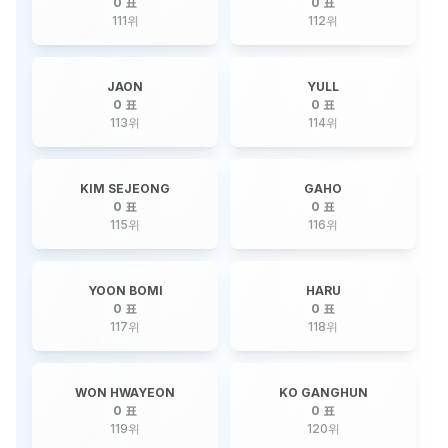
0 표
0 표
111
위
112
위
JAON
YULL
0 표
0 표
113
위
114
위
KIM SEJEONG
GAHO
0 표
0 표
115
위
116
위
YOON BOMI
HARU
0 표
0 표
117
위
118
위
WON HWAYEON
KO GANGHUN
0 표
0 표
119
위
120
위