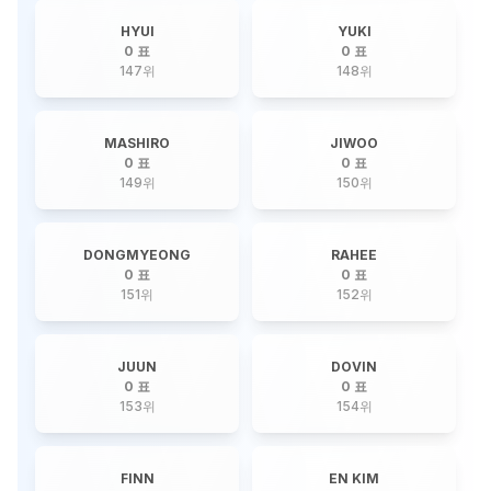
HYUI
YUKI
0 표
0 표
147
위
148
위
MASHIRO
JIWOO
0 표
0 표
149
위
150
위
DONGMYEONG
RAHEE
0 표
0 표
151
위
152
위
JUUN
DOVIN
0 표
0 표
153
위
154
위
FINN
EN KIM