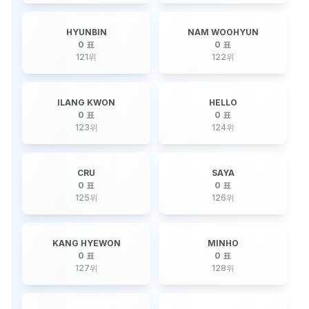
HYUNBIN
NAM WOOHYUN
0 표
0 표
121
위
122
위
ILANG KWON
HELLO
0 표
0 표
123
위
124
위
CRU
SAYA
0 표
0 표
125
위
126
위
KANG HYEWON
MINHO
0 표
0 표
127
위
128
위