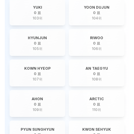
YUKI
YOON DUJUN
0 표
0 표
103
위
104
위
HYUNJUN
RIWOO
0 표
0 표
105
위
106
위
KOWN HYEOP
AN TAEGYU
0 표
0 표
107
위
108
위
AHON
ARCTIC
0 표
0 표
109
위
110
위
PYUN SUNGHYUN
KWON SEHYUK