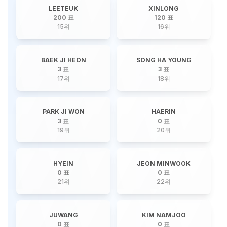
LEETEUK
XINLONG
200 표
120 표
15
위
16
위
BAEK JI HEON
SONG HA YOUNG
3 표
3 표
17
위
18
위
PARK JI WON
HAERIN
3 표
0 표
19
위
20
위
HYEIN
JEON MINWOOK
0 표
0 표
21
위
22
위
JUWANG
KIM NAMJOO
0 표
0 표