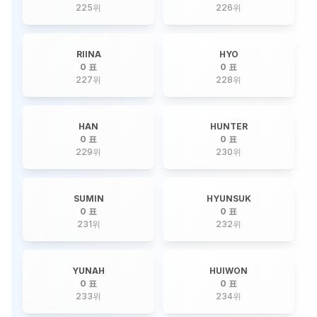
225
위
226
위
RIINA
HYO
0 표
0 표
227
위
228
위
HAN
HUNTER
0 표
0 표
229
위
230
위
SUMIN
HYUNSUK
0 표
0 표
231
위
232
위
YUNAH
HUIWON
0 표
0 표
233
위
234
위