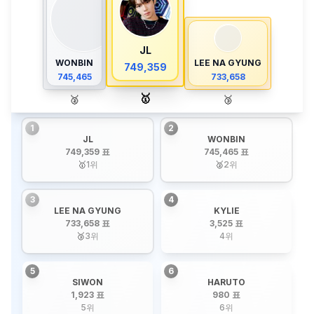
JL
WONBIN
LEE NA GYUNG
749,359
745,465
733,658
🥇
🥈
🥉
1
2
JL
WONBIN
749,359 표
745,465 표
🥇
1
위
🥈
2
위
3
4
LEE NA GYUNG
KYLIE
733,658 표
3,525 표
🥉
3
위
4
위
5
6
SIWON
HARUTO
1,923 표
980 표
5
위
6
위