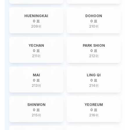
HUENINGKAI
DOHOON
0 표
0 표
209
위
210
위
YECHAN
PARK SHION
0 표
0 표
211
위
212
위
MAI
LING QI
0 표
0 표
213
위
214
위
SHINWON
YEOREUM
0 표
0 표
215
위
216
위