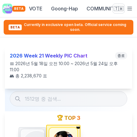
VOTE
Goong-Hap
COMMUNITY
🇹🇼
BETA
Currently in exclusive open beta. Official service coming
BETA
soon.
2026 Week 21 Weekly PIC Chart
종료
📅
2026년 5월 18일 오전 10:00 ~ 2026년 5월 24일 오후
11:00
👥 총
2,238,670
표
🏆 TOP 3
👑