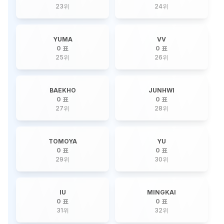
23
위
24
위
YUMA
VV
0 표
0 표
25
위
26
위
BAEKHO
JUNHWI
0 표
0 표
27
위
28
위
TOMOYA
YU
0 표
0 표
29
위
30
위
IU
MINGKAI
0 표
0 표
31
위
32
위