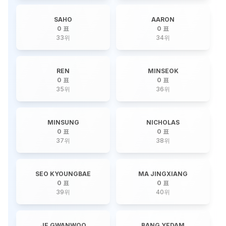
SAHO
AARON
0 표
0 표
33
위
34
위
REN
MINSEOK
0 표
0 표
35
위
36
위
MINSUNG
NICHOLAS
0 표
0 표
37
위
38
위
SEO KYOUNGBAE
MA JINGXIANG
0 표
0 표
39
위
40
위
JE GWANWOO
BANG YEDAM