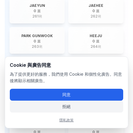
JAEYUN
JAEHEE
0 표
0 표
261
위
262
위
PARK GUNWOOK
HEEJU
0 표
0 표
263
위
264
위
Cookie 與廣告同意
JOOBIN
KAMDEN
0 표
0 표
為了提供更好的服務，我們使用 Cookie 和個性化廣告。同意
265
위
266
위
後將顯示相關廣告。
同意
SUNGHOON
MAMEHARA ISSEI
0 표
0 표
拒絕
267
위
268
위
隱私政策
HYESUNG
HYEONGJIN
0 표
0 표