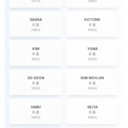
137
위
138
위
SASHA
KOTONE
0 표
0 표
139
위
140
위
KIM
YUNA
0 표
0 표
141
위
142
위
SO GEON
KIM WOOJIN
0 표
0 표
143
위
144
위
HARU
SEITA
0 표
0 표
145
위
146
위