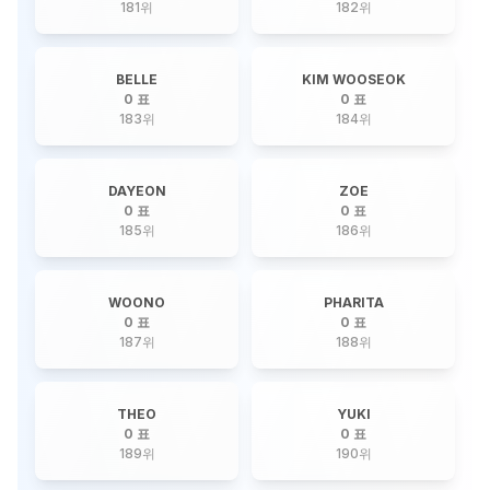
181
위
182
위
BELLE
KIM WOOSEOK
0 표
0 표
183
위
184
위
DAYEON
ZOE
0 표
0 표
185
위
186
위
WOONO
PHARITA
0 표
0 표
187
위
188
위
THEO
YUKI
0 표
0 표
189
위
190
위