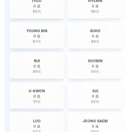
IYOO
HYERIN
0 표
0 표
85
위
86
위
YOUNG BIN
SUHO
0 표
0 표
87
위
88
위
RUI
SOOBIN
0 표
0 표
89
위
90
위
U-KWON
SUI
0 표
0 표
91
위
92
위
LUO
JEONG SAEBI
0 표
0 표
93
위
94
위