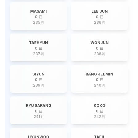
MASAMI
LEE JUN
0 표
0 표
235
위
236
위
TAEHYUN
WONJUN
0 표
0 표
237
위
238
위
SIYUN
BANG JEEMIN
0 표
0 표
239
위
240
위
RYU SARANG
KOKO
0 표
0 표
241
위
242
위
HYUNWOO
TAEIL