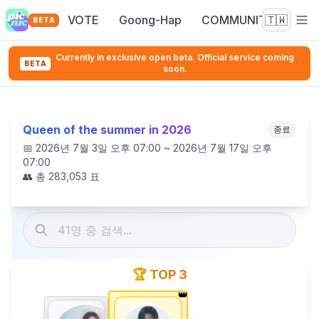
VOTE
Goong-Hap
COMMUNITY
🇹🇼
BETA
Currently in exclusive open beta. Official service coming
BETA
soon.
Queen of the summer in 2026
종료
📅
2026년 7월 3일 오후 07:00 ~ 2026년 7월 17일 오후
07:00
👥 총
283,053
표
🏆 TOP 3
👑