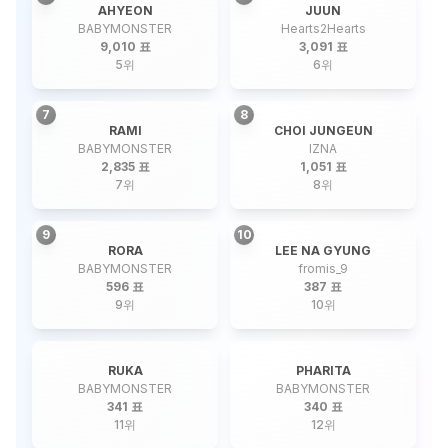
AHYEON
JUUN
BABYMONSTER
Hearts2Hearts
9,010 표
3,091 표
5
위
6
위
7
8
RAMI
CHOI JUNGEUN
BABYMONSTER
IZNA
2,835 표
1,051 표
7
위
8
위
9
10
RORA
LEE NA GYUNG
BABYMONSTER
fromis_9
596 표
387 표
9
위
10
위
RUKA
PHARITA
BABYMONSTER
BABYMONSTER
341 표
340 표
11
위
12
위