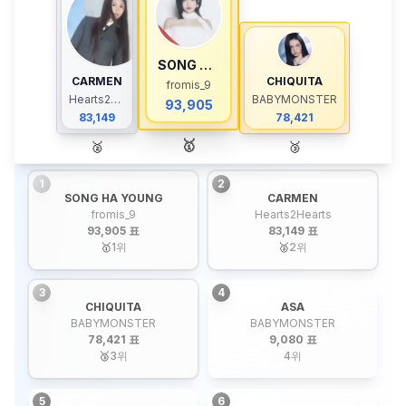
SONG HA YOUNG
CARMEN
CHIQUITA
fromis_9
Hearts2Hearts
BABYMONSTER
93,905
83,149
78,421
🥇
🥈
🥉
1
2
SONG HA YOUNG
CARMEN
fromis_9
Hearts2Hearts
93,905 표
83,149 표
🥇
1
위
🥈
2
위
3
4
CHIQUITA
ASA
BABYMONSTER
BABYMONSTER
78,421 표
9,080 표
🥉
3
위
4
위
5
6