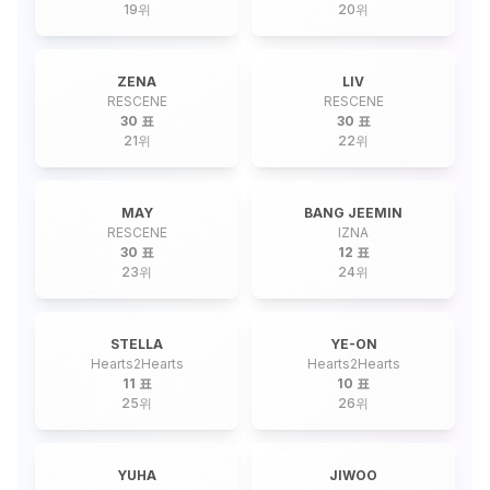
19
위
20
위
ZENA
LIV
RESCENE
RESCENE
30 표
30 표
21
위
22
위
MAY
BANG JEEMIN
RESCENE
IZNA
30 표
12 표
23
위
24
위
STELLA
YE-ON
Hearts2Hearts
Hearts2Hearts
11 표
10 표
25
위
26
위
YUHA
JIWOO