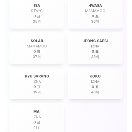
ISA
HWASA
STAYC
MAMAMOO
0 표
0 표
35
위
36
위
SOLAR
JEONG SAEBI
MAMAMOO
IZNA
0 표
0 표
37
위
38
위
RYU SARANG
KOKO
IZNA
IZNA
0 표
0 표
39
위
40
위
MAI
IZNA
0 표
41
위