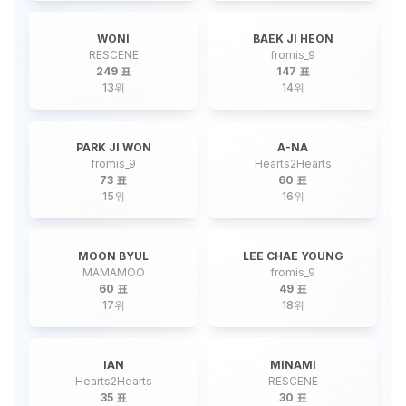
WONI
BAEK JI HEON
RESCENE
fromis_9
249 표
147 표
13
위
14
위
PARK JI WON
A-NA
fromis_9
Hearts2Hearts
73 표
60 표
15
위
16
위
MOON BYUL
LEE CHAE YOUNG
MAMAMOO
fromis_9
60 표
49 표
17
위
18
위
IAN
MINAMI
Hearts2Hearts
RESCENE
35 표
30 표