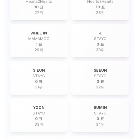
Hearts2Hearts
Hearts2Hearts
10 표
10 표
27
위
28
위
WHEE IN
J
MAMAMOO
STAYC
1 표
0 표
29
위
30
위
SIEUN
SEEUN
STAYC
STAYC
0 표
0 표
31
위
32
위
YOON
SUMIN
STAYC
STAYC
0 표
0 표
33
위
34
위