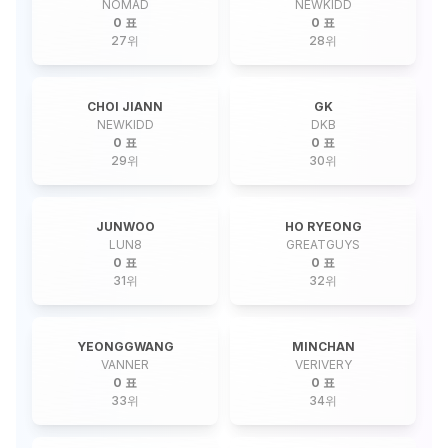
NOMAD
NEWKIDD
0 표
0 표
27
위
28
위
CHOI JIANN
GK
NEWKIDD
DKB
0 표
0 표
29
위
30
위
JUNWOO
HO RYEONG
LUN8
GREATGUYS
0 표
0 표
31
위
32
위
YEONGGWANG
MINCHAN
VANNER
VERIVERY
0 표
0 표
33
위
34
위