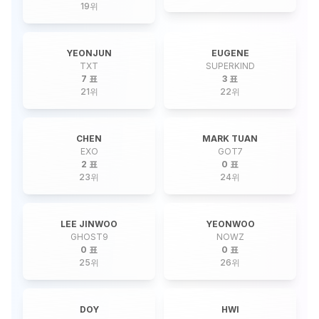
19
위
YEONJUN
EUGENE
TXT
SUPERKIND
7 표
3 표
21
위
22
위
CHEN
MARK TUAN
EXO
GOT7
2 표
0 표
23
위
24
위
LEE JINWOO
YEONWOO
GHOST9
NOWZ
0 표
0 표
25
위
26
위
DOY
HWI