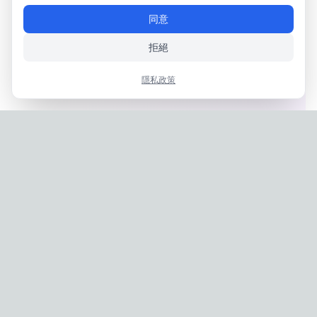
同意
拒絕
隱私政策
Privacy Policy
|
Terms of Service
Company: IconCasting Inc. | Business Registration No: 715-88-
02791 | CEO: Jaegeun Hwang
Address: 1503, 60 Taeguk-ro, Ilsandong-gu, Goyang-si,