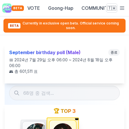
VOTE
Goong-Hap
COMMUNITY
🇹🇼
BETA
Currently in exclusive open beta. Official service coming
BETA
soon.
September birthday poll (Male)
종료
📅
2024년 7월 29일 오후 06:00 ~ 2024년 8월 18일 오후
06:00
👥 총
601,511
표
🏆 TOP 3
👑