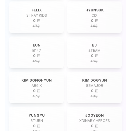
FELIX
HYUNSUK
STRAY KIDS
CIX
0 표
0 표
43
위
44
위
EUN
EJ
IB147
&TEAM
0 표
0 표
45
위
46
위
KIM DONGHYUN
KIM DOGYUN
AB6IX
82MAJOR
0 표
0 표
47
위
48
위
YUNGYU
JOOYEON
8TURN
XDINARY HEROES
0 표
0 표