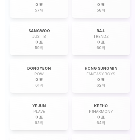
0 표
0 표
57
위
58
위
SANGWOO
RA.L
JUST B
TRENDZ
0 표
0 표
59
위
60
위
DONGYEON
HONG SUNGMIN
POW
FANTASY BOYS
0 표
0 표
61
위
62
위
YEJUN
KEEHO
PLAVE
P1HARMONY
0 표
0 표
63
위
64
위