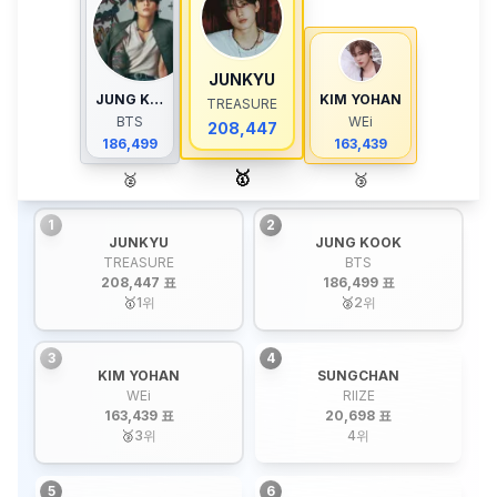
JUNKYU
JUNG KOOK
KIM YOHAN
TREASURE
BTS
WEi
208,447
186,499
163,439
🥇
🥈
🥉
1
2
JUNKYU
JUNG KOOK
TREASURE
BTS
208,447 표
186,499 표
🥇
1
위
🥈
2
위
3
4
KIM YOHAN
SUNGCHAN
WEi
RIIZE
163,439 표
20,698 표
🥉
3
위
4
위
5
6