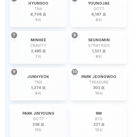
HYUNSOO
YOUNGJAE
TNX
GOT7
8,706 표
6,187 표
5
위
6
위
7
8
MINHEE
SEUNGMIN
CRAVITY
STRAY KIDS
3,485 표
1,521 표
7
위
8
위
9
10
JUNHYEOK
PARK JEONGWOO
TNX
TREASURE
1,274 표
303 표
9
위
10
위
PARK JINYOUNG
RM
GOT7
BTS
238 표
221 표
11
위
12
위