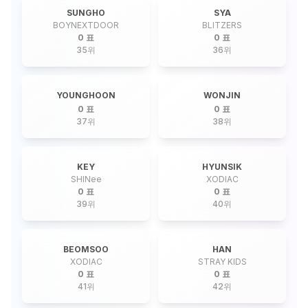
SUNGHO
SYA
BOYNEXTDOOR
BLITZERS
0 표
0 표
35
위
36
위
YOUNGHOON
WONJIN
0 표
0 표
37
위
38
위
KEY
HYUNSIK
SHINee
XODIAC
0 표
0 표
39
위
40
위
BEOMSOO
HAN
XODIAC
STRAY KIDS
0 표
0 표
41
위
42
위