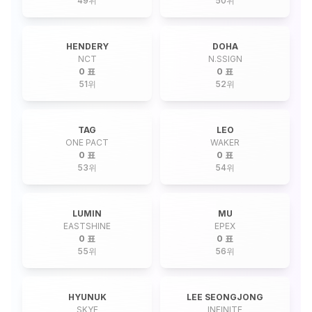
49
위
50
위
HENDERY
DOHA
NCT
N.SSIGN
0 표
0 표
51
위
52
위
TAG
LEO
ONE PACT
WAKER
0 표
0 표
53
위
54
위
LUMIN
MU
EASTSHINE
EPEX
0 표
0 표
55
위
56
위
HYUNUK
LEE SEONGJONG
SKYE
INFINITE