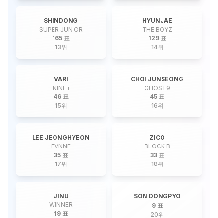
SHINDONG
HYUNJAE
SUPER JUNIOR
THE BOYZ
165 표
129 표
13
위
14
위
VARI
CHOI JUNSEONG
NINE.i
GHOST9
46 표
45 표
15
위
16
위
LEE JEONGHYEON
ZICO
EVNNE
BLOCK B
35 표
33 표
17
위
18
위
JINU
SON DONGPYO
WINNER
9 표
19 표
20
위