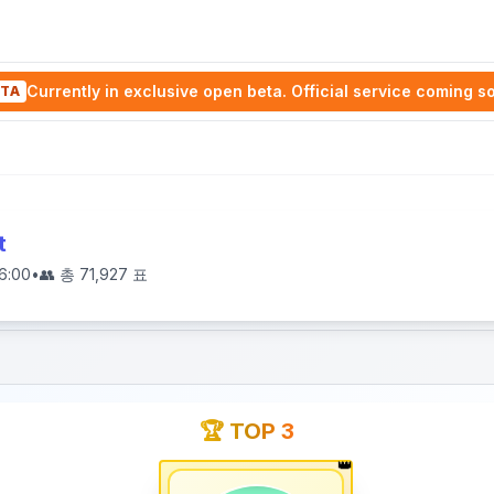
Currently in exclusive open beta. Official service coming s
TA
t
6:00
•
👥 총
71,927
표
🏆 TOP 3
👑