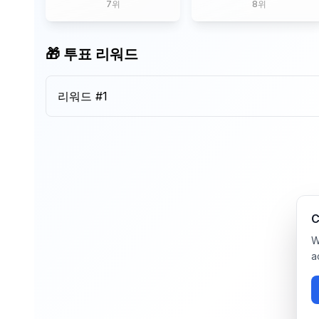
7
위
8
위
🎁 투표 리워드
리워드 #
1
C
W
a