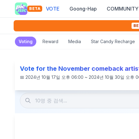
VOTE
Goong-Hap
COMMUNITY
BETA
BE
Voting
Reward
Media
Star Candy Recharge
Vote for the November comeback artis
📅
2024년 10월 17일 오후 06:00 ~ 2024년 10월 30일 오후 0