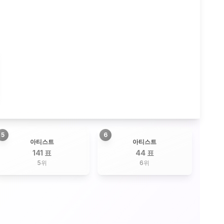
5
6
아티스트
아티스트
141 표
44 표
5
위
6
위