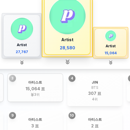
Artist
Artist
Artist
28,580
27,767
15,064
🥇
🥈
🥉
3
4
아티스트
JIN
BTS
15,064 표
307 표
🥉
3
위
4
위
9
10
아티스트
아티스트
3 표
2 표