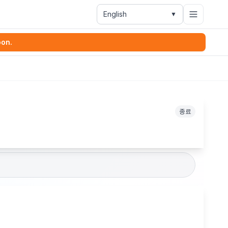
English
▼
oon.
종료