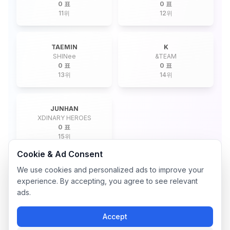
0 표
0 표
11
위
12
위
TAEMIN
K
SHINee
&TEAM
0 표
0 표
13
위
14
위
JUNHAN
XDINARY HEROES
0 표
15
위
Cookie & Ad Consent
We use cookies and personalized ads to improve your
experience. By accepting, you agree to see relevant
ads.
Accept