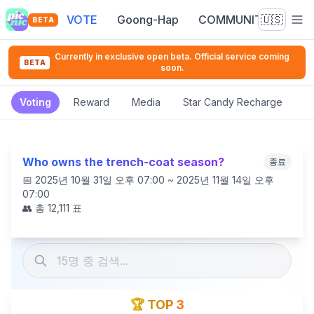
VOTE
Goong-Hap
COMMUNITY
🇺🇸
BETA
Currently in exclusive open beta. Official service coming
BETA
soon.
Voting
Reward
Media
Star Candy Recharge
Who owns the trench-coat season?
종료
📅
2025년 10월 31일 오후 07:00 ~ 2025년 11월 14일 오후
07:00
👥 총
12,111
표
🏆 TOP 3