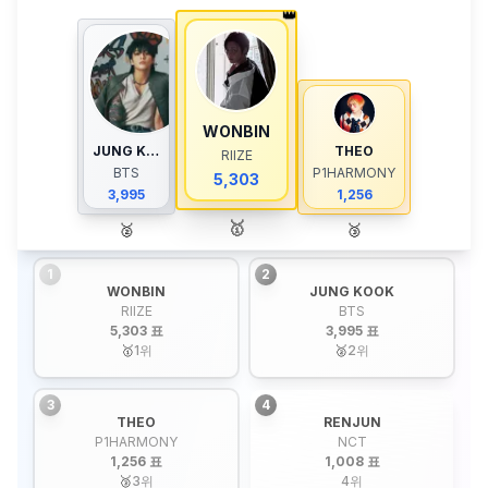
👑
WONBIN
JUNG KOOK
THEO
RIIZE
BTS
P1HARMONY
5,303
3,995
1,256
🥇
🥈
🥉
1
2
WONBIN
JUNG KOOK
RIIZE
BTS
5,303 표
3,995 표
🥇
1
위
🥈
2
위
3
4
THEO
RENJUN
P1HARMONY
NCT
1,256 표
1,008 표
🥉
3
위
4
위