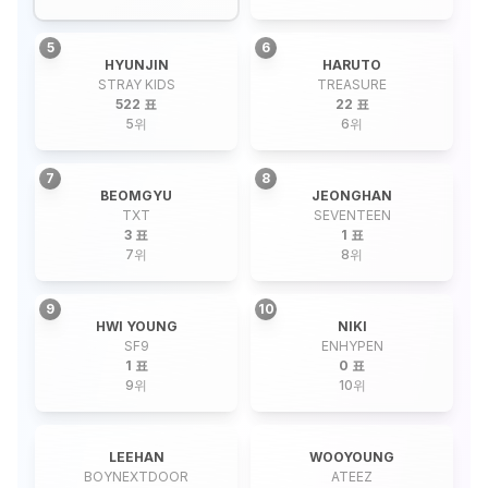
5
6
HYUNJIN
HARUTO
STRAY KIDS
TREASURE
522 표
22 표
5
위
6
위
7
8
BEOMGYU
JEONGHAN
TXT
SEVENTEEN
3 표
1 표
7
위
8
위
9
10
HWI YOUNG
NIKI
SF9
ENHYPEN
1 표
0 표
9
위
10
위
LEEHAN
WOOYOUNG
BOYNEXTDOOR
ATEEZ