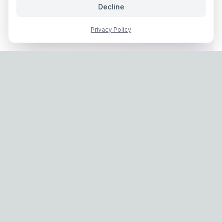
Decline
Privacy Policy
Privacy Policy
|
Terms of Service
Company: IconCasting Inc. | Business Registration No: 715-88-
02791 | CEO: Jaegeun Hwang
Address: 1503, 60 Taeguk-ro, Ilsandong-gu, Goyang-si,
Gyeonggi-do, Korea