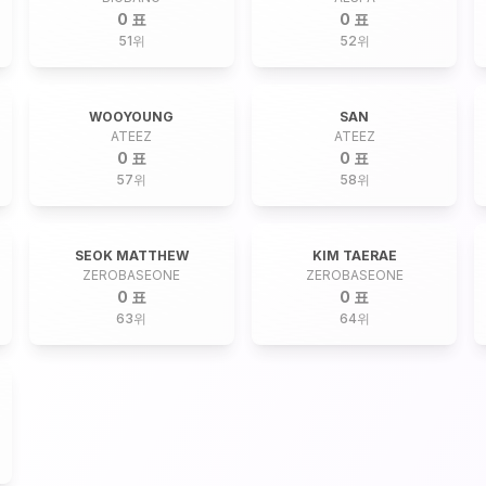
0 표
0 표
51
위
52
위
WOOYOUNG
SAN
ATEEZ
ATEEZ
0 표
0 표
57
위
58
위
SEOK MATTHEW
KIM TAERAE
ZEROBASEONE
ZEROBASEONE
0 표
0 표
63
위
64
위