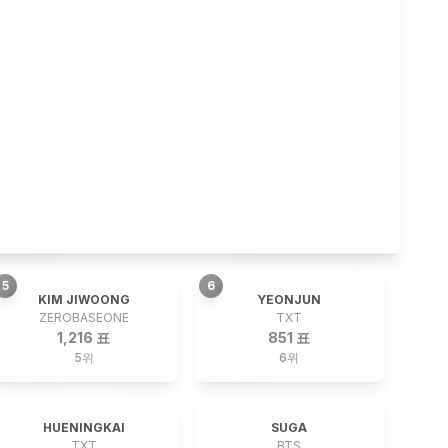
5
6
KIM JIWOONG
YEONJUN
ZEROBASEONE
TXT
1,216 표
851 표
5
위
6
위
HUENINGKAI
SUGA
TXT
BTS