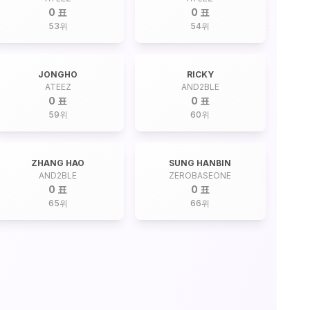
0 표
0 표
53
위
54
위
JONGHO
RICKY
ATEEZ
AND2BLE
0 표
0 표
59
위
60
위
ZHANG HAO
SUNG HANBIN
AND2BLE
ZEROBASEONE
0 표
0 표
65
위
66
위