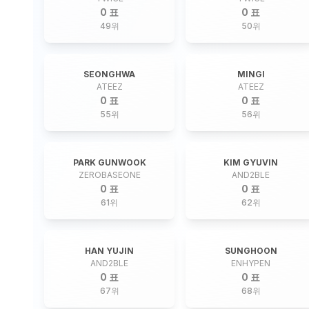
0 표
0 표
49
위
50
위
SEONGHWA
MINGI
ATEEZ
ATEEZ
0 표
0 표
55
위
56
위
PARK GUNWOOK
KIM GYUVIN
ZEROBASEONE
AND2BLE
0 표
0 표
61
위
62
위
HAN YUJIN
SUNGHOON
AND2BLE
ENHYPEN
0 표
0 표
67
위
68
위