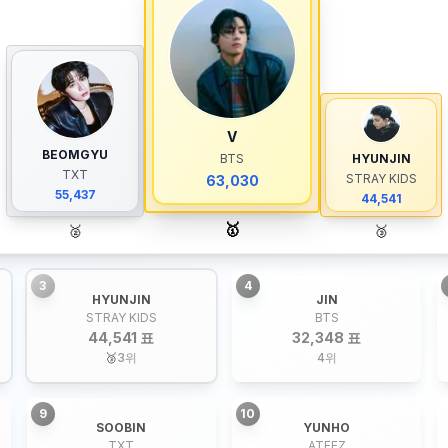
V
BEOMGYU
BTS
HYUNJIN
TXT
STRAY KIDS
63,030
55,437
44,541
🥇
🥈
🥉
3
4
HYUNJIN
JIN
STRAY KIDS
BTS
44,541 표
32,348 표
🥉
3
위
4
위
9
10
SOOBIN
YUNHO
TXT
ATEEZ