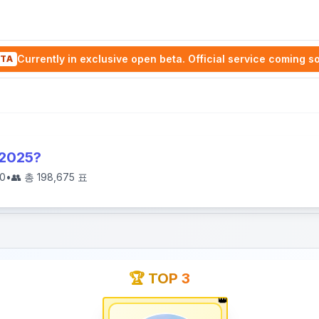
Currently in exclusive open beta. Official service coming s
TA
 2025?
0
•
👥 총
198,675
표
🏆 TOP 3
👑