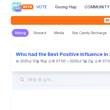
VOTE
Goong-Hap
COMMUNITY
BETA
BE
Voting
Reward
Media
Star Candy Recharge
Who had the Best Positive Influence in
📅
2025년 12월 19일 오후 07:00 ~ 2026년 1월 2일 오후 07:0