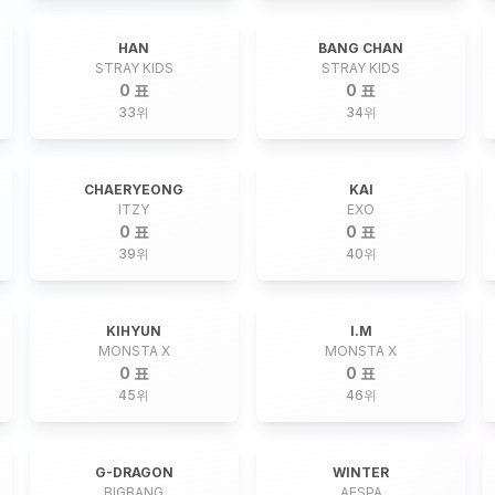
HAN
BANG CHAN
STRAY KIDS
STRAY KIDS
0 표
0 표
33
위
34
위
CHAERYEONG
KAI
ITZY
EXO
0 표
0 표
39
위
40
위
KIHYUN
I.M
MONSTA X
MONSTA X
0 표
0 표
45
위
46
위
G-DRAGON
WINTER
BIGBANG
AESPA