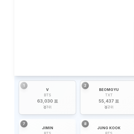
1
2
V
BEOMGYU
BTS
TXT
63,030 표
55,437 표
🥇
1
위
🥈
2
위
7
8
JIMIN
JUNG KOOK
BTS
BTS