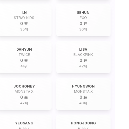
I.N
SEHUN
STRAY KIDS
EXO
0 표
0 표
35
위
36
위
DAHYUN
LISA
TWICE
BLACKPINK
0 표
0 표
41
위
42
위
JOOHONEY
HYUNGWON
MONSTA X
MONSTA X
0 표
0 표
47
위
48
위
YEOSANG
HONGJOONG
ATEEZ
ATEEZ