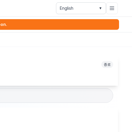
English
▼
oon.
종료