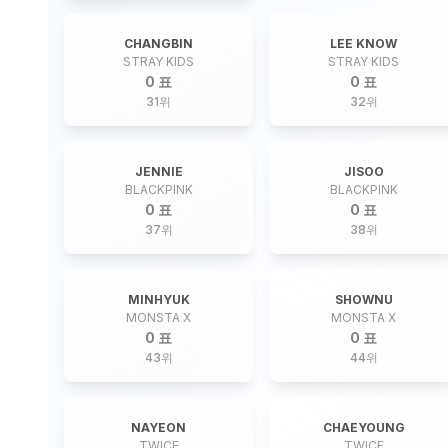
CHANGBIN
LEE KNOW
STRAY KIDS
STRAY KIDS
0 표
0 표
31
위
32
위
JENNIE
JISOO
BLACKPINK
BLACKPINK
0 표
0 표
37
위
38
위
MINHYUK
SHOWNU
MONSTA X
MONSTA X
0 표
0 표
43
위
44
위
NAYEON
CHAEYOUNG
TWICE
TWICE