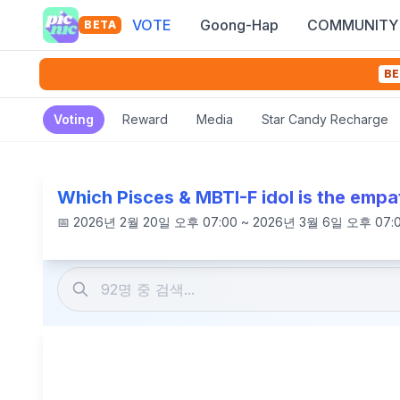
VOTE
Goong-Hap
COMMUNITY
BETA
BE
Voting
Reward
Media
Star Candy Recharge
Which Pisces & MBTI-F idol is the emp
📅
2026년 2월 20일 오후 07:00 ~ 2026년 3월 6일 오후 07: