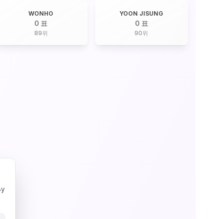
WONHO
YOON JISUNG
0 표
0 표
89
위
90
위
By