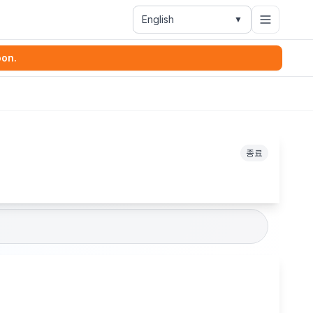
English
▼
oon.
종료