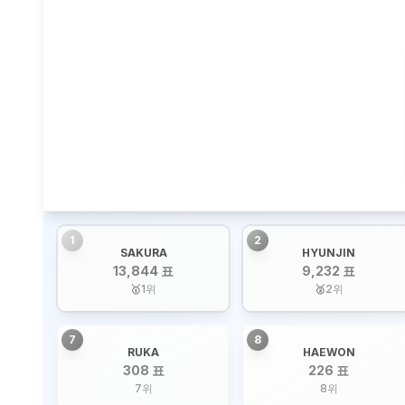
1
2
SAKURA
HYUNJIN
13,844 표
9,232 표
🥇
1
위
🥈
2
위
7
8
RUKA
HAEWON
308 표
226 표
7
위
8
위