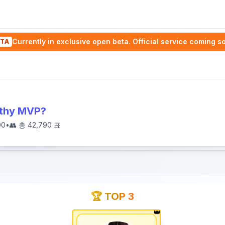
Currently in exclusive open beta. Official service coming s
TA
athy MVP?
00
•
👥 총
42,790
표
🏆 TOP 3
👑