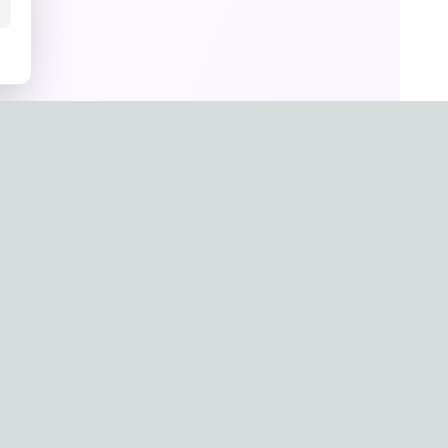
un Hwang
a
g-0657