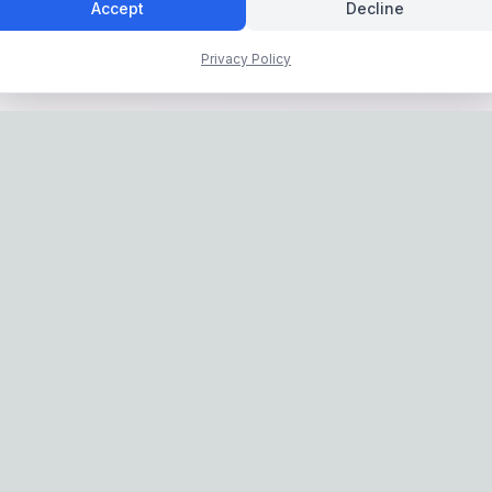
Accept
Decline
Privacy Policy
Privacy Policy
|
Terms of Service
: IconCasting Inc. | Business Registration No: 715-88-02791 | CEO: Jaege
Address: 1503, 60 Taeguk-ro, Ilsandong-gu, Goyang-si, Gyeonggi-do, Kore
: 070-8058-9950 | E-commerce Registration No: 2024-Seongnam-Sujeon