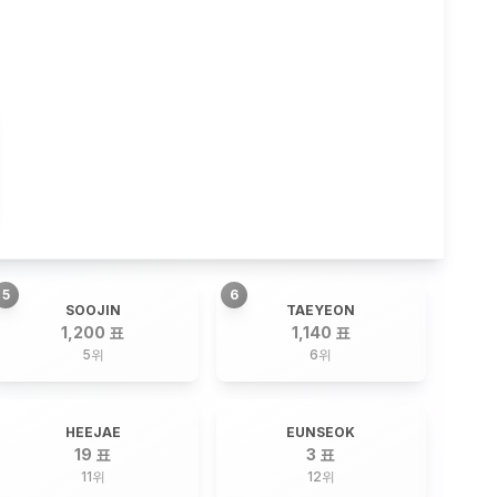
5
6
SOOJIN
TAEYEON
1,200 표
1,140 표
5
위
6
위
HEEJAE
EUNSEOK
19 표
3 표
11
위
12
위