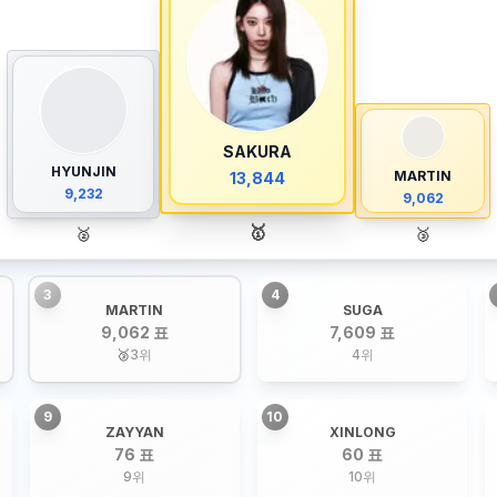
SAKURA
HYUNJIN
MARTIN
13,844
9,232
9,062
🥇
🥈
🥉
3
4
MARTIN
SUGA
9,062 표
7,609 표
🥉
3
위
4
위
9
10
ZAYYAN
XINLONG
76 표
60 표
9
위
10
위