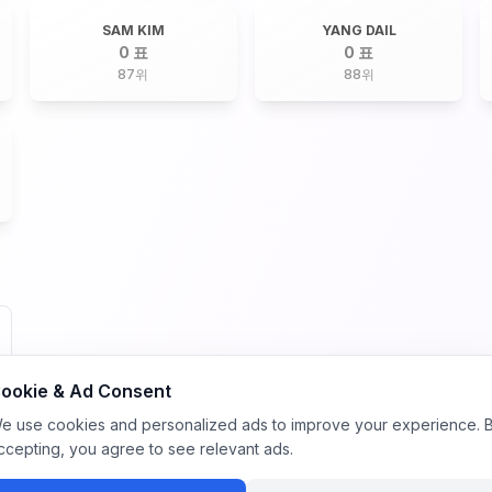
SAM KIM
YANG DAIL
0 표
0 표
87
위
88
위
ookie & Ad Consent
e use cookies and personalized ads to improve your experience. 
ccepting, you agree to see relevant ads.