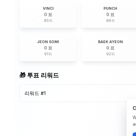
VINCI
PUNCH
0 표
0 표
85
위
86
위
JEON SOMI
BAEK AYEON
0 표
0 표
91
위
92
위
🎁 투표 리워드
리워드 #
1
C
W
a