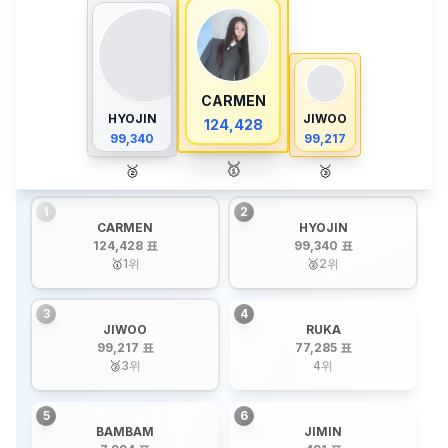
CARMEN
HYOJIN
JIWOO
124,428
99,340
99,217
🥇
🥈
🥉
1
2
CARMEN
HYOJIN
124,428 표
99,340 표
🥇
1
위
🥈
2
위
3
4
JIWOO
RUKA
99,217 표
77,285 표
🥉
3
위
4
위
5
6
BAMBAM
JIMIN