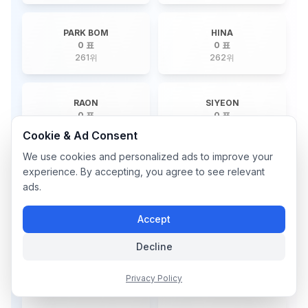
PARK BOM
HINA
0 표
0 표
261
위
262
위
RAON
SIYEON
0 표
0 표
263
위
264
위
Cookie & Ad Consent
We use cookies and personalized ads to improve your
experience. By accepting, you agree to see relevant
SEULGI
SUNGCHAN
0 표
0 표
ads.
265
위
266
위
Accept
JINSU
JUNWOO
Decline
0 표
0 표
267
위
268
위
Privacy Policy