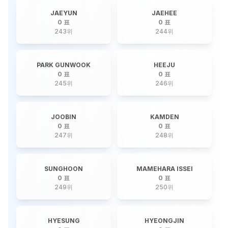
JAEYUN
JAEHEE
0 표
0 표
243
위
244
위
PARK GUNWOOK
HEEJU
0 표
0 표
245
위
246
위
JOOBIN
KAMDEN
0 표
0 표
247
위
248
위
SUNGHOON
MAMEHARA ISSEI
0 표
0 표
249
위
250
위
HYESUNG
HYEONGJIN