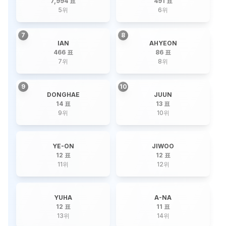
7,994 표
491 표
5
위
6
위
7
8
IAN
AHYEON
466 표
86 표
7
위
8
위
9
10
DONGHAE
JUUN
14 표
13 표
9
위
10
위
YE-ON
JIWOO
12 표
12 표
11
위
12
위
YUHA
A-NA
12 표
11 표
13
위
14
위