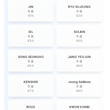
JIN
RYU SUJEONG
0 표
0 표
41
위
42
위
IEL
SOLBIN
0 표
0 표
43
위
44
위
SONG SEUNGHO
JANG YEOJUN
0 표
0 표
45
위
46
위
KENSHIN
Jeong SeWoon
0 표
0 표
47
위
48
위
ROUX
KWON EUNBI