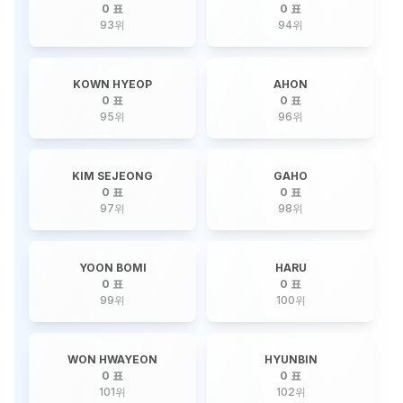
0 표
0 표
93
위
94
위
KOWN HYEOP
AHON
0 표
0 표
95
위
96
위
KIM SEJEONG
GAHO
0 표
0 표
97
위
98
위
YOON BOMI
HARU
0 표
0 표
99
위
100
위
WON HWAYEON
HYUNBIN
0 표
0 표
101
위
102
위