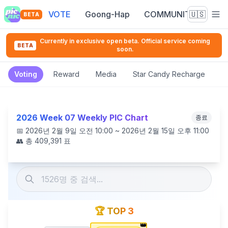
VOTE
Goong-Hap
COMMUNITY
🇺🇸
BETA
Currently in exclusive open beta. Official service coming
BETA
soon.
Voting
Reward
Media
Star Candy Recharge
2026 Week 07 Weekly PIC Chart
종료
📅
2026년 2월 9일 오전 10:00 ~ 2026년 2월 15일 오후 11:00
👥 총
409,391
표
🏆 TOP 3
👑