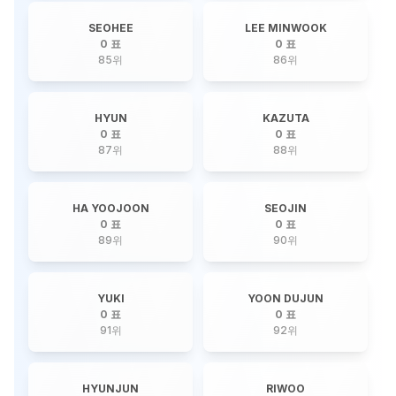
SEOHEE
LEE MINWOOK
0 표
0 표
85
위
86
위
HYUN
KAZUTA
0 표
0 표
87
위
88
위
HA YOOJOON
SEOJIN
0 표
0 표
89
위
90
위
YUKI
YOON DUJUN
0 표
0 표
91
위
92
위
HYUNJUN
RIWOO