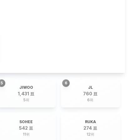
5
6
JIWOO
JL
1,431 표
760 표
5
위
6
위
SOHEE
RUKA
542 표
274 표
11
위
12
위