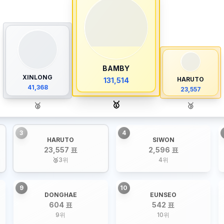
BAMBY
XINLONG
HARUTO
131,514
41,368
23,557
🥇
🥈
🥉
3
4
HARUTO
SIWON
23,557 표
2,596 표
🥉
3
위
4
위
9
10
DONGHAE
EUNSEO
604 표
542 표
9
위
10
위