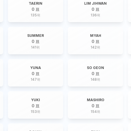
TAERIN
LIM JIHWAN
0 표
0 표
135
위
136
위
SUMMER
MYAH
0 표
0 표
141
위
142
위
YUNA
SO GEON
0 표
0 표
147
위
148
위
YUKI
MASHIRO
0 표
0 표
153
위
154
위