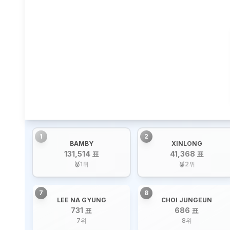
1
2
BAMBY
XINLONG
131,514 표
41,368 표
🥇
1
위
🥈
2
위
7
8
LEE NA GYUNG
CHOI JUNGEUN
731 표
686 표
7
위
8
위