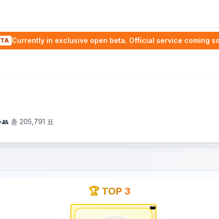
Currently in exclusive open beta. Official service coming s
TA
•
👥 총
205,791
표
🏆 TOP 3
👑