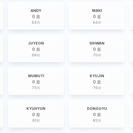
ANDY
MAKI
0 표
0 표
63
위
64
위
JUYEON
SIHWAN
0 표
0 표
69
위
70
위
WUMUTI
KYUJIN
0 표
0 표
75
위
76
위
KYUHYUN
DONGGYU
0 표
0 표
81
위
82
위