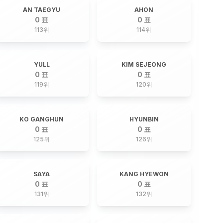
AN TAEGYU
AHON
0 표
0 표
113
위
114
위
YULL
KIM SEJEONG
0 표
0 표
119
위
120
위
KO GANGHUN
HYUNBIN
0 표
0 표
125
위
126
위
SAYA
KANG HYEWON
0 표
0 표
131
위
132
위