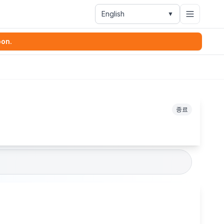
English
▼
oon.
종료