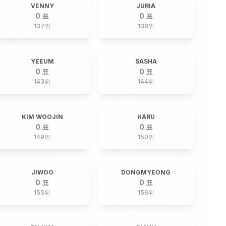
VENNY
JURIA
0 표
0 표
137
위
138
위
YEEUM
SASHA
0 표
0 표
143
위
144
위
KIM WOOJIN
HARU
0 표
0 표
149
위
150
위
JIWOO
DONGMYEONG
0 표
0 표
155
위
156
위