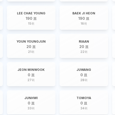
LEE CHAE YOUNG
BAEK JI HEON
190 표
190 표
15
위
16
위
YOUN YOUNGJUN
RIAAN
20 표
20 표
21
위
22
위
JEON MINWOOK
JUWANG
0 표
0 표
27
위
28
위
JUNHWI
TOMOYA
0 표
0 표
33
위
34
위