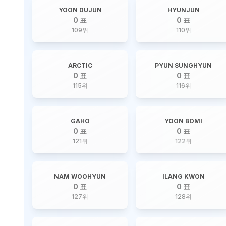
YOON DUJUN
HYUNJUN
0 표
0 표
109
위
110
위
ARCTIC
PYUN SUNGHYUN
0 표
0 표
115
위
116
위
GAHO
YOON BOMI
0 표
0 표
121
위
122
위
NAM WOOHYUN
ILANG KWON
0 표
0 표
127
위
128
위