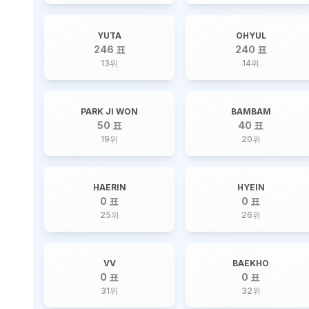
YUTA
OHYUL
246 표
240 표
13
위
14
위
PARK JI WON
BAMBAM
50 표
40 표
19
위
20
위
HAERIN
HYEIN
0 표
0 표
25
위
26
위
VV
BAEKHO
0 표
0 표
31
위
32
위