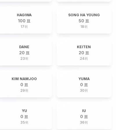
HAGIWA
SONG HA YOUNG
100 표
50 표
17
위
18
위
DANE
KEITEN
20 표
20 표
23
위
24
위
KIM NAMJOO
YUMA
0 표
0 표
29
위
30
위
YU
IU
0 표
0 표
35
위
36
위