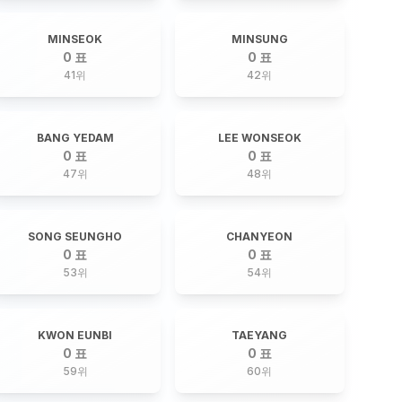
MINSEOK
MINSUNG
0 표
0 표
41
위
42
위
BANG YEDAM
LEE WONSEOK
0 표
0 표
47
위
48
위
SONG SEUNGHO
CHANYEON
0 표
0 표
53
위
54
위
KWON EUNBI
TAEYANG
0 표
0 표
59
위
60
위