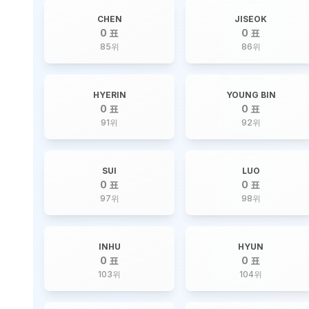
CHEN
JISEOK
0 표
0 표
85
위
86
위
HYERIN
YOUNG BIN
0 표
0 표
91
위
92
위
SUI
LUO
0 표
0 표
97
위
98
위
INHU
HYUN
0 표
0 표
103
위
104
위