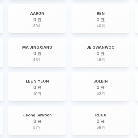
AARON
REN
0 표
0 표
39
위
40
위
MA JINGXIANG
JE GWANWOO
0 표
0 표
45
위
46
위
LEE SIYEON
SOLBIN
0 표
0 표
51
위
52
위
Jeong SeWoon
ROUX
0 표
0 표
57
위
58
위