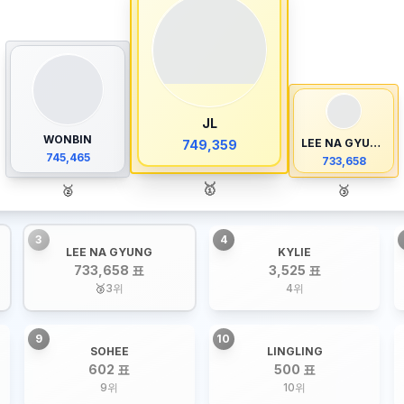
JL
WONBIN
LEE NA GYUNG
749,359
745,465
733,658
🥇
🥈
🥉
3
4
LEE NA GYUNG
KYLIE
733,658 표
3,525 표
🥉
3
위
4
위
9
10
SOHEE
LINGLING
602 표
500 표
9
위
10
위