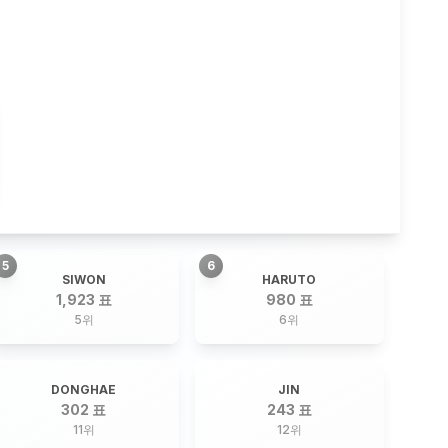
5
6
SIWON
HARUTO
1,923 표
980 표
5
위
6
위
DONGHAE
JIN
302 표
243 표
11
위
12
위