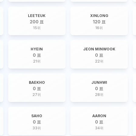
LEETEUK
XINLONG
200 표
120 표
15
위
16
위
HYEIN
JEON MINWOOK
0 표
0 표
21
위
22
위
BAEKHO
JUNHWI
0 표
0 표
27
위
28
위
SAHO
AARON
0 표
0 표
33
위
34
위