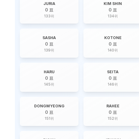
JURIA
KIM SHIN
0 표
0 표
133
위
134
위
SASHA
KOTONE
0 표
0 표
139
위
140
위
HARU
SEITA
0 표
0 표
145
위
146
위
DONGMYEONG
RAHEE
0 표
0 표
151
위
152
위