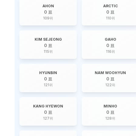
AHON
ARCTIC
0 표
0 표
109
위
110
위
KIM SEJEONG
GAHO
0 표
0 표
115
위
116
위
HYUNBIN
NAM WOOHYUN
0 표
0 표
121
위
122
위
KANG HYEWON
MINHO
0 표
0 표
127
위
128
위