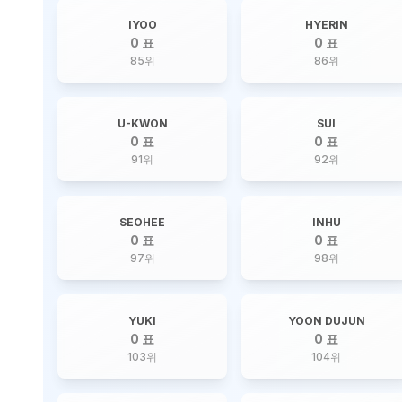
IYOO
HYERIN
0 표
0 표
85
위
86
위
U-KWON
SUI
0 표
0 표
91
위
92
위
SEOHEE
INHU
0 표
0 표
97
위
98
위
YUKI
YOON DUJUN
0 표
0 표
103
위
104
위