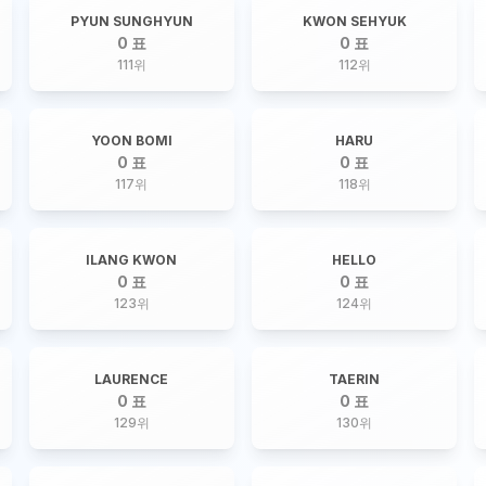
PYUN SUNGHYUN
KWON SEHYUK
0 표
0 표
111
위
112
위
YOON BOMI
HARU
0 표
0 표
117
위
118
위
ILANG KWON
HELLO
0 표
0 표
123
위
124
위
LAURENCE
TAERIN
0 표
0 표
129
위
130
위