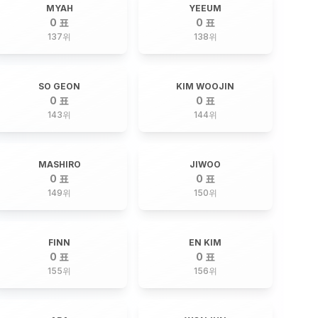
MYAH
YEEUM
0 표
0 표
137
위
138
위
SO GEON
KIM WOOJIN
0 표
0 표
143
위
144
위
MASHIRO
JIWOO
0 표
0 표
149
위
150
위
FINN
EN KIM
0 표
0 표
155
위
156
위