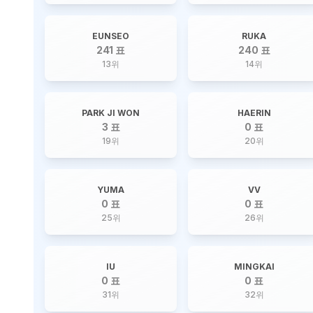
EUNSEO
RUKA
241 표
240 표
13
위
14
위
PARK JI WON
HAERIN
3 표
0 표
19
위
20
위
YUMA
VV
0 표
0 표
25
위
26
위
IU
MINGKAI
0 표
0 표
31
위
32
위