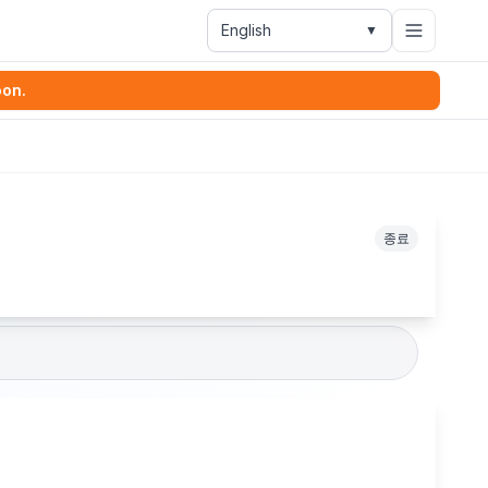
English
▼
oon.
종료