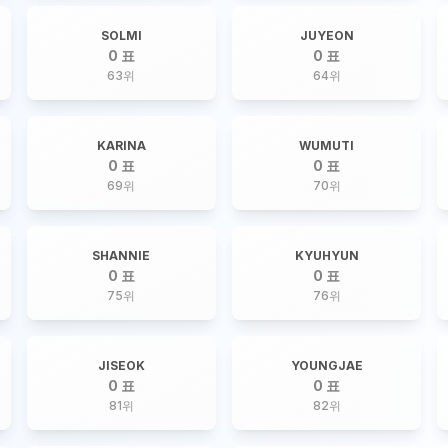
SOLMI
JUYEON
0 표
0 표
63
위
64
위
KARINA
WUMUTI
0 표
0 표
69
위
70
위
SHANNIE
KYUHYUN
0 표
0 표
75
위
76
위
JISEOK
YOUNGJAE
0 표
0 표
81
위
82
위