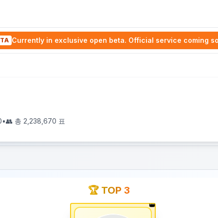
Currently in exclusive open beta. Official service coming s
TA
0
•
👥 총
2,238,670
표
🏆 TOP 3
👑