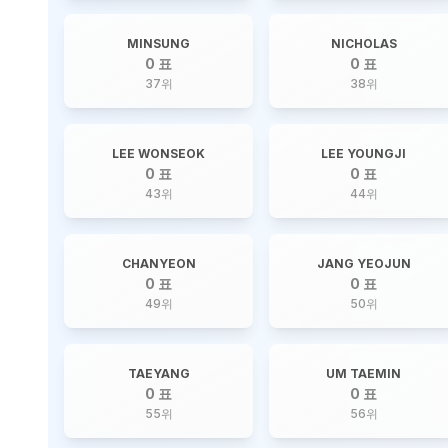
MINSUNG
NICHOLAS
0 표
0 표
37
위
38
위
LEE WONSEOK
LEE YOUNGJI
0 표
0 표
43
위
44
위
CHANYEON
JANG YEOJUN
0 표
0 표
49
위
50
위
TAEYANG
UM TAEMIN
0 표
0 표
55
위
56
위