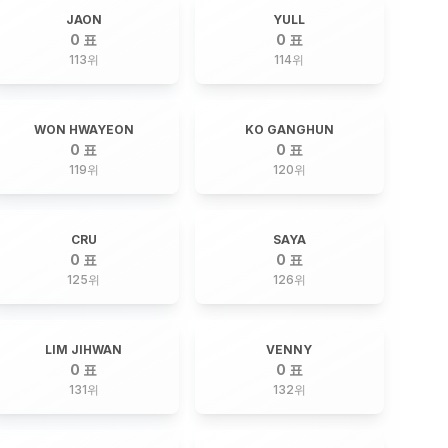
JAON
YULL
0 표
0 표
113
위
114
위
WON HWAYEON
KO GANGHUN
0 표
0 표
119
위
120
위
CRU
SAYA
0 표
0 표
125
위
126
위
LIM JIHWAN
VENNY
0 표
0 표
131
위
132
위