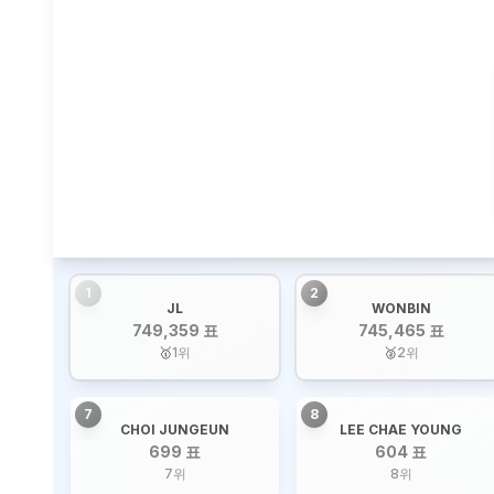
1
2
JL
WONBIN
749,359 표
745,465 표
🥇
1
위
🥈
2
위
7
8
CHOI JUNGEUN
LEE CHAE YOUNG
699 표
604 표
7
위
8
위