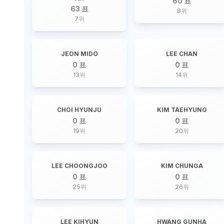
60 표
63 표
8
위
7
위
JEON MIDO
LEE CHAN
0 표
0 표
13
위
14
위
CHOI HYUNJU
KIM TAEHYUNG
0 표
0 표
19
위
20
위
LEE CHOONGJOO
KIM CHUNGA
0 표
0 표
25
위
26
위
LEE KIHYUN
HWANG GUNHA