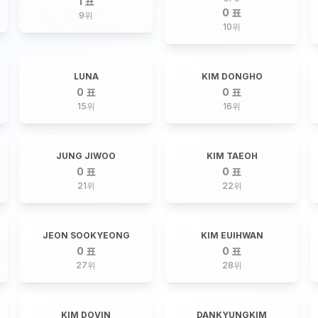
1 표
0 표
9
위
10
위
LUNA
KIM DONGHO
0 표
0 표
15
위
16
위
JUNG JIWOO
KIM TAEOH
0 표
0 표
21
위
22
위
JEON SOOKYEONG
KIM EUIHWAN
0 표
0 표
27
위
28
위
KIM DOVIN
DANKYUNGKIM