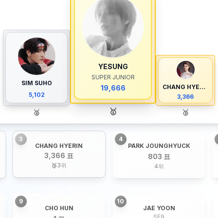
YESUNG
SUPER JUNIOR
SIM SUHO
CHANG HYERIN
19,666
5,102
3,366
🥇
🥈
🥉
3
4
CHANG HYERIN
PARK JOUNGHYUCK
3,366 표
803 표
🥉
3
위
4
위
9
10
CHO HUN
JAE YOON
SF9