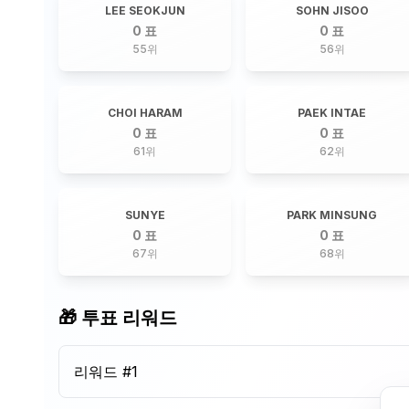
LEE SEOKJUN
SOHN JISOO
0 표
0 표
55
위
56
위
CHOI HARAM
PAEK INTAE
0 표
0 표
61
위
62
위
SUNYE
PARK MINSUNG
0 표
0 표
67
위
68
위
🎁 투표 리워드
리워드 #
1