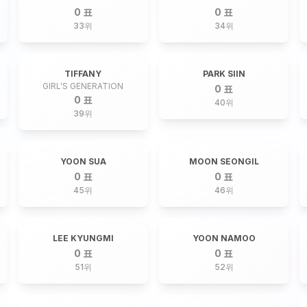
0 표
0 표
33
위
34
위
TIFFANY
PARK SIIN
GIRL'S GENERATION
0 표
0 표
40
위
39
위
YOON SUA
MOON SEONGIL
0 표
0 표
45
위
46
위
LEE KYUNGMI
YOON NAMOO
0 표
0 표
51
위
52
위