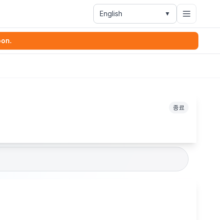
English
▼
oon.
종료