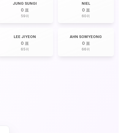
JUNG SUNGI
NIEL
0 표
0 표
59
위
60
위
LEE JIYEON
AHN SOMYEONG
0 표
0 표
65
위
66
위