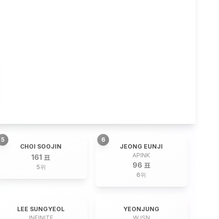
5
6
CHOI SOOJIN
JEONG EUNJI
APINK
161 표
96 표
5
위
6
위
LEE SUNGYEOL
YEONJUNG
INFINITE
WJSN