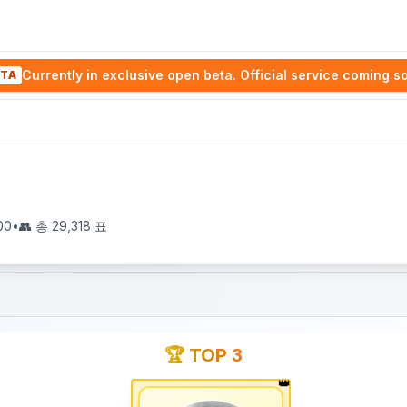
Currently in exclusive open beta. Official service coming s
TA
00
•
👥 총
29,318
표
🏆 TOP 3
👑