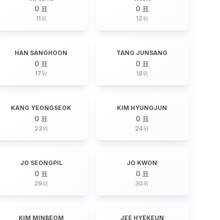
0 표
0 표
11
위
12
위
HAN SANGHOON
TANG JUNSANG
0 표
0 표
17
위
18
위
KANG YEONGSEOK
KIM HYUNGJUN
0 표
0 표
23
위
24
위
JO SEONGPIL
JO KWON
0 표
0 표
29
위
30
위
KIM MINBEOM
JEE HYEKEUN