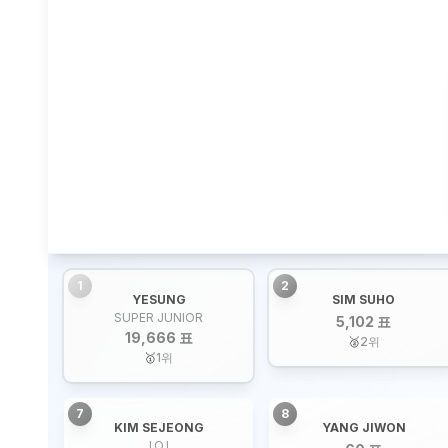
1
2
YESUNG
SIM SUHO
SUPER JUNIOR
5,102 표
19,666 표
🥈
2
위
🥇
1
위
7
8
KIM SEJEONG
YANG JIWON
I.O.I