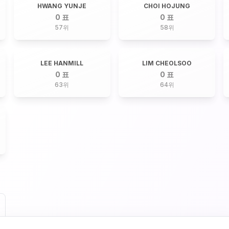
HWANG YUNJE
CHOI HOJUNG
0 표
0 표
57
위
58
위
LEE HANMILL
LIM CHEOLSOO
0 표
0 표
63
위
64
위