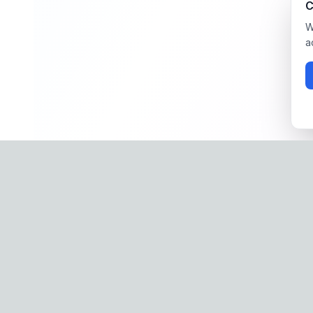
C
W
a