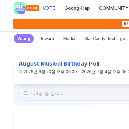
VOTE
Goong-Hap
COMMUNITY
BETA
BE
Voting
Reward
Media
Star Candy Recharge
August Musical Birthday Poll
📅
2026년 6월 20일 오후 06:00 ~ 2026년 7월 4일 오후 06: