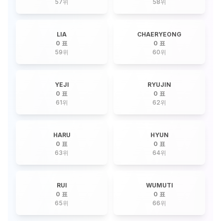
57
위
58
위
LIA
CHAERYEONG
0 표
0 표
59
위
60
위
YEJI
RYUJIN
0 표
0 표
61
위
62
위
HARU
HYUN
0 표
0 표
63
위
64
위
RUI
WUMUTI
0 표
0 표
65
위
66
위