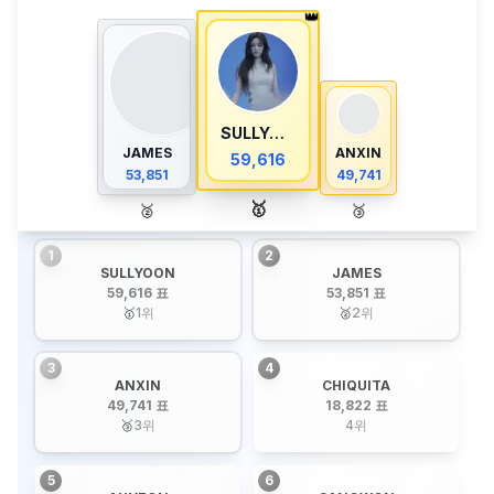
👑
SULLYOON
JAMES
ANXIN
59,616
53,851
49,741
🥇
🥈
🥉
1
2
SULLYOON
JAMES
59,616 표
53,851 표
🥇
1
위
🥈
2
위
3
4
ANXIN
CHIQUITA
49,741 표
18,822 표
🥉
3
위
4
위
5
6