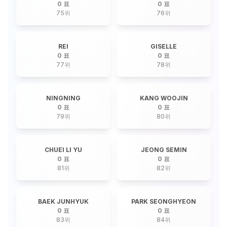
0 표
0 표
75
위
76
위
REI
GISELLE
0 표
0 표
77
위
78
위
NINGNING
KANG WOOJIN
0 표
0 표
79
위
80
위
CHUEI LI YU
JEONG SEMIN
0 표
0 표
81
위
82
위
BAEK JUNHYUK
PARK SEONGHYEON
0 표
0 표
83
위
84
위