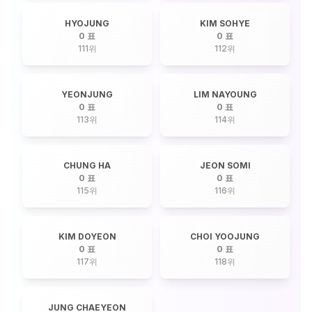
HYOJUNG
KIM SOHYE
0 표
0 표
111
위
112
위
YEONJUNG
LIM NAYOUNG
0 표
0 표
113
위
114
위
CHUNG HA
JEON SOMI
0 표
0 표
115
위
116
위
KIM DOYEON
CHOI YOOJUNG
0 표
0 표
117
위
118
위
JUNG CHAEYEON