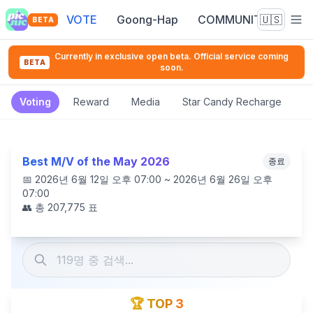
VOTE
Goong-Hap
COMMUNITY
🇺🇸
BETA
Currently in exclusive open beta. Official service coming
BETA
soon.
Voting
Reward
Media
Star Candy Recharge
Best M/V of the May 2026
종료
📅
2026년 6월 12일 오후 07:00 ~ 2026년 6월 26일 오후
07:00
👥 총
207,775
표
🏆 TOP 3