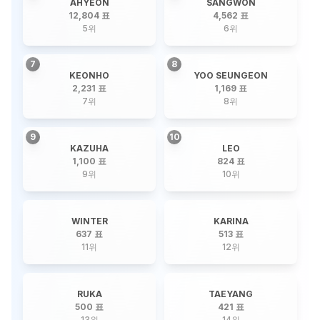
AHYEON
SANGWON
12,804 표
4,562 표
5
위
6
위
7
8
KEONHO
YOO SEUNGEON
2,231 표
1,169 표
7
위
8
위
9
10
KAZUHA
LEO
1,100 표
824 표
9
위
10
위
WINTER
KARINA
637 표
513 표
11
위
12
위
RUKA
TAEYANG
500 표
421 표
13
위
14
위