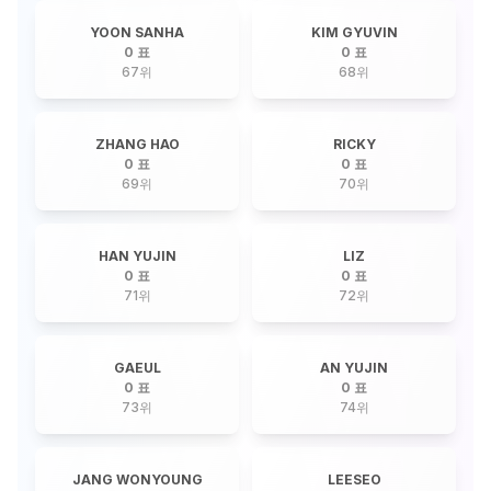
YOON SANHA
KIM GYUVIN
0 표
0 표
67
위
68
위
ZHANG HAO
RICKY
0 표
0 표
69
위
70
위
HAN YUJIN
LIZ
0 표
0 표
71
위
72
위
GAEUL
AN YUJIN
0 표
0 표
73
위
74
위
JANG WONYOUNG
LEESEO