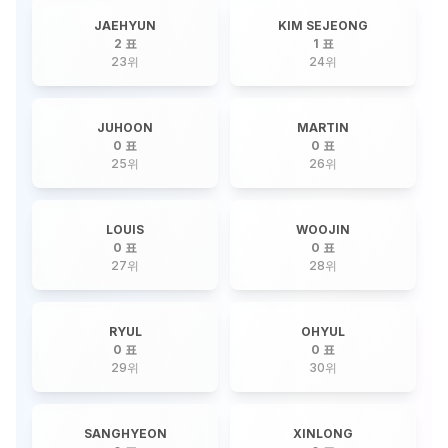
JAEHYUN
KIM SEJEONG
2 표
1 표
23
위
24
위
JUHOON
MARTIN
0 표
0 표
25
위
26
위
LOUIS
WOOJIN
0 표
0 표
27
위
28
위
RYUL
OHYUL
0 표
0 표
29
위
30
위
SANGHYEON
XINLONG