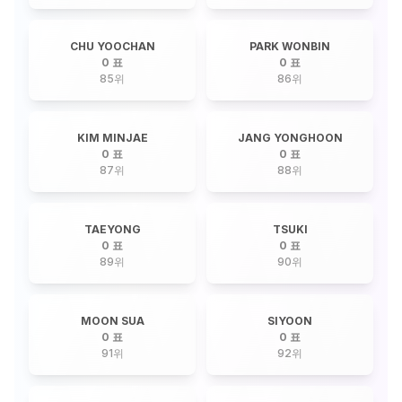
CHU YOOCHAN
PARK WONBIN
0 표
0 표
85
위
86
위
KIM MINJAE
JANG YONGHOON
0 표
0 표
87
위
88
위
TAEYONG
TSUKI
0 표
0 표
89
위
90
위
MOON SUA
SIYOON
0 표
0 표
91
위
92
위