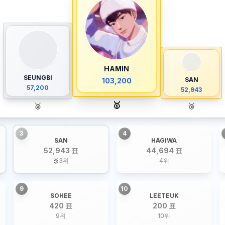
HAMIN
SEUNGBI
SAN
103,200
57,200
52,943
🥇
🥈
🥉
3
4
SAN
HAGIWA
52,943 표
44,694 표
🥉
3
위
4
위
9
10
SOHEE
LEETEUK
420 표
200 표
9
위
10
위