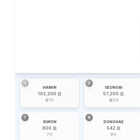
1
2
HAMIN
SEUNGBI
103,200 표
57,200 표
🥇
1
위
🥈
2
위
7
8
SIWON
DONGHAE
800 표
542 표
7
위
8
위