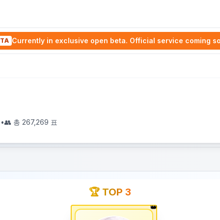
Currently in exclusive open beta. Official service coming s
TA
0
•
👥 총
267,269
표
🏆 TOP 3
👑