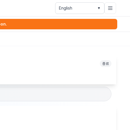
English
▼
oon.
종료